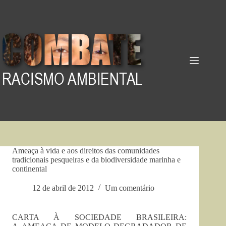
Pular
para
o
conteúdo
Ameaça à vida e aos direitos das comunidades
tradicionais pesqueiras e da biodiversidade marinha e
continental
12 de abril de 2012
Um comentário
CARTA À SOCIEDADE BRASILEIRA: