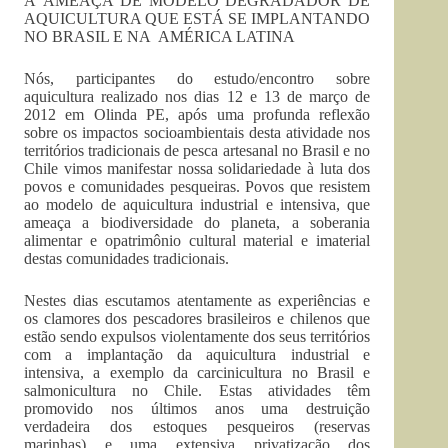
A AMEAÇA DE MODELO DEGRADADOR DE
AQUICULTURA QUE ESTÁ SE IMPLANTANDO
NO BRASIL E NA AMÉRICA LATINA
Nós, participantes do estudo/encontro sobre
aquicultura realizado nos dias 12 e 13 de março de
2012 em Olinda PE, após uma profunda reflexão
sobre os impactos socioambientais desta atividade nos
territórios tradicionais de pesca artesanal no Brasil e no
Chile vimos manifestar nossa solidariedade à luta dos
povos e comunidades pesqueiras. Povos que resistem
ao modelo de aquicultura industrial e intensiva, que
ameaça a biodiversidade do planeta, a soberania
alimentar e opatrimônio cultural material e imaterial
destas comunidades tradicionais.
Nestes dias escutamos atentamente as experiências e
os clamores dos pescadores brasileiros e chilenos que
estão sendo expulsos violentamente dos seus territórios
com a implantação da aquicultura industrial e
intensiva, a exemplo da carcinicultura no Brasil e
salmonicultura no Chile. Estas atividades têm
promovido nos últimos anos uma destruição
verdadeira dos estoques pesqueiros (reservas
marinhas) e uma extensiva privatização dos