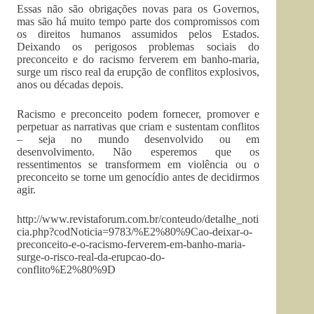
Essas não são obrigações novas para os Governos,
mas são há muito tempo parte dos compromissos com
os direitos humanos assumidos pelos Estados.
Deixando os perigosos problemas sociais do
preconceito e do racismo ferverem em banho-maria,
surge um risco real da erupção de conflitos explosivos,
anos ou décadas depois.
Racismo e preconceito podem fornecer, promover e
perpetuar as narrativas que criam e sustentam conflitos
– seja no mundo desenvolvido ou em
desenvolvimento. Não esperemos que os
ressentimentos se transformem em violência ou o
preconceito se torne um genocídio antes de decidirmos
agir.
http://www.revistaforum.com.br/conteudo/detalhe_noti
cia.php?codNoticia=9783/%E2%80%9Cao-deixar-o-
preconceito-e-o-racismo-ferverem-em-banho-maria-
surge-o-risco-real-da-erupcao-do-
conflito%E2%80%9D