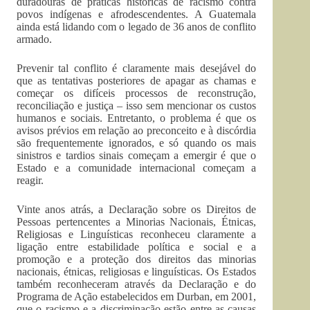
duradouras de práticas históricas de racismo contra
povos indígenas e afrodescendentes. A Guatemala
ainda está lidando com o legado de 36 anos de conflito
armado.
Prevenir tal conflito é claramente mais desejável do
que as tentativas posteriores de apagar as chamas e
começar os difíceis processos de reconstrução,
reconciliação e justiça – isso sem mencionar os custos
humanos e sociais. Entretanto, o problema é que os
avisos prévios em relação ao preconceito e à discórdia
são frequentemente ignorados, e só quando os mais
sinistros e tardios sinais começam a emergir é que o
Estado e a comunidade internacional começam a
reagir.
Vinte anos atrás, a Declaração sobre os Direitos de
Pessoas pertencentes a Minorias Nacionais, Étnicas,
Religiosas e Linguísticas reconheceu claramente a
ligação entre estabilidade política e social e a
promoção e a proteção dos direitos das minorias
nacionais, étnicas, religiosas e linguísticas. Os Estados
também reconheceram através da Declaração e do
Programa de Ação estabelecidos em Durban, em 2001,
que o racismo e a discriminação estão entre as causas