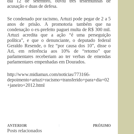
dia 12 de setembro, ouviu três testemunhas de
acusação e duas de defesa.
Se condenado por racismo, Artuzi pode pegar de 2 a 5
anos de prisão. A promotoria também que na
condenação o ex-prefeito paguei multa de R$ 300 mil.
Artuzi acredita que a ação “é uma perseguição
política”, e que o denunciante, o deputado federal
Geraldo Resende, o fez “por causa dos 10”, disse o
Ari, em referência aos 10% de “retorno” que
parlamentares receberiam ao ter verbas de emendas
parlamentares empenhadas em Dourados.
http://www.midiamax.com/noticias/773166-
depoimento+artuzi+racismo+transferido+para+dia+02
+janeiro+2012.html
ANTERIOR
PRÓXIMO
Posts relacionados