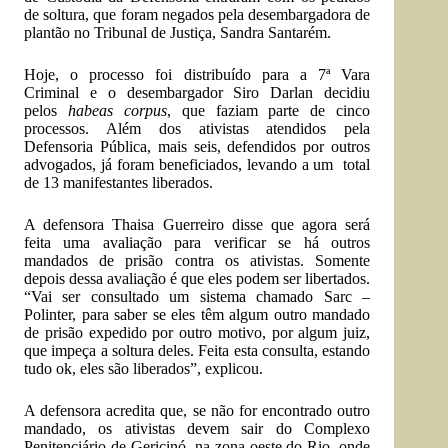
de soltura, que foram negados pela desembargadora de
plantão no Tribunal de Justiça, Sandra Santarém.
Hoje, o processo foi distribuído para a 7ª Vara
Criminal e o desembargador Siro Darlan decidiu
pelos
habeas corpus
, que faziam parte de cinco
processos. Além dos ativistas atendidos pela
Defensoria Pública,
mais seis, defendidos por outros
advogados
, já foram beneficiados, levando a um total
de 13 manifestantes liberados.
A defensora Thaisa Guerreiro disse que agora será
feita uma avaliação para verificar se há outros
mandados de prisão contra os ativistas. Somente
depois dessa avaliação é que eles podem ser libertados.
“Vai ser consultado um sistema chamado Sarc –
Polinter, para saber se eles têm algum outro mandado
de prisão expedido por outro motivo, por algum juiz,
que impeça a soltura deles. Feita esta consulta, estando
tudo ok, eles são liberados”, explicou.
A defensora acredita que, se não for encontrado outro
mandado, os ativistas devem sair do Complexo
Penitenciário de Gericinó, na zona oeste do Rio, onde