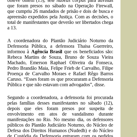
obteve ontem (15), sete
habeas corpus
para ativistas
que foram presos no sábado na Operação Firewall,
que cumpriu 26 mandados de prisão e dois de busca e
apreensão expedidos pela Justiça. Com as decisões, o
total de manifestantes que deverão ser libertados chega
a 13.
A coordenadora do Plantão Judiciário Noturno da
Defensoria Pública, a defensora Thaisa Guerreiro,
informou à
Agência Brasil
que os beneficiados são:
Rebeca Martins de Souza, Bruno de Souza Vieira
Machado, Emerson Raphael Oliveira da Fonseca,
Pedro Brandão Maia, Felipe Frieb de Carvalho, Filipe
Proença de Carvalho Moraes e Rafael Rêgo Barros
Caruso. “Esses foram os que procuraram a Defensoria
Pública e que não estavam com advogados”, disse.
Segundo a coordenadora, a defensoria foi procurada
pelas famílias desses manifestantes no sábado (12),
depois que eles foram presos por suspeita de
envolvimento em atos de vandalismo durante
manifestações no Rio. No mesmo dia, os defensores
públicos do Plantão Judiciário Noturno, do Núcleo de
Defesa dos Direitos Humanos (Nudedh) e do Núcleo
de Custódia da Defensoria entraram com os pedidos