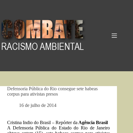
Pular
para
o
conteúdo
Defensoria Pública do Rio consegue sete habeas
corpus para ativistas presos
16 de julho de 2014
Cristina Indio do Brasil – Repórter da
Agência Brasil
A Defensoria Pública do Estado do Rio de Janeiro