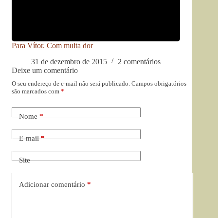
Para Vítor. Com muita dor
31 de dezembro de 2015
2 comentários
Deixe um comentário
O seu endereço de e-mail não será publicado.
Campos obrigatórios
são marcados com
*
Nome
*
E-mail
*
Site
Adicionar comentário
*