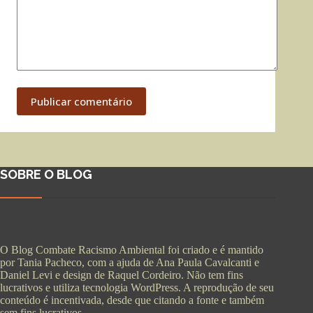
Publicar comentário
SOBRE O BLOG
O Blog Combate Racismo Ambiental foi criado e é mantido
por Tania Pacheco, com a ajuda de Ana Paula Cavalcanti e
Daniel Levi e design de Raquel Cordeiro. Não tem fins
lucrativos e utiliza tecnologia WordPress. A reprodução de seu
conteúdo é incentivada, desde que citando a fonte e também
sem fins lucrativos.