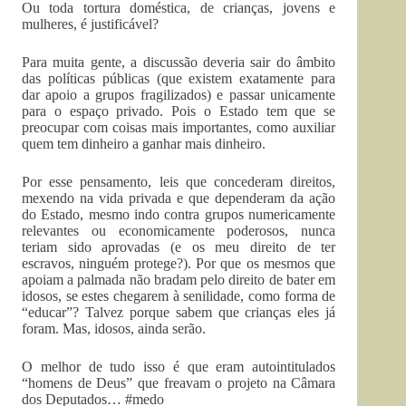
Ou toda tortura doméstica, de crianças, jovens e
mulheres, é justificável?
Para muita gente, a discussão deveria sair do âmbito
das políticas públicas (que existem exatamente para
dar apoio a grupos fragilizados) e passar unicamente
para o espaço privado. Pois o Estado tem que se
preocupar com coisas mais importantes, como auxiliar
quem tem dinheiro a ganhar mais dinheiro.
Por esse pensamento, leis que concederam direitos,
mexendo na vida privada e que dependeram da ação
do Estado, mesmo indo contra grupos numericamente
relevantes ou economicamente poderosos, nunca
teriam sido aprovadas (e os meu direito de ter
escravos, ninguém protege?). Por que os mesmos que
apoiam a palmada não bradam pelo direito de bater em
idosos, se estes chegarem à senilidade, como forma de
“educar”? Talvez porque sabem que crianças eles já
foram. Mas, idosos, ainda serão.
O melhor de tudo isso é que eram autointitulados
“homens de Deus” que freavam o projeto na Câmara
dos Deputados… #medo