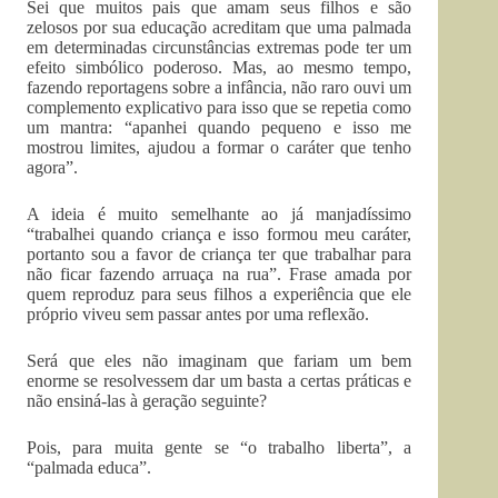
Sei que muitos pais que amam seus filhos e são
zelosos por sua educação acreditam que uma palmada
em determinadas circunstâncias extremas pode ter um
efeito simbólico poderoso. Mas, ao mesmo tempo,
fazendo reportagens sobre a infância, não raro ouvi um
complemento explicativo para isso que se repetia como
um mantra: “apanhei quando pequeno e isso me
mostrou limites, ajudou a formar o caráter que tenho
agora”.
A ideia é muito semelhante ao já manjadíssimo
“trabalhei quando criança e isso formou meu caráter,
portanto sou a favor de criança ter que trabalhar para
não ficar fazendo arruaça na rua”. Frase amada por
quem reproduz para seus filhos a experiência que ele
próprio viveu sem passar antes por uma reflexão.
Será que eles não imaginam que fariam um bem
enorme se resolvessem dar um basta a certas práticas e
não ensiná-las à geração seguinte?
Pois, para muita gente se “o trabalho liberta”, a
“palmada educa”.