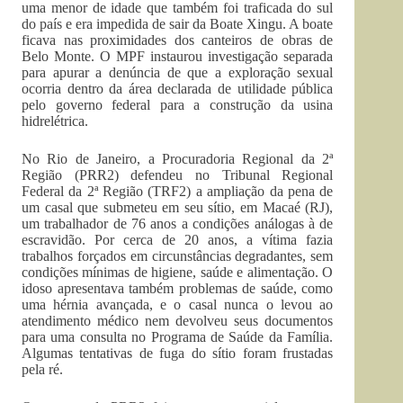
uma menor de idade que também foi traficada do sul
do país e era impedida de sair da Boate Xingu. A boate
ficava nas proximidades dos canteiros de obras de
Belo Monte. O MPF instaurou investigação separada
para apurar a denúncia de que a exploração sexual
ocorria dentro da área declarada de utilidade pública
pelo governo federal para a construção da usina
hidrelétrica.
No Rio de Janeiro, a Procuradoria Regional da 2ª
Região (PRR2) defendeu no Tribunal Regional
Federal da 2ª Região (TRF2) a ampliação da pena de
um casal que submeteu em seu sítio, em Macaé (RJ),
um trabalhador de 76 anos a condições análogas à de
escravidão. Por cerca de 20 anos, a vítima fazia
trabalhos forçados em circunstâncias degradantes, sem
condições mínimas de higiene, saúde e alimentação. O
idoso apresentava também problemas de saúde, como
uma hérnia avançada, e o casal nunca o levou ao
atendimento médico nem devolveu seus documentos
para uma consulta no Programa de Saúde da Família.
Algumas tentativas de fuga do sítio foram frustadas
pela ré.