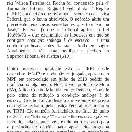
réu Wilson Ferreira da Rocha foi condenado pela 4ª
Turma do Tribunal Regional Federal da 1ª Região
(TRF1) em decisão que reformou a sentença da Justiça
Federal, que o havia absolvido. O acórdão abriu um
precedente para casos semelhantes que tramitam na
Justiça Federal, já que o Tribunal aplicou a Lei
10.803/03 – que exemplifica as hipóteses em que se
configura condição análoga à de escravo – a uma
conduta praticada antes da sua entrada em vigor.
Atualmente, o réu tenta modificar a decisão no
Superior Tribunal de Justiça (STJ).
Outro processo importante está no TRF1 desde
dezembro de 2009 e ainda não foi julgado, apesar de o
MPF ter protocolado em julho de 2013 pedido de
urgência no julgamento. Nele, o vice-prefeito de Moju
(PA), Altino Coelho Miranda, vulgo Dedeco, responde
pelo crime de redução a condição análoga à de
escravo. Coelho foi condenado a nove anos de prisão
em regime fechado, pela Justiça Federal, mas recorreu
ao TRF1. Ele também foi incluído, no final de junho
de 2013, na “lista suja*” do trabalho escravo após ser
flagrado, pela segunda vez, explorando escravos para
a produção de dendê, maior aposta do programa