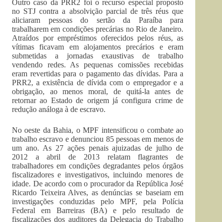
Outro caso da PRR2 foi o recurso especial proposto
no STJ contra a absolvição parcial de três réus que
aliciaram pessoas do sertão da Paraíba para
trabalharem em condições precárias no Rio de Janeiro.
Atraídos por empréstimos oferecidos pelos réus, as
vítimas ficavam em alojamentos precários e eram
submetidas a jornadas exaustivas de trabalho
vendendo redes. As pequenas comissões recebidas
eram revertidas para o pagamento das dívidas. Para a
PRR2, a existência de dívida com o empregador e a
obrigação, ao menos moral, de quitá-la antes de
retornar ao Estado de origem já configura crime de
redução análoga à de escravo.
No oeste da Bahia, o MPF intensificou o combate ao
trabalho escravo e denunciou 85 pessoas em menos de
um ano. As 27 ações penais ajuizadas de julho de
2012 a abril de 2013 relatam flagrantes de
trabalhadores em condições degradantes pelos órgãos
fiscalizadores e investigativos, incluindo menores de
idade. De acordo com o procurador da República José
Ricardo Teixeira Alves, as denúncias se baseiam em
investigações conduzidas pelo MPF, pela Polícia
Federal em Barreiras (BA) e pelo resultado de
fiscalizações dos auditores da Delegacia do Trabalho