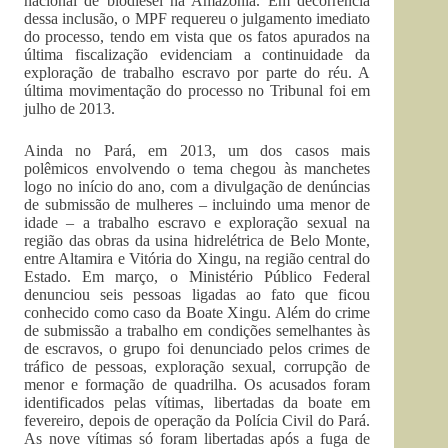
nacional de biodiesel na Amazônia. Em decorrência
dessa inclusão, o MPF requereu o julgamento imediato
do processo, tendo em vista que os fatos apurados na
última fiscalização evidenciam a continuidade da
exploração de trabalho escravo por parte do réu. A
última movimentação do processo no Tribunal foi em
julho de 2013.
Ainda no Pará, em 2013, um dos casos mais
polêmicos envolvendo o tema chegou às manchetes
logo no início do ano, com a divulgação de denúncias
de submissão de mulheres – incluindo uma menor de
idade – a trabalho escravo e exploração sexual na
região das obras da usina hidrelétrica de Belo Monte,
entre Altamira e Vitória do Xingu, na região central do
Estado. Em março, o Ministério Público Federal
denunciou seis pessoas ligadas ao fato que ficou
conhecido como caso da Boate Xingu. Além do crime
de submissão a trabalho em condições semelhantes às
de escravos, o grupo foi denunciado pelos crimes de
tráfico de pessoas, exploração sexual, corrupção de
menor e formação de quadrilha. Os acusados foram
identificados pelas vítimas, libertadas da boate em
fevereiro, depois de operação da Polícia Civil do Pará.
As nove vítimas só foram libertadas após a fuga de