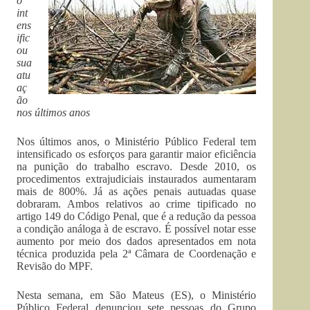
o
int
ens
ific
ou
sua
atu
aç
ão
nos últimos anos
Nos últimos anos, o Ministério Público Federal tem
intensificado os esforços para garantir maior eficiência
na punição do trabalho escravo. Desde 2010, os
procedimentos extrajudiciais instaurados aumentaram
mais de 800%. Já as ações penais autuadas quase
dobraram. Ambos relativos ao crime tipificado no
artigo 149 do Código Penal, que é a redução da pessoa
a condição análoga à de escravo. É possível notar esse
aumento por meio dos dados apresentados em nota
técnica produzida pela 2ª Câmara de Coordenação e
Revisão do MPF.
Nesta semana, em São Mateus (ES), o Ministério
Público Federal denunciou sete pessoas do Grupo