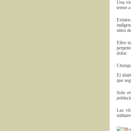
Una vio
temor a
Existen
indígen
sitios d
Ellos s
perpetr
dolor.
Chungu
El dist
que seg
Solo en
poblaci
Las víc
militar