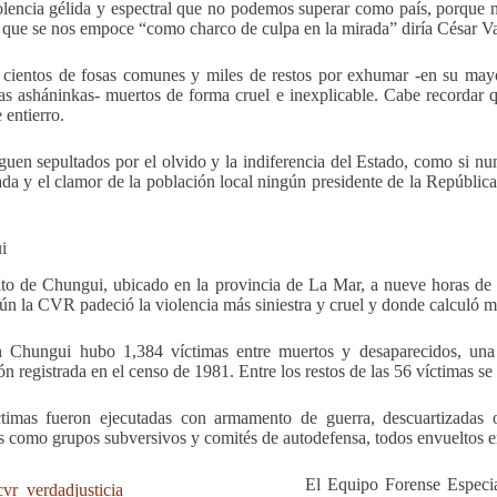
lencia gélida y espectral que no podemos superar como país, porque n
 que se nos empoce “como charco de culpa en la mirada” diría César Val
 cientos de fosas comunes y miles de restos por exhumar -en su may
as asháninkas- muertos de forma cruel e inexplicable. Cabe recorda
e entierro.
iguen sepultados por el olvido y la indiferencia del Estado, como si nu
ada y el clamor de la población local ningún presidente de la Repúblic
i
rito de Chungui, ubicado en la provincia de La Mar, a nueve horas de
ún la CVR padeció la violencia más siniestra y cruel y donde calculó m
 Chungui hubo 1,384 víctimas entre muertos y desaparecidos, una c
ón registrada en el censo de 1981. Entre los restos de las 56 víctimas se
timas fueron ejecutadas con armamento de guerra, descuartizadas o
es como grupos subversivos y comités de autodefensa, todos envueltos e
El Equipo Forense Especia