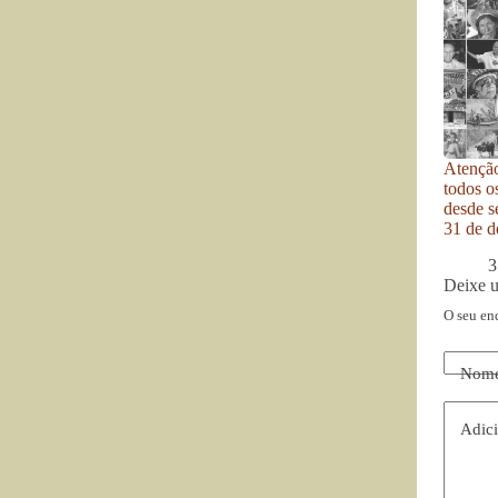
Atenção
todos o
desde se
31 de d
3
Deixe 
O seu en
Nom
Adici