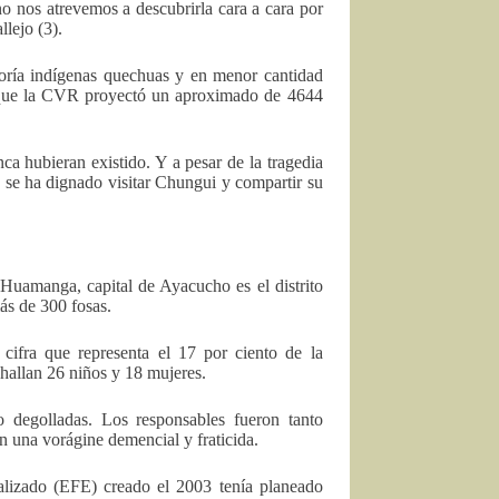
o nos atrevemos a descubrirla cara a cara por
lejo (3).
oría indígenas quechuas y en menor cantidad
r que la CVR proyectó un aproximado de 4644
nca hubieran existido. Y a pesar de la tragedia
a se ha dignado visitar Chungui y compartir su
 Huamanga, capital de Ayacucho es el distrito
ás de 300 fosas.
ifra que representa el 17 por ciento de la
 hallan 26 niños y 18 mujeres.
 degolladas. Los responsables fueron tanto
n una vorágine demencial y fraticida.
lizado (EFE) creado el 2003 tenía planeado