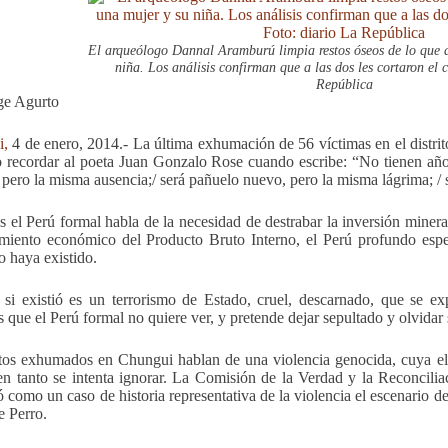
El arqueólogo Dannal Aramburú limpia restos óseos de lo que a
niña. Los análisis confirman que a las dos les cortaron el 
República
ge Agurto
i,
4 de enero, 2014.- La última exhumación de 56 víctimas en el distr
 recordar al poeta Juan Gonzalo Rose cuando escribe: “No tienen añ
, pero la misma ausencia;/ será pañuelo nuevo, pero la misma lágrima; / 
s el Perú formal habla de la necesidad de destrabar la inversión miner
imiento económico del Producto Bruto Interno, el Perú profundo esp
o haya existido.
si existió es un terrorismo de Estado, cruel, descarnado, que se e
 que el Perú formal no quiere ver, y pretende dejar sepultado y olvidar s
tos exhumados en Chungui hablan de una violencia genocida, cuya el
n tanto se intenta ignorar. La Comisión de la Verdad y la Reconcili
ó como un caso de historia representativa de la violencia el escenario 
e Perro.