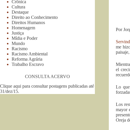
Crônica
Cultura
Destaque
Direito ao Conhecimento
Direitos Humanos
Homenagem
Por Jor
Justiça
Mídia e Poder
Servind
Mundo
me hizo
Racismo
paisaje
Racismo Ambiental
Reforma Agrária
Trabalho Escravo
Mientra
el crec
recuerd
CONSULTA ACERVO
Clique aqui para consultar postagens publicadas até
Lo que 
31/dez/15
.
forzadas
Los res
mayor e
present
Oreja d