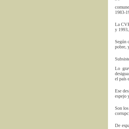
comunes
1983-1
La CVR 
y 1993,
Según c
pobre, 
Subsist
Lo gra
desigua
el país 
Ese des
espejo 
Son los
corrupci
De espa