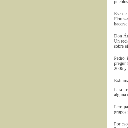
pueblos
Ese des
Flores-
hacerse 
Don Ánt
Un reci
sobre e
Pedro P
pregunt
2006 y 
Exhumar
Para lo
alguna 
Pero pa
grupos 
Por eso