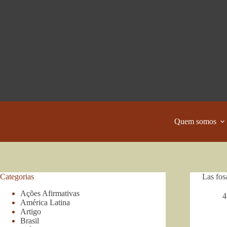
Pular
para
o
conteúdo
Quem somos
Categorias
Las fos
Ações Afirmativas
4
América Latina
Artigo
Brasil