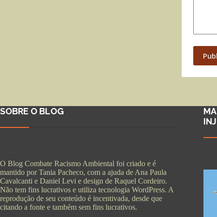
Pub
SOBRE O BLOG
MA
IN
O Blog Combate Racismo Ambiental foi criado e é
mantido por Tania Pacheco, com a ajuda de Ana Paula
Cavalcanti e Daniel Levi e design de Raquel Cordeiro.
Não tem fins lucrativos e utiliza tecnologia WordPress. A
reprodução de seu conteúdo é incentivada, desde que
citando a fonte e também sem fins lucrativos.