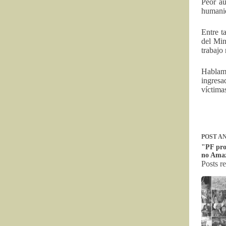
Peor aú
humani
Entre t
del Min
trabajo 
Hablamo
ingresa
víctima
POST
AN
"PF pro
no Ama
Posts r