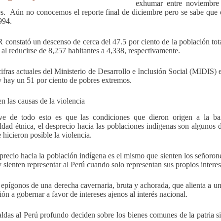
exhumar entre noviembre
. Aún no conocemos el reporte final de diciembre pero se sabe que es
994.
constató un descenso de cerca del 47.5 por ciento de la población to
 al reducirse de 8,257 habitantes a 4,338, respectivamente.
ifras actuales del Ministerio de Desarrollo e Inclusión Social (MIDIS) 
y hay un 51 por ciento de pobres extremos.
en las causas de la violencia
ve de todo esto es que las condiciones que dieron origen a la ba
ldad étnica, el desprecio hacia las poblaciones indígenas son algunos d
e hicieron posible la violencia.
precio hacia la población indígena es el mismo que sienten los señorone
y sienten representar al Perú cuando solo representan sus propios interes
 epígonos de una derecha cavernaria, bruta y achorada, que alienta a un
ón a gobernar a favor de intereses ajenos al interés nacional.
ldas al Perú profundo deciden sobre los bienes comunes de la patria si