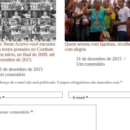
: Neste Acervo você encontra
Quem semeia com lágrimas, recolh
s textos postados no Combate
com alegria
u início, no final de 2009, até
31 de dezembro de 2015
ezembro de 2015.
Um comentário
1 de dezembro de 2015
um comentário
dereço de e-mail não será publicado.
Campos obrigatórios são marcados com
*
e
*
E-mail
*
onar comentário
*