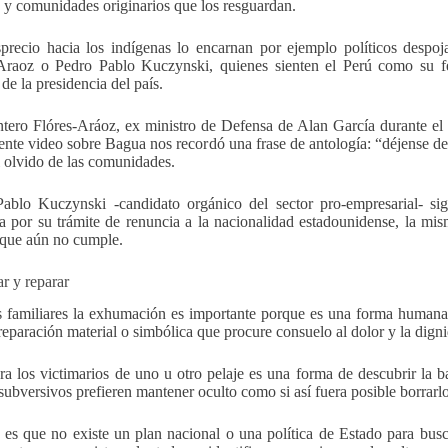
 y comunidades originarios que los resguardan.
precio hacia los indígenas lo encarnan por ejemplo políticos despo
Araoz o Pedro Pablo Kuczynski, quienes sienten el Perú como su f
de la presidencia del país.
ero Flóres-Aráoz, ex ministro de Defensa de Alan García durante el B
ente video sobre Bagua nos recordó una frase de antología: “déjense de
l olvido de las comunidades.
ablo Kuczynski -candidato orgánico del sector pro-empresarial- si
a por su trámite de renuncia a la nacionalidad estadounidense, la mi
que aún no cumple.
 y reparar
s familiares la exhumación es importante porque es una forma humana y
reparación material o simbólica que procure consuelo al dolor y la dign
ra los victimarios de uno u otro pelaje es una forma de descubrir la ba
subversivos prefieren mantener oculto como si así fuera posible borrarlo 
 es que no existe un plan nacional o una política de Estado para busc