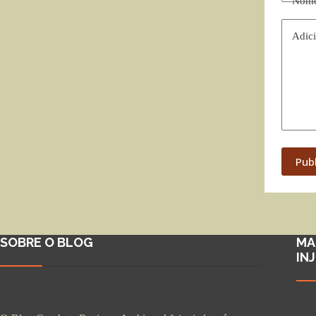
Nom
Adici
Pub
SOBRE O BLOG
MA
IN