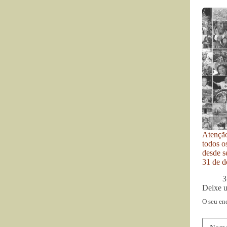
Atenção
todos o
desde se
31 de d
3
Deixe 
O seu en