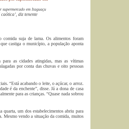
or supermercado em Itaguaçu
aótica’, diz tenente
do comida suja de lama. Os alimentos foram
que castiga o município, a população aponta
para as cidades atingidas, mas as vítimas
 alagadas por conta das chuvas e oito pessoas
ais. “Está acabando o leite, o açúcar, o arroz.
ade é da enchente”, disse. Já a dona de casa
ialmente para as crianças. “Quase nada sobrou
 quarta, um dos estabelecimentos abriu para
ua. Mesmo vendo a situação da comida, muitos