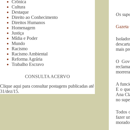
Crônica
Cultura
Destaque
Os supe
Direito ao Conhecimento
Direitos Humanos
Gazeta 
Homenagem
Justiça
Mídia e Poder
Isolad
Mundo
descart
Racismo
mais pr
Racismo Ambiental
Reforma Agrária
O Gove
Trabalho Escravo
reclama
morrera
CONSULTA ACERVO
A funci
Clique aqui para consultar postagens publicadas até
E o que
31/dez/15
.
Ana Clá
no supe
Todos o
fazer u
morador