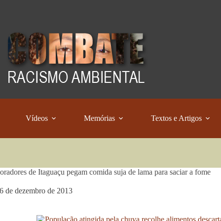
Vídeos
Memórias
Textos e Artigos
radores de Itaguaçu pegam comida suja de lama para saciar a fome
6 de dezembro de 2013