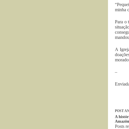
“Pequei
minha c
Para o 
situaçã
conseg
mandou 
A Igrej
doações
morador
–
Enviada
POST
AN
A histór
Amazôn
Posts r