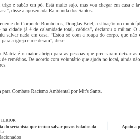
 trigo e sabão em pó. Está muito sujo, mas vou chegar em casa e lav
asa”, disse a aposentada Raimunda dos Santos.
tenente do Corpo de Bombeiros, Douglas Briel, a situação no municípi
o na cidade já é de calamidade total, caótica”, declarou o militar.
uiu salvar nada em casa. “Estou só com a roupa do corpo, que não
para a igreja e me deram”, disse.
a Matriz é o maior abrigo para as pessoas que precisaram deixar a
 de remédios. De acordo com voluntário que ajuda no local, ainda n
es.
 para Combate Racismo Ambiental por Mit’s Sants.
TERIOR
ia do sertanista que tentou salvar povos isolados da
Apoio a p
ia
elacionados