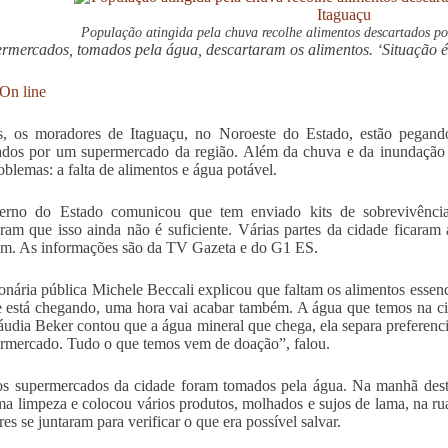
População atingida pela chuva recolhe alimentos descartados p
rmercados, tomados pela água, descartaram os alimentos. ‘Situação é c
On line
os, os moradores de Itaguaçu, no Noroeste do Estado, estão pegan
ados por um supermercado da região. Além da chuva e da inundação 
oblemas: a falta de alimentos e água potável.
rno do Estado comunicou que tem enviado kits de sobrevivência 
ram que isso ainda não é suficiente. Várias partes da cidade ficaram
m. As informações são da TV Gazeta e do G1 ES.
onária pública Michele Beccali explicou que faltam os alimentos essenci
 está chegando, uma hora vai acabar também. A água que temos na cid
udia Beker contou que a água mineral que chega, ela separa preferenc
rmercado. Tudo o que temos vem de doação”, falou.
s supermercados da cidade foram tomados pela água. Na manhã desta
ma limpeza e colocou vários produtos, molhados e sujos de lama, na r
es se juntaram para verificar o que era possível salvar.