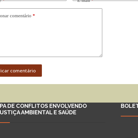
e
*
E-mail
*
onar comentário
*
licar comentário
PA DE CONFLITOS ENVOLVENDO
BOLE
JUSTIÇA AMBIENTAL E SAÚDE