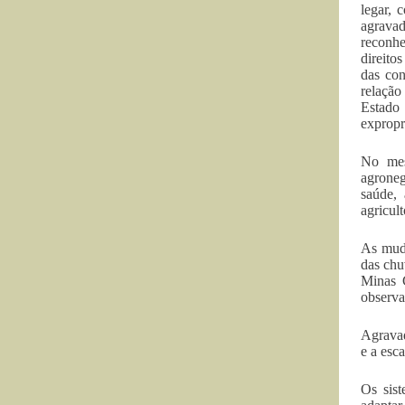
legar, 
agrava
reconhe
direito
das con
relação
Estado
expropr
No mes
agroneg
saúde,
agricult
As muda
das chu
Minas 
observa
Agravad
e a esc
Os sist