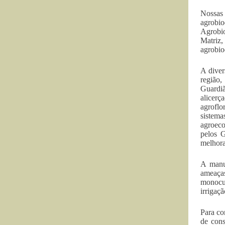
Nossas
agrobi
Agrobio
Matriz,
agrobio
A diver
região,
Guardiã
alicerç
agroflo
sistema
agroeco
pelos 
melhora
A manu
ameaças
monocul
irrigaçã
Para co
de cons