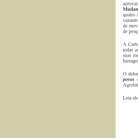
aprova
Mudanç
quatro 
vazante
de movi
de pesq
A Cart
todas a
suas mo
barrage
O deba
povos 
Agrobio
Leia aba