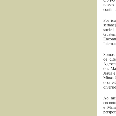
OS POV
nossas 
continu
Por iss
sertane
socieda
Guatema
Encont
Interna
Somos c
de dif
Agroeco
dos Mac
Jesus e
Minas G
ocorrer
diversi
Ao mes
encontr
e Manif
perspect