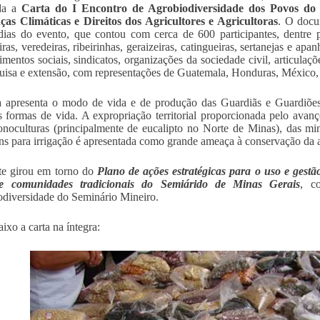
da a
Carta do I Encontro de Agrobiodiversidade dos Povos do 
as Climáticas e Direitos dos Agricultores e Agricultoras
. O docu
dias do evento, que contou com cerca de 600 participantes, dentre
iras, veredeiras, ribeirinhas, geraizeiras, catingueiras, sertanejas e ap
mentos sociais, sindicatos, organizações da sociedade civil, articulaçõe
uisa e extensão, com representações de Guatemala, Honduras, México,
a apresenta o modo de vida e de produção das Guardiãs e Guardiõe
s formas de vida. A expropriação territorial proporcionada pelo av
noculturas (principalmente de eucalipto no Norte de Minas), das mine
ns para irrigação é apresentada como grande ameaça à conservação da 
te girou em torno do
Plano de ações estratégicas para o uso e gestã
e comunidades tradicionais do Semiárido de Minas Gerais
, c
diversidade do Seminário Mineiro.
ixo a carta na íntegra: