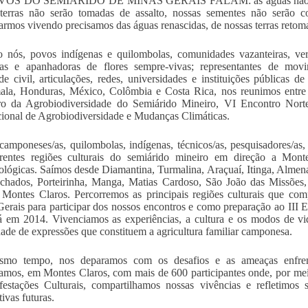
OS DO SEMIÁRIDO DE MINAS GERAIS FALAM: as águas não serão
terras não serão tomadas de assalto, nossas sementes não serão c
armos vivendo precisamos das águas renascidas, de nossas terras reto
o nós, povos indígenas e quilombolas, comunidades vazanteiras, verede
jas e apanhadoras de flores sempre-vivas; representantes de movim
de civil, articulações, redes, universidades e instituições públicas 
la, Honduras, México, Colômbia e Costa Rica, nos reunimos entre 
ro da Agrobiodiversidade do Semiárido Mineiro, VI Encontro Nort
cional de Agrobiodiversidade e Mudanças Climáticas.
amponeses/as, quilombolas, indígenas, técnicos/as, pesquisadores/as,
erentes regiões culturais do semiárido mineiro em direção a Mo
lógicas. Saímos desde Diamantina, Turmalina, Araçuaí, Itinga, Alme
hados, Porteirinha, Manga, Matias Cardoso, São João das Missões, J
 Montes Claros. Percorremos as principais regiões culturais que c
erais para participar dos nossos encontros e como preparação ao II
á em 2014. Vivenciamos as experiências, a cultura e os modos de vi
dade de expressões que constituem a agricultura familiar camponesa.
mo tempo, nos deparamos com os desafios e as ameaças enfrent
amos, em Montes Claros, com mais de 600 participantes onde, por me
estações Culturais, compartilhamos nossas vivências e refletimos 
ivas futuras.