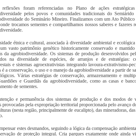
 reflexões foram referenciadas no Plano de ações estratégic
odiversidade pelos povos e comunidades tradicionais do Semiárido
diversidade do Seminário Mineiro. Finalizamos com um Ato Público 
 onde trocamos sementes e compartilhamos nossos saberes e fazeres 
diversidade.
sidade étnica e cultural, associada à diversidade ambiental e ecológica
 um vasto patrimônio genético historicamente conservado e mantido
s da agrobiodiversidade. Os sistemas de produção desenvolvidos pel
ados na diversidade de espécies, de arranjos e de estratégias: co
restais e sistemas agroextrativistas integrando lavoura-extrativismo-pe
s é a conservação, o uso e o manejo da agrobiodiversidade a partir de s
lógicos. Várias estratégias de conservação, armazenamento e multip
Guardiões e Guardiãs da agrobiodiversidade, como as casas e ban
mento de sementes.
tenção e permanência dos sistemas de produção e dos modos de vid
 provocadas pela expropriação territorial proporcionada pelo avanço
turas (nesta região, principalmente de eucalipto), das mineradoras, das
o.
mpensar estes desmandos, seguindo a lógica da compensação ambiental
ervação de proteção integral. Cria parques exatamente onde ainda 