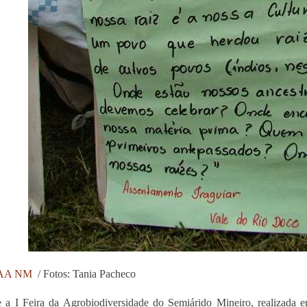
AA NM
/ Fotos: Tania Pacheco
 a I Feira da Agrobiodiversidade do Semiárido Mineiro, realizada 