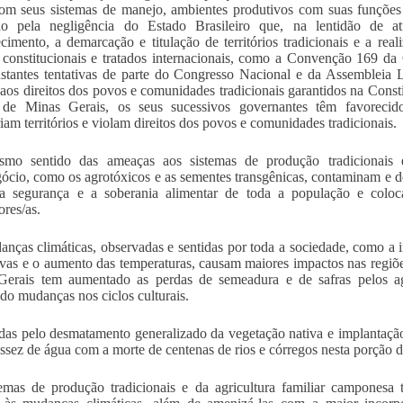
com seus sistemas de manejo, ambientes produtivos com suas funções
do pela negligência do Estado Brasileiro que, na lentidão de a
cimento, a demarcação e titulação de territórios tradicionais e a real
s constitucionais e tratados internacionais, como a Convenção 169 da
stantes tentativas de parte do Congresso Nacional e da Assembleia 
 aos direitos dos povos e comunidades tradicionais garantidos na Consti
 de Minas Gerais, os seus sucessivos governantes têm favoreci
iam territórios e violam direitos dos povos e comunidades tradicionais.
mo sentido das ameaças aos sistemas de produção tradicionais e
ócio, como os agrotóxicos e as sementes transgênicas, contaminam e 
 a segurança e a soberania alimentar de toda a população e coloc
ores/as.
nças climáticas, observadas e sentidas por toda a sociedade, como a i
vas e o aumento das temperaturas, causam maiores impactos nas regiõe
Gerais tem aumentado as perdas de semeadura e de safras pelos ag
do mudanças nos ciclos culturais.
as pelo desmatamento generalizado da vegetação nativa e implantação
assez de água com a morte de centenas de rios e córregos nesta porção 
emas de produção tradicionais e da agricultura familiar camponesa 