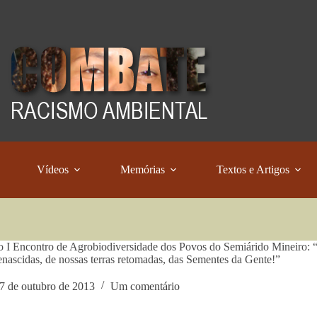
Vídeos
Memórias
Textos e Artigos
o I Encontro de Agrobiodiversidade dos Povos do Semiárido Mineiro: 
enascidas, de nossas terras retomadas, das Sementes da Gente!”
7 de outubro de 2013
Um comentário