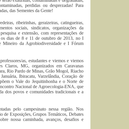
 exauridas, contaminadas e degradadas,
ontaminadas, perdidas ou desprezadas! Para
madas, das Sementes da Gente!
iras, ribeirinhas, geraizeiras, catingueiras,
entos sociais, sindicatos, organizações da
de pesquisa e extensão, com representações de
os dias de 8 e 11 de outubro de 2013, no I
e Mineiro da Agrobiodiversidade e I Fórum
 professores/as, estudantes e viemos e viemos
ntes Claros, MG, organizados em Caravanas
nara, Rio Pardo de Minas, Grão Mogol, Riacho
anuária, Ibiracatu, Varzelândia, Coração de
ompõem o Vale do Jequitinhonha e o Norte de
I Encontro Nacional de Agroecologia-ENA, que
da dos povos e comunidades tradicionais e a
adas pelo campesinato nessa região. Nos
io de Exposições, Grupos Temáticos, Debates
sobre nossa caminhada, avanços, desafios e