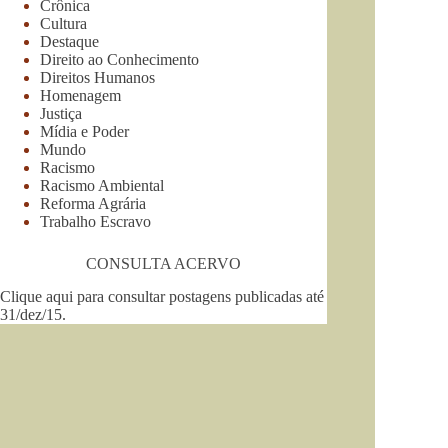
Crônica
Cultura
Destaque
Direito ao Conhecimento
Direitos Humanos
Homenagem
Justiça
Mídia e Poder
Mundo
Racismo
Racismo Ambiental
Reforma Agrária
Trabalho Escravo
CONSULTA ACERVO
Clique aqui para consultar postagens publicadas até
31/dez/15
.