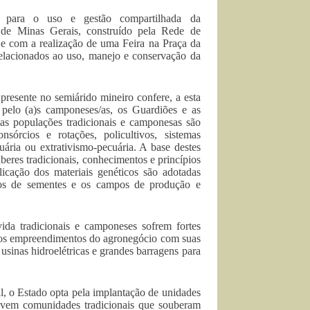
as para o uso e gestão compartilhada da
 de Minas Gerais, construído pela Rede de
e com a realização de uma Feira na Praça da
relacionados ao uso, manejo e conservação da
 presente no semiárido mineiro confere, a esta
 pelo (a)s camponeses/as, os Guardiões e as
as populações tradicionais e camponesas são
nsórcios e rotações, policultivos, sistemas
cuária ou extrativismo-pecuária. A base destes
aberes tradicionais, conhecimentos e princípios
licação dos materiais genéticos são adotadas
cos de sementes e os campos de produção e
a tradicionais e camponeses sofrem fortes
 dos empreendimentos do agronegócio com suas
 usinas hidroelétricas e grandes barragens para
, o Estado opta pela implantação de unidades
vivem comunidades tradicionais que souberam