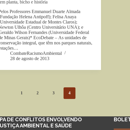
tem planta, bicho e história
Pelos Professores Emmanuel Duarte Almada
(Fundação Helena Antipoff); Felisa Anaya
(Universidade Estadual de Montes Claros);
Newton Ulhôa (Centro Universitário UNA); e
Geraldo Wilson Fernandes (Universidade Federal
de Minas Gerais)* EcoDebate – As unidades de
conservação integral, que têm nos parques naturais,
estações…
CombateRacismoAmbiental
28 de agosto de 2013
1
2
3
4
PA DE CONFLITOS ENVOLVENDO
BOLE
JUSTIÇA AMBIENTAL E SAÚDE