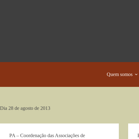
Pular
para
o
conteúdo
Quem somos
Dia
28 de agosto de 2013
PA – Coordenação das Associações de