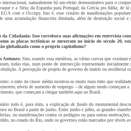
 internacional, naturalmente há um efeito demonstrativo para o conjunt
Iraque e a Síria; da Espanha para Portugal; da Grécia pra Itália; de 
 EUA com o Occupy. Isto é, esse cenário de manifestações populare
de uma acumulação financeira ilimitada, além de destruição social 
o da Cidadania: Isso corrobora suas afirmações em entrevista con
como as placas tectônicas se mexeram no início do século 20, e
 tão globalizada como o próprio capitalismo?
o Antunes:
Sim, usando essa metáfora, as várias curvas que existiam e
aram, todas elas, num ponto de intersecção representado inicialmente
 ebulição. A percepção de projeto de governo de matriz ou neoliberal ou 
onto: o mito da classe média mostrou-se muito mais mito que realidad
quiserem, níveis de aumento de emprego – de algum modo começam a d
cimento, que começam a chegar também aqui ao Brasil.
nário todo é, para mim, a explicação
de fundo
do monumental descont
mos no Brasil a partir de junho. Entre junho e julho, as grandes manif
iferias, ou manifestações contra os pedágios ou para outras motivações
ildo, no estado do Rio, onde os governos estão marcados por níveis avi