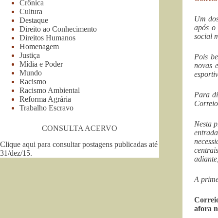
Crônica
Cultura
Um dos
Destaque
após o
Direito ao Conhecimento
social 
Direitos Humanos
Homenagem
Justiça
Pois be
Mídia e Poder
novas e
Mundo
esporti
Racismo
Racismo Ambiental
Para di
Reforma Agrária
Correio
Trabalho Escravo
Nesta p
CONSULTA ACERVO
entrad
necessi
Clique aqui para consultar postagens publicadas até
centrai
31/dez/15
.
adiante
A prime
Correi
afora n