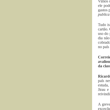
Vimos o
ele pod
gastos 
publica
Tudo is
cartão.
uso do 
dia não
cobrado
no país
Correi
avalio
da clas
Ricard
país ne
estuda,
Jirau 
reivindi
A greve
exceçõe