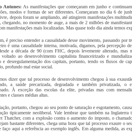
o Antunes:
As manifestações que começaram em junho e continuam h
ões, modos e formas de ser diferentes. Começaram no dia 6 de jun
ivre, depois foram se ampliando, até atingirem manifestações multitudi
, chegando, no momento de auge, a mais de 2 milhões de manifestant
com manifestações mais localizadas. Mas quase todo dia ainda temos ex
m, é preciso entender a causalidade desse movimento, passando por tr
iro é uma causalidade interna, motivada, digamos, pela percepção d
 desde a década de 90 (com FHC, depois levemente alterado, mas n
 voltado ao desenvolvimento capitalista financeirizado e mundializ
o e desregulamentação dos capitais, portanto, tendo os fluxos de c
o, profundo mal estar social.
os dizer que tal processo de desenvolvimento chegou à sua exaustão
izado, a saúde precarizada, degradada e também privatizada, o 
nado. À exceção das escolas da elite, privadas mas com mensalida
tes e classes médias altas.
ação, portanto, chegou ao seu ponto de saturação e esgotamento, caus
zação tipicamente neoliberal. Vale lembrar que também na Inglaterr
et Thatcher, com a explosão contra o aumento do imposto, o chama
sejam bastante diferentes, chega uma hora que tal processo exaure o se
e faço aqui a referência ao exemplo inglês. Em alguma medida, as e