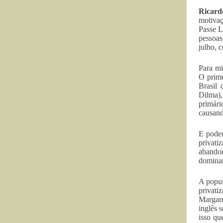
Ricard
motivaç
Passe L
pessoas
julho, 
Para mi
O prime
Brasil
Dilma),
primári
causand
E podem
privat
abando
dominan
A popul
privati
Margar
inglês 
isso qu