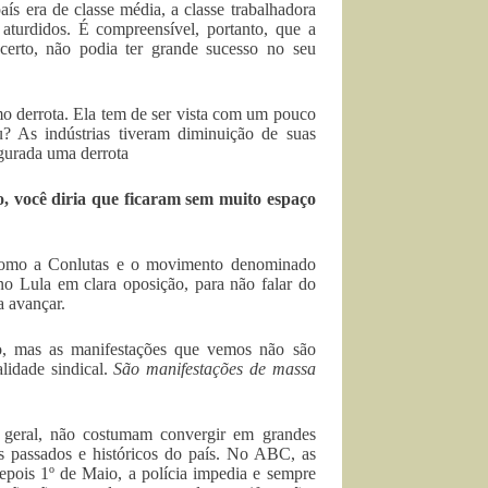
ís era de classe média, a classe trabalhadora
aturdidos. É compreensível, portanto, que a
 certo, não podia ter grande sucesso no seu
mo derrota. Ela tem de ser vista com um pouco
? As indústrias tiveram diminuição de suas
igurada uma derrota
, você diria que ficaram sem muito espaço
 como a Conlutas e o movimento denominado
rno Lula em clara oposição, para não falar do
 avançar.
ço, mas as manifestações que vemos não são
lidade sindical.
São manifestações de massa
m geral, não costumam convergir em grandes
 passados e históricos do país. No ABC, as
depois 1º de Maio, a polícia impedia e sempre