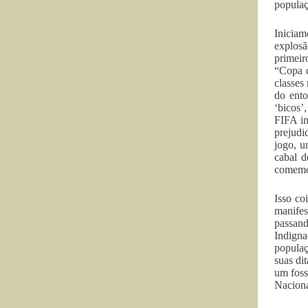
populaç
Iniciam
explos
primeir
“Copa d
classes
do ento
‘bicos’
FIFA im
prejudi
jogo, u
cabal d
comemor
Isso co
manifes
passan
Indign
populaç
suas di
um foss
Nacional