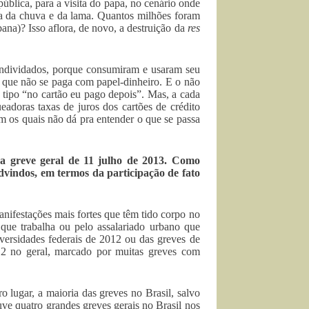
ública, para a visita do papa, no cenário onde
usa da chuva e da lama. Quantos milhões foram
bana)? Isso aflora, de novo, a destruição da
res
 endividados, porque consumiram e usaram seu
o que não se paga com papel-dinheiro. E o não
o tipo “no cartão eu pago depois”. Mas, a cada
eadoras taxas de juros dos cartões de crédito
m os quais não dá pra entender o que se passa
 a greve geral de 11 julho de 2013. Como
dvindos, em termos da participação de fato
ifestações mais fortes que têm tido corpo no
 que trabalha ou pelo assalariado urbano que
niversidades federais de 2012 ou das greves de
12 no geral, marcado por muitas greves com
 lugar, a maioria das greves no Brasil, salvo
e quatro grandes greves gerais no Brasil nos