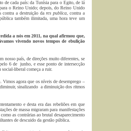
o de cada país: da Tunísia para o Egito, de lá
lá para o Reino Unido; depois, do Reino Unido
s contra a destruição da
res publica
, contra a
e pública também ilimitada, uma hora teve um
cedida a nós em 2011, na qual afirmou que,
stávamos vivendo novos tempos de ebulição
m nosso país, de direções muito diferentes, se
 pelo 6 de junho, e esse ponto de intersecção
social-liberal começa a ruir.
e. Vimos agora que os níveis de desemprego –
iminuir, sinalizando a diminuição dos ritmos
entamento e desta era das rebeliões em que
estações de massa migraram para manifestações
, como as contrárias ao brutal desaparecimento
ltantes de descuido da gestão pública.