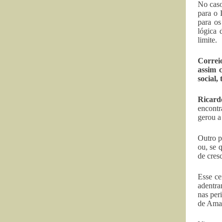
No caso
para o 
para os
lógica 
limite.
Correi
assim 
social,
Ricard
encontr
gerou a
Outro p
ou, se 
de cres
Esse ce
adentra
nas per
de Amar