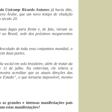
or da Unicamp Ricardo Antunes
já havia dito,
avera Árabe, que um novo tempo de ebulição
 século 20.
uas fugas para frente e, de fato, vieram as
e ao Brasil, sede dos próximos megaeventos
 descolado de toda essa conjuntura mundial, o
 em duas partes.
a social em solo brasileiro, além de tratar da
11 de julho. Na entrevista, ele reitera a
ostra acreditar que as atuais direções das
de Estado”, o que tornaria impossível, mesmo
as grandes e intensas manifestações país
tam estas manifestações?