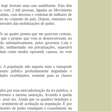
oje tiveram uma cara multiforme. Elas têm
ho com 2 mil pessoas, ligadas ao Movimento
nárias, com dezenas e centenas de milhares de
es no conjunto do país. Depois, entramos em
pressões das mobilizações de junho.
ês ou quatro pontos que me parecem centrais.
e que o projeto que vem se desenvolvendo no
ão substantivamente, pelos governos Lula e
ado, sedimentado em privatizações, superávit
apitais como modus operandi, causou, ou vem
. A população não suporta mais o transporte
ensino público profundamente degradado e
des exorbitantes, somente para as classes
ados por essa mercadorização da
res publica
, a
a tivemos a mesma saturação, levando à queda
do
pool tax
. Ainda que os quadros brasileiro e
u sentimento de aceitação na população. É por
xplosões de junho estampam o exaurimento da