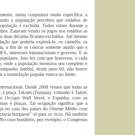
emento, numa conjuntura muito específica: a
ando a população percebeu que estádios de
 população é excluída. Todos vimos durante a
dios. Estavam vendo os jogos nos estádios as
mas duas décadas ficaram excluídos. Até mesmo
ação que poderia explorá-lo, os camelôs, os
ia, a fim de se colocar somente aquilo que a
A, interesses transnacionais e governo. E as
populares. Isso fez com que houvesse, a cada
ão, onde a população mostrava seu completo e
acompanho futebol, desde anos 60, não houve
 a insatisfação popular estava no limite.
internacional. Desde 2008 vemos que todas as
 à praça Taksim (Turquia), voltando à Tahrir,
m o Occupy Wall Street, e Espanha, com os
as e praças. Tal ocupação significa que a
seja no caso dos países do Oriente Médio com
cracia burguesa” só para os ricos. Há também
 No caso brasileiro, por exemplo, o Congresso