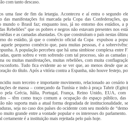
ão com tanto descaso.
os uma fase de fim da letargia. Aconteceu e aí entra o segundo el
ão das manifestações foi marcada pela Copa das Confederações, qu
o mundo o Brasil faz; enquanto isso, já no entorno dos estádios, a
as Rebeliões” que os pobres e negros não estavam presentes nos está
 médias e as camadas abastadas. Os que construíram o país nestas últi
rno do estádio, já que o comércio oficial da Copa expulsou a popul
, aquele pequeno comércio que, para muitas pessoas, é a sobrevivênc
punha. A população percebeu que há uma simbiose complexa entre FIF
cadas, quem sofreu e vem sofrendo com tal processo, são as camadas 
ma ou muitas manifestações, muitas rebeliões, com muita conflagraç
esconforto. Tudo fica evidente ao se ver que, ao menos desde que 
ação do título. Após a vitória contra a Espanha, não houve festejo, pois
incidiu num terceiro e importante movimento, relacionado ao cenário 
tações de massa – começando da Tunísia e indo à praça Tahrir (Egito),
do pela Grécia, Itália, Portugal, França, Reino Unido, EUA, co
ados – têm como traço comum a ocupação do espaço público, das ru
ão não suporta mais a atual forma degradada de institucionalidade, 
taduras, seja no caso dos países do ocidente com seu modelo de “demo
o muito grande entre a vontade popular e os interesses do parlamento.
 certamente é a instituição mais rejeitada pelo país hoje.