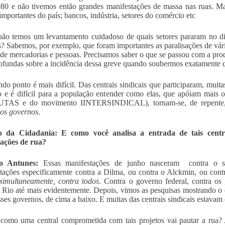
80 e não tivemos então grandes manifestações de massa nas ruas. Ma
 importantes do país; bancos, indústria, setores do comércio etc
ão temos um levantamento cuidadoso de quais setores pararam no di
s? Sabemos, por exemplo, que foram importantes as paralisações de vária
 de mercadorias e pessoas. Precisamos saber o que se passou com a pro
ofundas sobre a incidência dessa greve quando soubermos exatamente q
do ponto é mais difícil. Das centrais sindicais que participaram, muit
 e é difícil para a população entender como elas, que apóiam mais
AS e do movimento IINTERSINDICAL), tornam-se, de repente, p
 os governos.
o da Cidadania: E como você analisa a entrada de tais centr
zações de rua?
o Antunes:
Essas manifestações de junho nasceram contra o si
tações especificamente contra a Dilma, ou contra o Alckmin, ou con
simultaneamente, contra todos
. Contra o governo federal, contra os 
 Rio até mais evidentemente. Depois, vimos as pesquisas mostrando 
sses governos, de cima a baixo. E muitas das centrais sindicais estav
como uma central comprometida com tais projetos vai pautar a rua?