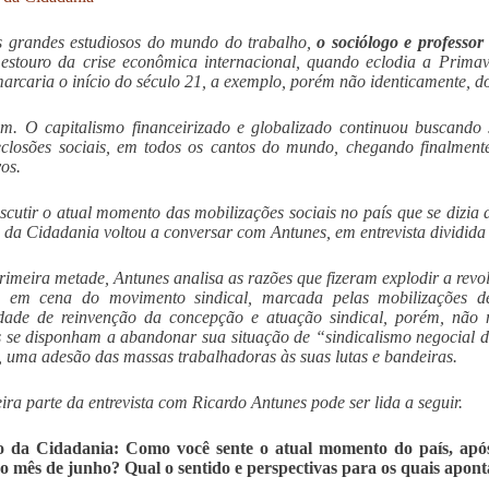
 grandes estudiosos do mundo do trabalho,
o sociólogo e profess
 estouro da crise econômica internacional, quando eclodia a Prim
marcaria o início do século 21, a exemplo, porém não identicamente, do
m. O capitalismo financeirizado e globalizado continuou buscando s
closões sociais, em todos os cantos do mundo, chegando finalment
vos.
scutir o atual momento das mobilizações sociais no país que se dizia
 da Cidadania voltou a conversar com Antunes, em entrevista dividida
rimeira metade, Antunes analisa as razões que fizeram explodir a revolt
a em cena do movimento sindical, marcada pelas mobilizações de 
dade de reinvenção da concepção e atuação sindical, porém, não m
s se disponham a abandonar sua situação de “sindicalismo negocial 
, uma adesão das massas trabalhadoras às suas lutas e bandeiras.
ira parte da entrevista com Ricardo Antunes pode ser lida a seguir.
o da Cidadania: Como você sente o atual momento do país, após 
o mês de junho? Qual o sentido e perspectivas para os quais apon