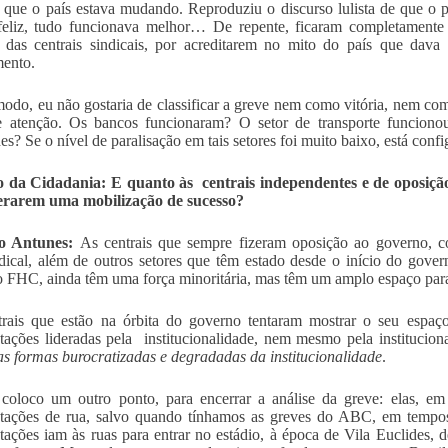
 que o país estava mudando. Reproduziu o discurso lulista de que o pa
feliz, tudo funcionava melhor… De repente, ficaram completamente 
 das centrais sindicais, por acreditarem no mito do país que dava
ento.
odo, eu não gostaria de classificar a greve nem como vitória, nem co
 atenção. Os bancos funcionaram? O setor de transporte funcionou
des? Se o nível de paralisação em tais setores foi muito baixo, está conf
o da Cidadania: E quanto às centrais independentes e de oposição
erarem uma mobilização de sucesso?
o Antunes:
As centrais que sempre fizeram oposição ao governo,
ndical, além de outros setores que têm estado desde o início do gove
 FHC, ainda têm uma força minoritária, mas têm um amplo espaço para
trais que estão na órbita do governo tentaram mostrar o seu espa
tações lideradas pela institucionalidade, nem mesmo pela instituciona
as formas burocratizadas e degradadas da institucionalidade
.
coloco um outro ponto, para encerrar a análise da greve: elas, e
tações de rua, salvo quando tínhamos as greves do ABC, em tempos
tações iam às ruas para entrar no estádio, à época de Vila Euclides, 