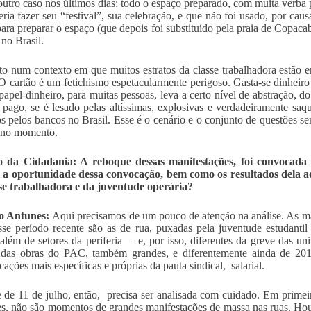
utro caso nos últimos dias: todo o espaço preparado, com muita verba p
eria fazer seu “festival”, sua celebração, e que não foi usado, por ca
para preparar o espaço (que depois foi substituído pela praia de Copaca
no Brasil.
to num contexto em que muitos estratos da classe trabalhadora estão
 O cartão é um fetichismo espetacularmente perigoso. Gasta-se dinheir
papel-dinheiro, para muitas pessoas, leva a certo nível de abstração, d
 pago, se é lesado pelas altíssimas, explosivas e verdadeiramente saqu
s pelos bancos no Brasil. Esse é o cenário e o conjunto de questões se
 no momento.
o da Cidadania: A reboque dessas manifestações, foi convocada
u a oportunidade dessa convocação, bem como os resultados dela a
se trabalhadora e da juventude operária?
o Antunes:
Aqui precisamos de um pouco de atenção na análise. As man
sse período recente são as de rua, puxadas pela juventude estudantil
 além de setores da periferia – e, por isso, diferentes da greve das u
e das obras do PAC, também grandes, e diferentemente ainda de 20
cações mais específicas e próprias da pauta sindical, salarial.
 de 11 de julho, então, precisa ser analisada com cuidado. Em primeiro
s, não são momentos de grandes manifestações de massa nas ruas. Houv