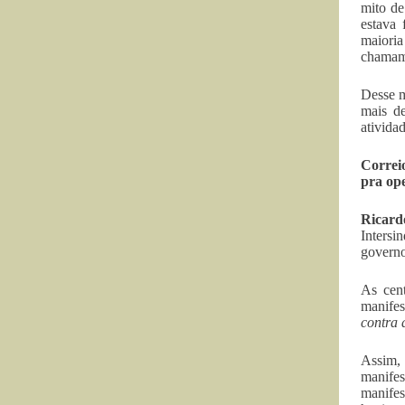
mito de
estava 
maioria
chamam
Desse m
mais de
ativida
Correi
pra op
Ricard
Intersi
governo
As cen
manifes
contra 
Assim, 
manifes
manifes