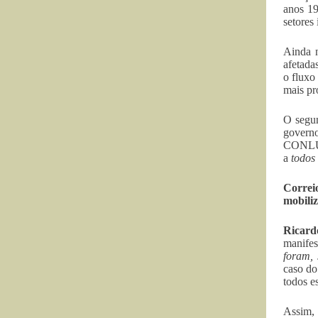
anos 19
setores
Ainda n
afetada
o fluxo
mais pr
O segun
governo
CONLUT
a
todos
Correi
mobili
Ricard
manifes
foram, 
caso do
todos e
Assim, 