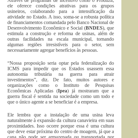
Através de programas de incentivo como o Produzir,
ele oferece condições atrativas para os grupos
usineiros, colaborando para a intensificação da
atividade no Estado. A isso, soma-se a robusta política
de financiamentos comandada pelo Banco Nacional de
Desenvolvimento Econômico e Social (
BNDES
), que
estimula a construção e reforma de usinas, além de
outras facilidades na escala municipal, tornando
algumas regiões irresistíveis para o setor, sem
necessariamente agregar benefícios às pessoas.
“Nossa proposição seria optar pela federalização do
ICMS para impedir que os Estados usassem essa
autonomia tributária na guerra para atrair
investimentos”, diz. De fato, muitos autores e
organizações como o Instituto de Pesquisas
Econômicas Aplicadas (
Ipea
) já mostraram que a
guerra fiscal é sentida na sociedade como um todo e
que o único agente a se beneficiar é a empresa.
Ele lembra que a instalação de uma usina leva
naturalmente à expansão da cultura canavieira em suas
proximidades. Isso ocorre porque essa é uma cultura
que deve estar próxima do centro de moagem, já que a
cana não pode ser armazenada ou transportada por