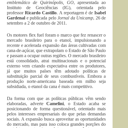
emblemático de Quirinópolis, GO
, apresentada ao
Instituto de Geociências (IG), orientada pelo
professor
Ricardo Castillo
. A reportagem é de
Isabel
Gardenal
e publicada pelo
Jornal da Unicamp
, 26 de
setembro a 2 de outubro de 2011.
Os motores flex fuel foram o marco que fez renascer o
mercado brasileiro para o etanol, impulsionando a
recente e acelerada expansão das áreas cultivadas com
cana-de-açúcar, que extrapolam o Estado de São Paulo
e passam a ocupar outras regiões. O mercado brasileiro
está consolidado, atrai multinacionais e o potencial
externo vem criando expectativa entre os produtores,
já que muitos países têm adotado políticas de
substituição parcial de seus combustíveis. Embora a
produção norte-americana baseada em milho seja
subsidiada, o etanol da cana é mais competitivo.
Da forma com que as políticas públicas vêm sendo
elaboradas, adverte
Camelini
, o Estado acaba se
posicionando de forma questionável, orientado mais
pelos interesses empresariais do que pelas demandas
sociais. A expansão busca aproveitar as oportunidades
do mercado, mas para isso coloca grandes porções do