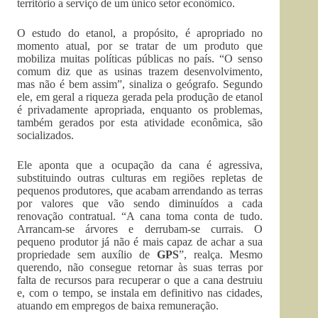
território a serviço de um único setor econômico.
O estudo do etanol, a propósito, é apropriado no
momento atual, por se tratar de um produto que
mobiliza muitas políticas públicas no país. “O senso
comum diz que as usinas trazem desenvolvimento,
mas não é bem assim”, sinaliza o geógrafo. Segundo
ele, em geral a riqueza gerada pela produção de etanol
é privadamente apropriada, enquanto os problemas,
também gerados por esta atividade econômica, são
socializados.
Ele aponta que a ocupação da cana é agressiva,
substituindo outras culturas em regiões repletas de
pequenos produtores, que acabam arrendando as terras
por valores que vão sendo diminuídos a cada
renovação contratual. “A cana toma conta de tudo.
Arrancam-se árvores e derrubam-se currais. O
pequeno produtor já não é mais capaz de achar a sua
propriedade sem auxílio de
GPS
”, realça. Mesmo
querendo, não consegue retornar às suas terras por
falta de recursos para recuperar o que a cana destruiu
e, com o tempo, se instala em definitivo nas cidades,
atuando em empregos de baixa remuneração.