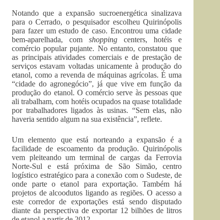
Notando que a expansão sucroenergética sinalizava
para o Cerrado, o pesquisador escolheu Quirinópolis
para fazer um estudo de caso. Encontrou uma cidade
bem-aparelhada, com
shopping
centers, hotéis e
comércio popular pujante. No entanto, constatou que
as principais atividades comerciais e de prestação de
serviços estavam voltadas unicamente à produção do
etanol, como a revenda de máquinas agrícolas. É uma
“cidade do agronegócio”, já que vive em função da
produção do etanol. O comércio serve às pessoas que
ali trabalham, com hotéis ocupados na quase totalidade
por trabalhadores ligados às usinas. “Sem elas, não
haveria sentido algum na sua existência”, reflete.
Um elemento que está norteando a expansão é a
facilidade de escoamento da produção. Quirinópolis
vem pleiteando um terminal de cargas da Ferrovia
Norte-Sul e está próxima de São Simão, centro
logístico estratégico para a conexão com o Sudeste, de
onde parte o etanol para exportação. Também há
projetos de alcoodutos ligando as regiões. O acesso a
este corredor de exportações está sendo disputado
diante da perspectiva de exportar 12 bilhões de litros
de etanol a partir de 2012.