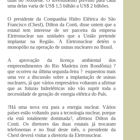
duas no Nordeste. O investimento previsto para cada
uma delas varia de US$ 1,5 bilhão a US$ 2 bilhões.
O presidente da Companhia Hidro Elétrica do São
Francisco (Chesf), Dilton da Conti, disse ontem que a
estatal tem interesse de ser parceira da empresa
Eletronuclear nas unidades que a União pretende
implantar na Região. A Eletronuclear detém o
monopólio na operação de usinas nucleares no Brasil.
A aprovação da licença ambiental dos
empreendimentos do Rio Madeira (em Rondônia) ?
que ocorreu na última segunda-feira ? esquentou mais
uma vez a discussão sobre a implantação de usinas
nucleares, já que vários empresários voltaram a afirmar
que as futuras hidrelétricas não vão suprir toda a
necessidade de geração de energia elétrica do País.
?Há uma nova era para a energia nuclear. Vários
países estão voltando para a tecnologia nuclear, porque
ela está totalmente dominada?, afirmou Dilton da
Conti. Os diretores das duas estatais já trocaram
telefonemas e no final deste mês, o presidente da
Chesf deverá visitar a diretoria da Eletronuclear.