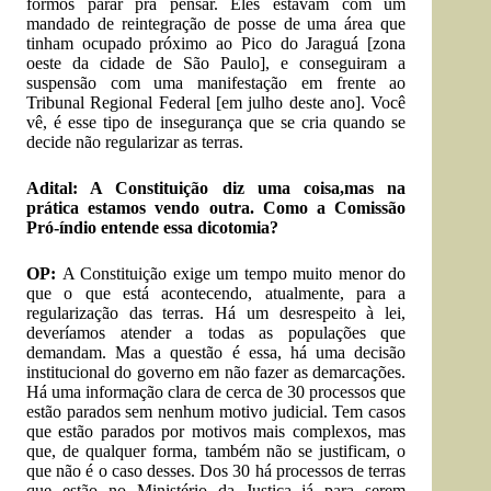
formos parar pra pensar. Eles estavam com um
mandado de reintegração de posse de uma área que
tinham ocupado próximo ao Pico do Jaraguá [zona
oeste da cidade de São Paulo], e conseguiram a
suspensão com uma manifestação em frente ao
Tribunal Regional Federal [em julho deste ano]. Você
vê, é esse tipo de insegurança que se cria quando se
decide não regularizar as terras.
Adital: A Constituição diz uma coisa,mas na
prática estamos vendo outra. Como a Comissão
Pró-índio entende essa dicotomia?
OP:
A Constituição exige um tempo muito menor do
que o que está acontecendo, atualmente, para a
regularização das terras. Há um desrespeito à lei,
deveríamos atender a todas as populações que
demandam. Mas a questão é essa, há uma decisão
institucional do governo em não fazer as demarcações.
Há uma informação clara de cerca de 30 processos que
estão parados sem nenhum motivo judicial. Tem casos
que estão parados por motivos mais complexos, mas
que, de qualquer forma, também não se justificam, o
que não é o caso desses. Dos 30 há processos de terras
que estão no Ministério da Justiça já para serem