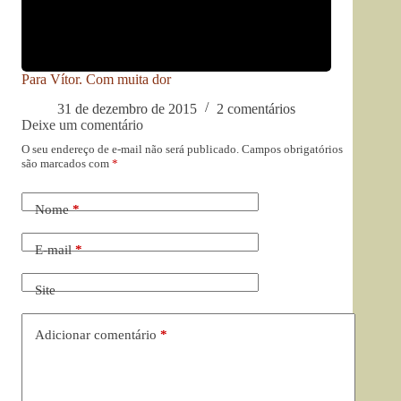
Para Vítor. Com muita dor
31 de dezembro de 2015
2 comentários
Deixe um comentário
O seu endereço de e-mail não será publicado.
Campos obrigatórios
são marcados com
*
Nome
*
E-mail
*
Site
Adicionar comentário
*