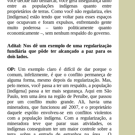
você decide não demarcar, você gera insegurança tanto
entre as populações indígenas quanto entre
proprietários de terras. Como você não regulariza, eles
[indígenas] estão tendo que voltar para esses espaços
que ocupavam e foram expulsos, enfrentando gente
muito poderosa – tanto politicamente quanto
economicamente –, sem nenhum respaldo do governo.
Adital: Nos dê um exemplo de uma regularização
fundiária que pôde ter alcançado a paz para os
dois lados.
OP:
Um exemplo claro é difícil de dar porque o
comum, infelizmente, é que o conflito permaneça de
alguma forma, mesmo depois da regularização. Mas,
pelo menos, você passa a ter um respaldo, a população
[indígena] passa a ter mais segurança. Aqui em São
Paulo, tem uma área na região de Peruíbe, que passou
por um conflito muito grande. Ali, havia uma
mineradora, que funcionou até 2007, e o proprietário
daquele espólio envolveu-se em conflitos violentos
com a população indígena. Com a regularização, a
mineradora teve que parar suas atividades, os
indígenas conseguiram ter um maior controle sobre a
terra, sobre a entrada de estranhos na área… O