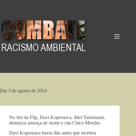
Pular
para
o
conteúdo
Dia
3 de agosto de 2014
No fim da Flip, Davi Kopenawa, líder Yanomami,
denuncia ameaça de morte e cita Chico Mendes
Davi Kopenawa havia dito antes que recebeu