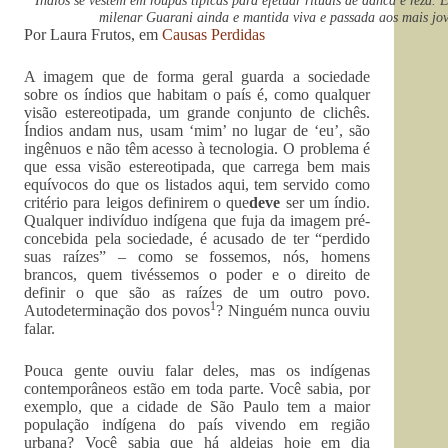
Indios se vestem em roupas tipicas para efetuar rituais de danca e reza.
milenar Guarani ainda e mantida viva e passada aos mais jove
Por Laura Frutos, em
Causas Perdidas
A imagem que de forma geral guarda a sociedade
sobre os índios que habitam o país é, como qualquer
visão estereotipada, um grande conjunto de clichês.
Índios andam nus, usam ‘mim’ no lugar de ‘eu’, são
ingênuos e não têm acesso à tecnologia. O problema é
que essa visão estereotipada, que carrega bem mais
equívocos do que os listados aqui, tem servido como
critério para leigos definirem o que
deve
ser um índio.
Qualquer indivíduo indígena que fuja da imagem pré-
concebida pela sociedade, é acusado de ter “perdido
suas raízes” – como se fossemos, nós, homens
brancos, quem tivéssemos o poder e o direito de
definir o que são as raízes de um outro povo.
1
Autodeterminação dos povos
? Ninguém nunca ouviu
falar.
Pouca gente ouviu falar deles, mas os indígenas
contemporâneos estão em toda parte. Você sabia, por
exemplo, que a cidade de São Paulo tem a maior
população indígena do país vivendo em região
urbana? Você sabia que há aldeias hoje em dia