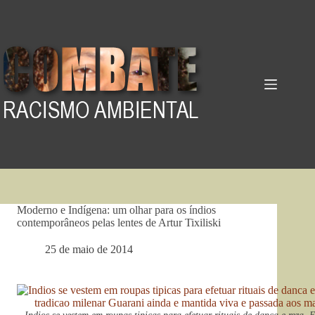
Pular
para
o
conteúdo
Moderno e Indígena: um olhar para os índios
contemporâneos pelas lentes de Artur Tixiliski
25 de maio de 2014