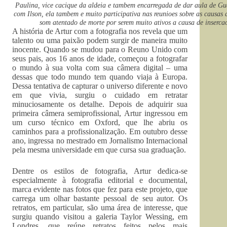
Paulina, vice cacique da aldeia e tambem encarregada de dar aula de Gua
com Ilson, ela tambem e muito participativa nas reunioes sobre as causas
som atentado de morte por serem muito ativos a causa de insercao 
A história de Artur com a fotografia nos revela que um
talento ou uma paixão podem surgir de maneira muito
inocente. Quando se mudou para o Reuno Unido com
seus pais, aos 16 anos de idade, começou a fotografar
o mundo à sua volta com sua câmera digital – uma
dessas que todo mundo tem quando viaja à Europa.
Dessa tentativa de capturar o universo diferente e novo
em que vivia, surgiu o cuidado em retratar
minuciosamente os detalhe. Depois de adquirir sua
primeira câmera semiprofissional, Artur ingressou em
um curso técnico em Oxford, que lhe abriu os
caminhos para a profissionalização. Em outubro desse
ano, ingressa no mestrado em Jornalismo Internacional
pela mesma universidade em que cursa sua graduação.
Dentre os estilos de fotografia, Artur dedica-se
especialmente à fotografia editorial e documental,
marca evidente nas fotos que fez para este projeto, que
carrega um olhar bastante pessoal de seu autor. Os
retratos, em particular, são uma área de interesse, que
surgiu quando visitou a galeria Taylor Wessing, em
Londres, que reúne retratos feitos pelos mais