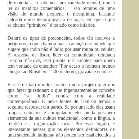
de matéria – já sabemos: por sanidade mental, nunca
ler os malditos comentários! – são retratos de uma
visão de mundo pequena e mesquinha, bastante
calcada numa hierarquização de raças, em que o que
se chama “primitivo” é tratado como inferior.
Dentre os tipos de preconceito, todos tão nocivos e
perigosos, o que chamou mais a atenção foi aquele que
sugere que índio não é índio por usar roupa ou celular.
A resposta de Ilson, líder da comunidade retratada
Tekoha Y´Hovy, está pronta e é simples para quem
tem vontade de entender: “Por acaso o homem branco
chegou ao Brasil em 1500 de terno, gravata e celular?”
Esse é de fato um dos pontos que o projeto quer nos
que fazer questionar: o que ingenuamente se concebe
como “ser índio” condiz com a realidade
contemporânea? E pelas lentes de Tixiliski temos a
seguinte resposta: em partes. Se por um lado eles usam
roupas, celulares e computador, eles ainda possuem
elementos da sua cultura tradicional, como a língua, a
religião e a organização social. Por esse ângulo, é
interessante pensar que os elementos definidores de
uma sociedade indígena não podem ser estabelecidos a