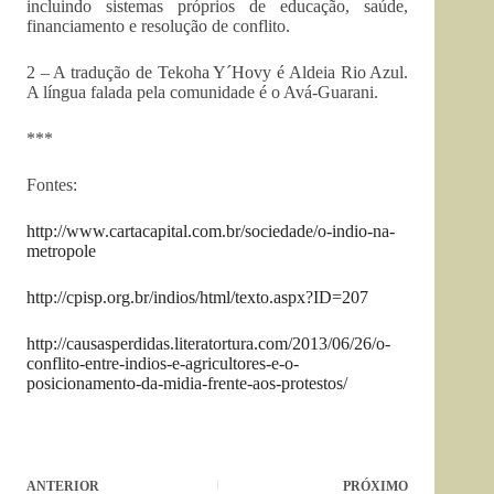
incluindo sistemas próprios de educação, saúde,
financiamento e resolução de conflito.
2 – A tradução de Tekoha Y´Hovy é Aldeia Rio Azul.
A língua falada pela comunidade é o Avá-Guarani.
***
Fontes:
http://www.cartacapital.com.br/sociedade/o-indio-na-
metropole
http://cpisp.org.br/indios/html/texto.aspx?ID=207
http://causasperdidas.literatortura.com/2013/06/26/o-
conflito-entre-indios-e-agricultores-e-o-
posicionamento-da-midia-frente-aos-protestos/
ANTERIOR
PRÓXIMO