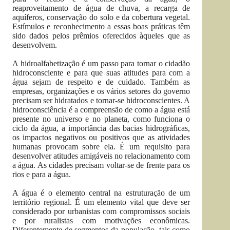
reaproveitamento de água de chuva, a recarga de
aquíferos, conservação do solo e da cobertura vegetal.
Estímulos e reconhecimento a essas boas práticas têm
sido dados pelos prêmios oferecidos àqueles que as
desenvolvem.
A hidroalfabetização é um passo para tornar o cidadão
hidroconsciente e para que suas atitudes para com a
água sejam de respeito e de cuidado. Também as
empresas, organizações e os vários setores do governo
precisam ser hidratados e tornar-se hidroconscientes. A
hidroconsciência é a compreensão de como a água está
presente no universo e no planeta, como funciona o
ciclo da água, a importância das bacias hidrográficas,
os impactos negativos ou positivos que as atividades
humanas provocam sobre ela. É um requisito para
desenvolver atitudes amigáveis no relacionamento com
a água. As cidades precisam voltar-se de frente para os
rios e para a água.
A água é o elemento central na estruturação de um
território regional. É um elemento vital que deve ser
considerado por urbanistas com compromissos sociais
e por ruralistas com motivações econômicas.
Diferentemente de segmentos da população, tais como