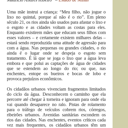
Uma mãe instrui a criança: “Meu filho, não jogue o
lixo no quintal, porque aí não é o rio”. Em pleno
século 21, os rios ainda são usados para afastar o lixo e
o esgoto e as cidades voltam as costas para eles.
Enquanto existirem mães que educam seus filhos com
esses valores – e certamente existem milhares delas –
estará sendo reproduzida uma atitude de agressão para
com a água. Nas pequenas ou grandes cidades, o rio
ainda é o lugar onde se despeja o esgoto sem
tratamento. É lá que se joga o lixo que a água leva
embora e que polui as captações de água de cidades
que se estendem ao longo do rio; ou que, nas
enchentes, entope os bueiros e bocas de lobo e
provoca prejuízos econômicos.
Os cidadãos urbanos vivenciam fragmentos limitados
do ciclo da água. Desconhecem o caminho que ela
percorre até chegar à torneira e ignoram para onde ela
vai quando desaparece no ralo. Pistas de rolamento
para o tráfego de veículos cobrem rios, córregos,
ribeirões urbanos. Avenidas sanitárias escondem os
rios das cidades. Nas enchentes, eventos críticos cada
vez mais frequentes, os cidadãos urbanos têm um