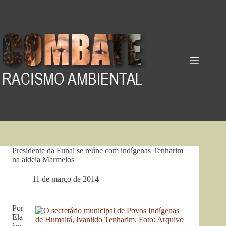
Pular
para
o
conteúdo
Presidente da Funai se reúne com indígenas Tenharim
na aldeia Marmelos
11 de março de 2014
Por
Ela