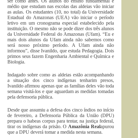
ser como antes. Os alunos do ensino fundamental e
médio que estudam nas escolas das aldeias vão iniciar
as aulas. Os estudantes (10, no total) da Universidade
Estadual do Amazonas (UEA) vão iniciar o período
letivo em um cronograma especial estabelecido pela
instituição. O mesmo não se pode dizer dos três alunos
da Universidade Federal do Amazonas (Ufam). “Eu e
mais dois alunos da Ufam ainda não sabemos como
será nosso próximo período. A Ufam ainda não
informou”, disse Ivanildo, que estuda Pedagogia. Dois
primos seus fazem Engenharia Ambiental e Química e
Biologia.
Indagado sobre como as aldeias estão acompanhando
a situação dos cinco indígenas tenharim presos,
Ivanildo afirmou apenas que as famílias deles vão toda
semana visitá-los e que aguardam as medidas tomadas
pela defensoria pública.
Desde que assumiu a defesa dos cinco índios no início
de fevereiro, a Defensoria Pública da União (DPU)
prepara o habeas corpus para tentar, na justiça federal,
tirar os indígenas da prisão. O
Amazônia Real
apurou
que a DPU deverá tomar a medida nesta semana.