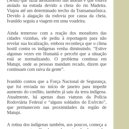
(Sesai) que fazia atendimento nas aldeias e que estava
atolado na estrada devido a cheia do rio Madeira.
Viajou até um determinado trecho da Transamazônica.
Devido à alagação da rodovia por causa da cheia,
Ivanildo seguiu a viagem em uma voadeira.
Ainda temeroso com a reação dos moradores das
cidades vizinhas, ele pediu à reportagem para não
revelar sua localização, embora reconheça que o clima
hostil contra os indígenas venha diminuindo. “Estive
algumas vezes em Humaitá e percebi que a situação
está se normalizando. O problema continua em
Matupi, onde as pessoas mandam recado, dizem que
continuam com raiva da gente”.
Ivanildo contou que a Força Nacional de Segurança,
que foi enviada no início de janeiro para impedir
aumento do conflito, também já saiu da terra indígena.
Atualmente, há apenas duas viaturas da Polícia
Rodoviária Federal e “alguns soldados do Exército”,
que permanecem nas proximidades da região de
Matupi.
A rotina dos indígenas também, aos poucos, começa a