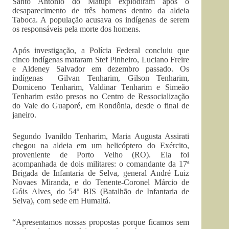
Santo Antônio do Matupi explodiram após o
desaparecimento de três homens dentro da aldeia
Taboca. A população acusava os indígenas de serem
os responsáveis pela morte dos homens.
Após investigação, a Polícia Federal concluiu que
cinco indígenas mataram Stef Pinheiro, Luciano Freire
e Aldeney Salvador em dezembro passado. Os
indígenas Gilvan Tenharim, Gilson Tenharim,
Domiceno Tenharim, Valdinar Tenharim e Simeão
Tenharim estão presos no Centro de Ressocialização
do Vale do Guaporé, em Rondônia, desde o final de
janeiro.
Segundo Ivanildo Tenharim, Maria Augusta Assirati
chegou na aldeia em um helicóptero do Exército,
proveniente de Porto Velho (RO). Ela foi
acompanhada de dois militares: o comandante da 17ª
Brigada de Infantaria de Selva, general André Luiz
Novaes Miranda, e do Tenente-Coronel Márcio de
Góis Alves
,
do 54º BIS (Batalhão de Infantaria de
Selva), com sede em Humaitá.
“Apresentamos nossas propostas porque ficamos sem