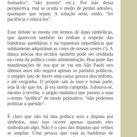
formados”, “são jovens” etc.). Por trás dessa
perspectiva, mal se oculta o medo de perder adesões,
quaisquer que sejam. A solução seria, então, “ter
paciência e educá-los”.
Esse debate se monta em termos de lutas simbólicas,
que aparecem também no embate a respeito das
bandeiras partidárias e na espantosa importância que
subitamente adquiriram as cores de nossas vestes (!). A
dança inócua dos tecidos também pode ser creditada
na conta da política como administração. Boa parte das
manifestações de rua que se viu em São Paulo nos
últimos anos não negava apenas os partidos políticos,
o simples fato de haver uma causa gerava desconforto,
e até vergonha. O próprio sair às ruas e tomar parte,
seja lá do que for, já era tarefa cumprida. Adotava-se,
mesmo à revelia, o jargão midiático que passou a usar
o termo “política” de modo pejorativo: “não podemos
politizar a questão”.
É claro que não há luta política sem a disputa por
símbolos, mas isso ocorre apenas quando eles
simbolizam algo. Não é o caso das disputas que vemos
se ampliar. Uma pessoa que vaia as bandeiras de