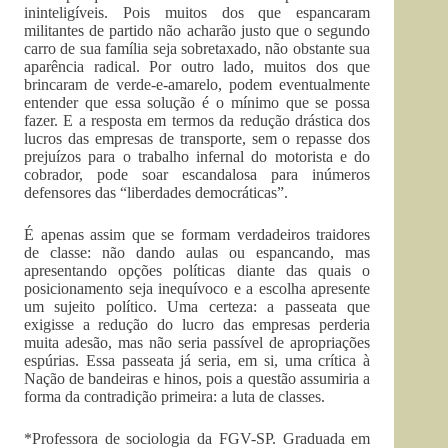
ininteligíveis. Pois muitos dos que espancaram
militantes de partido não acharão justo que o segundo
carro de sua família seja sobretaxado, não obstante sua
aparência radical. Por outro lado, muitos dos que
brincaram de verde-e-amarelo, podem eventualmente
entender que essa solução é o mínimo que se possa
fazer. E a resposta em termos da redução drástica dos
lucros das empresas de transporte, sem o repasse dos
prejuízos para o trabalho infernal do motorista e do
cobrador, pode soar escandalosa para inúmeros
defensores das “liberdades democráticas”.
É apenas assim que se formam verdadeiros traidores
de classe: não dando aulas ou espancando, mas
apresentando opções políticas diante das quais o
posicionamento seja inequívoco e a escolha apresente
um sujeito político. Uma certeza: a passeata que
exigisse a redução do lucro das empresas perderia
muita adesão, mas não seria passível de apropriações
espúrias. Essa passeata já seria, em si, uma crítica à
Nação de bandeiras e hinos, pois a questão assumiria a
forma da contradição primeira: a luta de classes.
*Professora de sociologia da FGV-SP. Graduada em