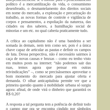
político é a mercantilização da vida, o consumismo
desenfreado, o desmantelamento dos direitos sociais
em nome do mercado, a exploração e precarização do
trabalho, as novas formas de controle e vigilância de
corpos e pensamentos, a espoliação da natureza, das
cidades ou dos saberes, a humilhação social de
minorias e um etc. no qual caberia praticamente tudo.
A crítica ao capitalismo não é uma bandeira a ser
somada às demais, nem tem como ser, pois é a única
chave capaz de articular as pautas e definir os campos
de luta. Dessa perspectiva, não é necessário sairmos à
caça de novas causas e bruxas – como eu tenho visto
em muitos posts na internet: “não podemos sair das
ruas, temos agora que pensar em outras
reivindicações” –, como se precisássemos aproveitar o
bom momento do mercado para ajustar oferta e
demanda. O olhar anticapitalista permite ver que a
primeira questão quanto à mobilidade urbana só surgiu
agora: afinal, de onde virá o dinheiro que garantirá os
R$ 0,20?
A resposta a tal pergunta tem a potência de definir todo
o campo que ora se encontra cindido por símbolos