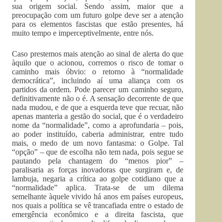
sua origem social. Sendo assim, maior que a
preocupação com um futuro golpe deve ser a atenção
para os elementos fascistas que estão presentes, há
muito tempo e imperceptivelmente, entre nós.
Caso prestemos mais atenção ao sinal de alerta do que
àquilo que o acionou, corremos o risco de tomar o
caminho mais óbvio: o retorno à “normalidade
democrática”, incluindo aí uma aliança com os
partidos da ordem. Pode parecer um caminho seguro,
definitivamente não o é. A sensação decorrente de que
nada mudou, e de que a esquerda teve que recuar, não
apenas manteria a gestão do social, que é o verdadeiro
nome da “normalidade”, como a aprofundaria – pois,
ao poder instituído, caberia administrar, entre tudo
mais, o medo de um novo fantasma: o Golpe. Tal
“opção” – que de escolha não tem nada, pois segue se
pautando pela chantagem do “menos pior” –
paralisaria as forças inovadoras que surgiram e, de
lambuja, negaria a crítica ao golpe cotidiano que a
“normalidade” aplica. Trata-se de um dilema
semelhante àquele vivido há anos em países europeus,
nos quais a política se vê trancafiada entre o estado de
emergência econômico e a direita fascista, que