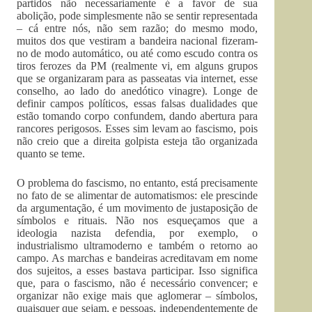
partidos não necessariamente é a favor de sua
abolição, pode simplesmente não se sentir representada
– cá entre nós, não sem razão; do mesmo modo,
muitos dos que vestiram a bandeira nacional fizeram-
no de modo automático, ou até como escudo contra os
tiros ferozes da PM (realmente vi, em alguns grupos
que se organizaram para as passeatas via internet, esse
conselho, ao lado do anedótico vinagre). Longe de
definir campos políticos, essas falsas dualidades que
estão tomando corpo confundem, dando abertura para
rancores perigosos. Esses sim levam ao fascismo, pois
não creio que a direita golpista esteja tão organizada
quanto se teme.
O problema do fascismo, no entanto, está precisamente
no fato de se alimentar de automatismos: ele prescinde
da argumentação, é um movimento de justaposição de
símbolos e rituais. Não nos esqueçamos que a
ideologia nazista defendia, por exemplo, o
industrialismo ultramoderno e também o retorno ao
campo. As marchas e bandeiras acreditavam em nome
dos sujeitos, a esses bastava participar. Isso significa
que, para o fascismo, não é necessário convencer; e
organizar não exige mais que aglomerar – símbolos,
quaisquer que sejam, e pessoas, independentemente de