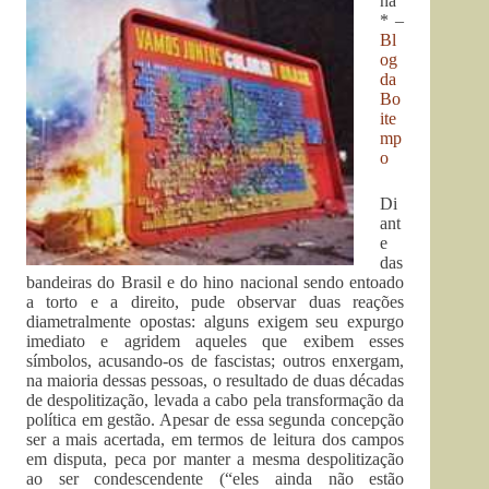
na
* –
Bl
og
da
Bo
ite
mp
o
Di
ant
e
das
bandeiras do Brasil e do hino nacional sendo entoado
a torto e a direito, pude observar duas reações
diametralmente opostas: alguns exigem seu expurgo
imediato e agridem aqueles que exibem esses
símbolos, acusando-os de fascistas; outros enxergam,
na maioria dessas pessoas, o resultado de duas décadas
de despolitização, levada a cabo pela transformação da
política em gestão. Apesar de essa segunda concepção
ser a mais acertada, em termos de leitura dos campos
em disputa, peca por manter a mesma despolitização
ao ser condescendente (“eles ainda não estão