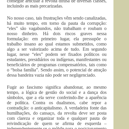
consegue articular a revolta difusa de diversas classes,
incluindo as mais precarizadas.
No nosso caso, tais frustrações vêm sendo canalizadas,
há muito tempo, em torno da pauta da corrupção:
“eles” são vagabundos, não trabalham e roubam o
nosso dinheiro. Há dois riscos graves nessa
formulação: em primeiro lugar, ela pressupõe o
trabalho insano ao qual estamos submetidos, como
algo a ser valorizado acima de tudo. Em segundo
lugar, nesse “eles” podem ser fixados políticos ou
estudantes, presidiários ou indígenas, manifestantes ou
beneficiários de programas compensatórios, tais como
o “bolsa família”. Sendo assim, o potencial de atração
dessa bandeira vazia não pode ser negligenciado.
Fugir ao fascismo significa abandonar, ao mesmo
tempo, a lógica de gestão do social e a dança dos
símbolos, que a ela serve conferindo-lhe a aparência
de política. Contra os dualismos, cabe repor a
contradição: o anticapitalismo. A verdadeira fonte das
humilhações, do cansaço, da revolta deve ser posta
com clareza e organizar toda e qualquer pauta de
reivindicação de quem se afirma de esquerda –
independentemente se o móbile para o posicionamento