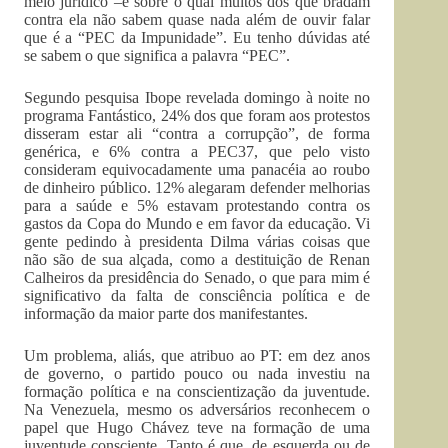
meio jurídico –e sobre o qual muitos dos que bradam
contra ela não sabem quase nada além de ouvir falar
que é a “PEC da Impunidade”. Eu tenho dúvidas até
se sabem o que significa a palavra “PEC”.
Segundo pesquisa Ibope revelada domingo à noite no
programa Fantástico, 24% dos que foram aos protestos
disseram estar ali “contra a corrupção”, de forma
genérica, e 6% contra a PEC37, que pelo visto
consideram equivocadamente uma panacéia ao roubo
de dinheiro público. 12% alegaram defender melhorias
para a saúde e 5% estavam protestando contra os
gastos da Copa do Mundo e em favor da educação. Vi
gente pedindo à presidenta Dilma várias coisas que
não são de sua alçada, como a destituição de Renan
Calheiros da presidência do Senado, o que para mim é
significativo da falta de consciência política e de
informação da maior parte dos manifestantes.
Um problema, aliás, que atribuo ao PT: em dez anos
de governo, o partido pouco ou nada investiu na
formação política e na conscientização da juventude.
Na Venezuela, mesmo os adversários reconhecem o
papel que Hugo Chávez teve na formação de uma
juventude consciente. Tanto é que, de esquerda ou de