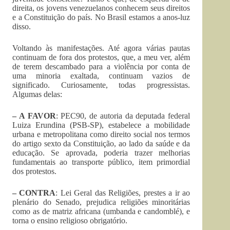
direita, os jovens venezuelanos conhecem seus direitos
e a Constituição do país. No Brasil estamos a anos-luz
disso.
Voltando às manifestações. Até agora várias pautas
continuam de fora dos protestos, que, a meu ver, além
de terem descambado para a violência por conta de
uma minoria exaltada, continuam vazios de
significado. Curiosamente, todas progressistas.
Algumas delas:
– A FAVOR
: PEC90, de autoria da deputada federal
Luiza Erundina (PSB-SP), estabelece a mobilidade
urbana e metropolitana como direito social nos termos
do artigo sexto da Constituição, ao lado da saúde e da
educação. Se aprovada, poderia trazer melhorias
fundamentais ao transporte público, item primordial
dos protestos.
– CONTRA
: Lei Geral das Religiões, prestes a ir ao
plenário do Senado, prejudica religiões minoritárias
como as de matriz africana (umbanda e candomblé), e
torna o ensino religioso obrigatório.