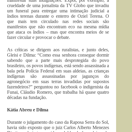
manifestar suas indignações. Expor, por exemplo, a
crueldade de uma jornalista da TV Globo que invadiu
um funeral para entregar uma intimação judicial a
índios terenas durante o enterro de Oziel Terena. O
que mais tem circulado nas redes sociais são
manifestos que não encontram eco na mesma mídia
que ataca os índios – mas que encontra meios de se
fazer circular e provocar o debate.
As críticas se dirigem aos ruralistas, e junto deles,
Gleisi e Dilma: “Como essa senhora consegue dormir
sabendo que a parte mais desprotegida do povo
brasileiro, os povos indígenas, está sendo assassinada a
bala pela Polícia Federal em suas aldeias, as crianças
indígenas são assassinadas por jagunços do
agronegócio em suas terras invadidas por supostos
fazendeiros?” perguntou no facebook o indigenista da
Funai, Cláudio Romero, que trabalha há quase quatro
décadas na fundação.
Kátia Abreu e Dilma
Durante o julgamento do caso da Raposa Serra do Sol,
havia sido exposto que o juiz Carlos Alberto Menezes