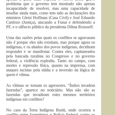
problema que o governo tem mostrado não apenas
incapacidade de resolver, mas uma capacidade de
insuflar ainda mais, como tem sido as declarações dos
ministros Gleisi Hoffman (Casa Civil) e José Eduardo
Cardozo (Justiça), atacando a Funai e defendendo a
PF, e o silêncio público da presidenta Dilma Rousseff.
Uma das razões pelas quais os conflitos se agravaram
não é porque eles não existiam, mas porque agora os
indígenas, e os aliados dos povos indígenas, decidiram
responder e se manifestar. Contra eles, capitaneados
pela bancada ruralista no Congresso e no governo
federal, a violência explodiu. Tanto no campo, com
mortes e repressão física, quanto na imprensa, com
ataques racistas pela mídia e a inversão da lógica de
quem é vítima.
As vítimas se tornam os agressores. “Índios invadem
fazendas”, aparece no noticiário. Mas não são as
fazendas que invadiram estes mesmos territórios
indígenas em conflitos?
No caso da Terra Indígena Buriti, onde ocorreu o
conflito entre fazendeiros e Polícia Federal contra os