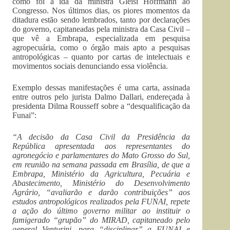
como foi a ida da ministra Gleisi Hoffmann ao
Congresso. Nos últimos dias, os piores momentos da
ditadura estão sendo lembrados, tanto por declarações
do governo, capitaneadas pela ministra da Casa Civil –
que vê a Embrapa, especializada em pesquisa
agropecuária, como o órgão mais apto a pesquisas
antropológicas – quanto por cartas de intelectuais e
movimentos sociais denunciando essa violência.
Exemplo dessas manifestações é uma carta, assinada
entre outros pelo jurista Dalmo Dallari, endereçada à
presidenta Dilma Rousseff sobre a “desqualificação da
Funai”:
“A decisão da Casa Civil da Presidência da
República apresentada aos representantes do
agronegócio e parlamentares do Mato Grosso do Sul,
em reunião na semana passada em Brasília, de que a
Embrapa, Ministério da Agricultura, Pecuária e
Abastecimento, Ministério do Desenvolvimento
Agrário, “avaliarão e darão contribuições” aos
estudos antropológicos realizados pela FUNAI, repete
a ação do último governo militar ao instituir o
famigerado “grupão” do MIRAD, capitaneado pelo
general Venturini, para “disciplinar” a FUNAI e