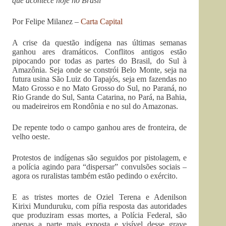
que acontece hoje no Brasil
Por Felipe Milanez –
Carta Capital
A crise da questão indígena nas últimas semanas
ganhou ares dramáticos. Conflitos antigos estão
pipocando por todas as partes do Brasil, do Sul à
Amazônia. Seja onde se constrói Belo Monte, seja na
futura usina São Luiz do Tapajós, seja em fazendas no
Mato Grosso e no Mato Grosso do Sul, no Paraná, no
Rio Grande do Sul, Santa Catarina, no Pará, na Bahia,
ou madeireiros em Rondônia e no sul do Amazonas.
De repente todo o campo ganhou ares de fronteira, de
velho oeste.
Protestos de indígenas são seguidos por pistolagem, e
a polícia agindo para “dispersar” convulsões sociais –
agora os ruralistas também estão pedindo o exército.
E as tristes mortes de Oziel Terena e Adenilson
Kirixi Munduruku, com pífia resposta das autoridades
que produziram essas mortes, a Polícia Federal, são
apenas a parte mais exposta e visível desse grave