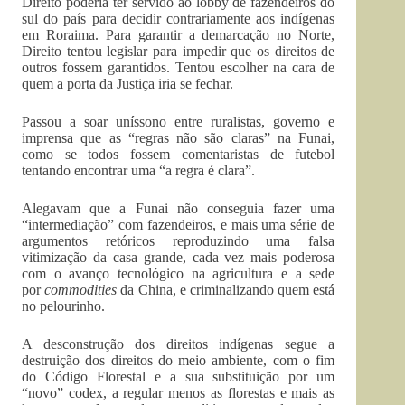
Direito poderia ter servido ao lobby de fazendeiros do
sul do país para decidir contrariamente aos indígenas
em Roraima. Para garantir a demarcação no Norte,
Direito tentou legislar para impedir que os direitos de
outros fossem garantidos. Tentou escolher na cara de
quem a porta da Justiça iria se fechar.
Passou a soar uníssono entre ruralistas, governo e
imprensa que as “regras não são claras” na Funai,
como se todos fossem comentaristas de futebol
tentando encontrar uma “a regra é clara”.
Alegavam que a Funai não conseguia fazer uma
“intermediação” com fazendeiros, e mais uma série de
argumentos retóricos reproduzindo uma falsa
vitimização da casa grande, cada vez mais poderosa
com o avanço tecnológico na agricultura e a sede
por
commodities
da China, e criminalizando quem está
no pelourinho.
A desconstrução dos direitos indígenas segue a
destruição dos direitos do meio ambiente, com o fim
do Código Florestal e a sua substituição por um
“novo” codex, a regular menos as florestas e mais as