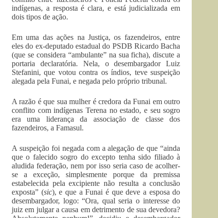
indígenas, a resposta é clara, e está judicializada em
dois tipos de ação.
Em uma das ações na Justiça, os fazendeiros, entre
eles do ex-deputado estadual do PSDB Ricardo Bacha
(que se considera “ambulante” na sua ficha), discute a
portaria declaratória. Nela, o desembargador Luiz
Stefanini, que votou contra os índios, teve suspeição
alegada pela Funai, e negada pelo próprio tribunal.
A razão é que sua mulher é credora da Funai em outro
conflito com indígenas Terena no estado, e seu sogro
era uma liderança da associação de classe dos
fazendeiros, a Famasul.
A suspeição foi negada com a alegação de que “ainda
que o falecido sogro do excepto tenha sido filiado à
aludida federação, nem por isso seria caso de acolher-
se a exceção, simplesmente porque da premissa
estabelecida pela excipiente não resulta a conclusão
exposta” (
sic
), e que a Funai é que deve a esposa do
desembargador, logo: “Ora, qual seria o interesse do
juiz em julgar a causa em detrimento de sua devedora?