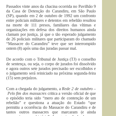
Passados vinte anos da chacina ocorrida no Pavilhão 9
da Casa de Detenção do Carandiru, em São Paulo
(SP), quando em 2 de outubro de 1992 um confronto
entre policiais militares e detentos em rebelião resultou
na morte de 111 presos, familiares das vítimas e
organizações em defesa dos direitos humanos ainda
clamam por justiça, já que o tão esperado julgamento
de 26 policiais militares que participaram do chamado
“Massacre do Carandiru” teve que ser interrompido
ontem (8) após uma das juradas passar mal.
De acordo com o Tribunal de Justiça (TJ) o conselho
de sentença, ou seja, o corpo de jurados foi dissolvido
e agora outros sete jurados precisarão ser escolhidos e
o julgamento será reiniciado na próxima segunda-feira
(15) sem prejuízos.
Com a chegada do julgamento, a
Rede 2 de outubro –
Pelo fim dos massacres
critica a versão oficial de que
o episódio teria sido “mero ato de contenção de um
rebelião” e questiona a atuação do Estado “que
permitiu a ocorrência do Massacre do Carandiru e de
tantos outros massacres que marcaram (e ainda