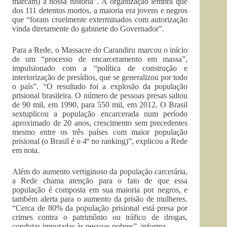
marcam) a nossa história”. A organização lembra que
dos 111 detentos mortos, a maioria era jovens e negros
que “foram cruelmente exterminados com autorização
vinda diretamente do gabinete do Governador”.
Para a Rede, o Massacre do Carandiru marcou o início
de um “processo de encarceramento em massa”,
impulsionado com a “política de construção e
interiorização de presídios, que se generalizou por todo
o país”. “O resultado foi a explosão da população
prisional brasileira. O número de pessoas presas saltou
de 90 mil, em 1990, para 550 mil, em 2012. O Brasil
sextuplicou a população encarcerada num período
aproximado de 20 anos, crescimento sem precedentes
mesmo entre os três países com maior população
prisional (o Brasil é o 4º no ranking)”, explicou a Rede
em nota.
Além do aumento vertiginoso da população carcerária,
a Rede chama atenção para o fato de que essa
população é composta em sua maioria por negros, e
também alerta para o aumento da prisão de mulheres.
“Cerca de 80% da população prisional está presa por
crimes contra o patrimônio ou tráfico de drogas,
condutas imputadas às pessoas pobres”, informa.