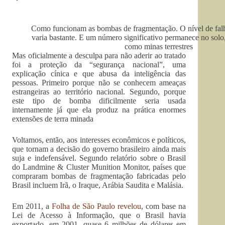
Como funcionam as bombas de fragmentação. O nível de fal
varia bastante. E um número significativo permanece no solo,
como minas terrestres
Mas oficialmente a desculpa para não aderir ao tratado
foi a proteção da “segurança nacional”, uma
explicação cínica e que abusa da inteligência das
pessoas. Primeiro porque não se conhecem ameaças
estrangeiras ao território nacional. Segundo, porque
este tipo de bomba dificilmente seria usada
internamente já que ela produz na prática enormes
extensões de terra minada
Voltamos, então, aos interesses econômicos e políticos,
que tornam a decisão do governo brasileiro ainda mais
suja e indefensável. Segundo relatório sobre o Brasil
do Landmine & Cluster Munition Monitor, países que
compraram bombas de fragmentação fabricadas pelo
Brasil incluem Irã, o Iraque, Arábia Saudita e Malásia.
Em 2011, a
Folha de São Paulo revelou
, com base na
Lei de Acesso à Informação, que o Brasil havia
exportado, em 2001, quase 6 milhões de dólares em