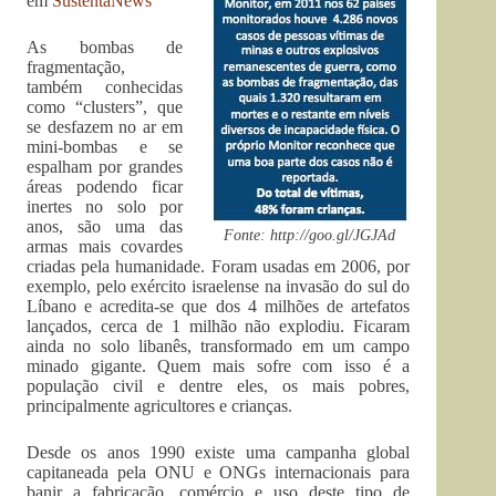
em
SustentaNews
As bombas de
fragmentação,
também conhecidas
como “clusters”, que
se desfazem no ar em
mini-bombas e se
espalham por grandes
áreas podendo ficar
inertes no solo por
anos, são uma das
Fonte: http://goo.gl/JGJAd
armas mais covardes
criadas pela humanidade. Foram usadas em 2006, por
exemplo, pelo exército israelense na invasão do sul do
Líbano e acredita-se que dos 4 milhões de artefatos
lançados, cerca de 1 milhão não explodiu. Ficaram
ainda no solo libanês, transformado em um campo
minado gigante. Quem mais sofre com isso é a
população civil e dentre eles, os mais pobres,
principalmente agricultores e crianças.
Desde os anos 1990 existe uma campanha global
capitaneada pela ONU e ONGs internacionais para
banir a fabricação, comércio e uso deste tipo de