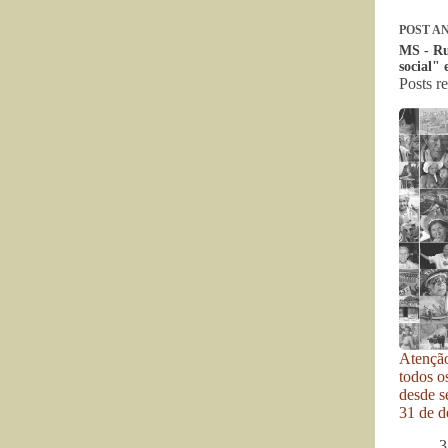
POST
AN
MS - Ru
social" 
Posts r
Atenção
todos o
desde se
31 de d
3