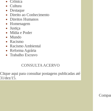
Crônica
Cultura
Destaque
Direito ao Conhecimento
Direitos Humanos
Homenagem
Justiça
Mídia e Poder
Mundo
Racismo
Racismo Ambiental
Reforma Agrária
Trabalho Escravo
CONSULTA ACERVO
Clique aqui para consultar postagens publicadas até
31/dez/15
.
Compar