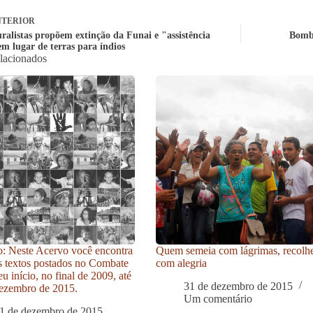
TERIOR
ralistas propõem extinção da Funai e "assistência
Bomba
em lugar de terras para índios
elacionados
: Neste Acervo você encontra
Quem semeia com lágrimas, recolh
s textos postados no Combate
com alegria
u início, no final de 2009, até
31 de dezembro de 2015
ezembro de 2015.
Um comentário
1 de dezembro de 2015