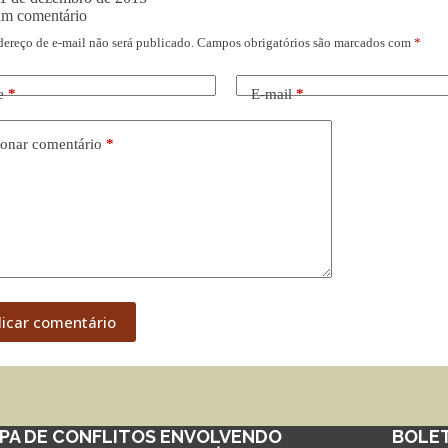
um comentário
dereço de e-mail não será publicado.
Campos obrigatórios são marcados com
*
e
*
E-mail
*
onar comentário
*
licar comentário
PA DE CONFLITOS ENVOLVENDO
BOLE