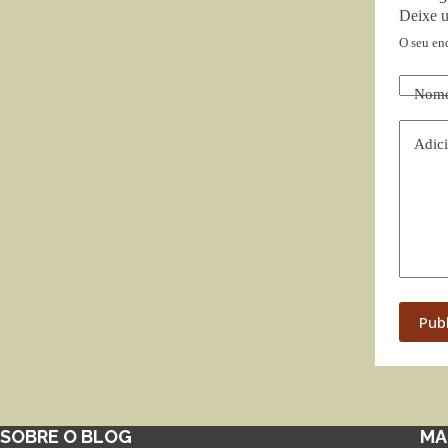
Deixe 
O seu en
Nom
Adici
Pub
SOBRE O BLOG
MA