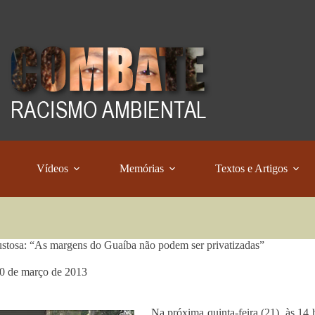
Vídeos
Memórias
Textos e Artigos
stosa: “As margens do Guaíba não podem ser privatizadas”
0 de março de 2013
Na próxima quinta-feira (21), às 14 