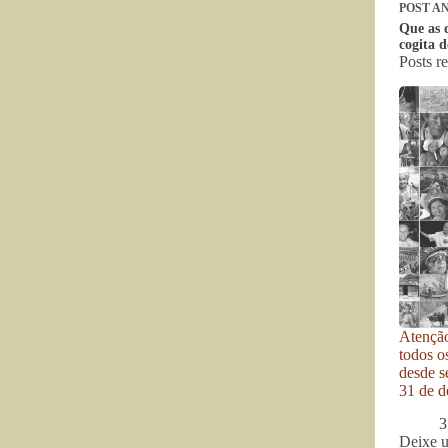
POST
AN
Que as 
cogita d
Posts r
Atenção
todos o
desde se
31 de d
3
Deixe 