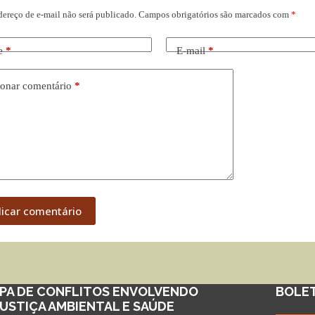
dereço de e-mail não será publicado.
Campos obrigatórios são marcados com
*
e
*
E-mail
*
onar comentário
*
licar comentário
PA DE CONFLITOS ENVOLVENDO
BOLE
JUSTIÇA AMBIENTAL E SAÚDE