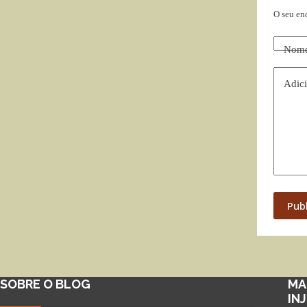
O seu en
Nom
Adici
Pub
SOBRE O BLOG
MA
IN