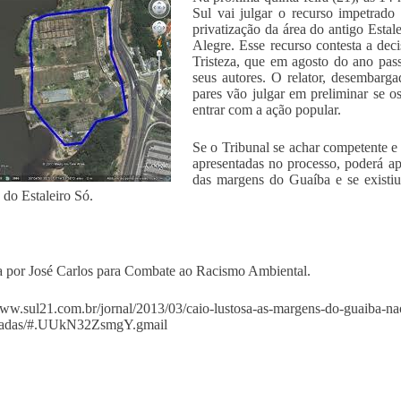
Sul vai julgar o recurso impetrado
privatização da área do antigo Esta
Alegre. Esse recurso contesta a de
Tristeza, que em agosto do ano pass
seus autores. O relator, desembarg
pares vão julgar em preliminar se os
entrar com a ação popular.
Se o Tribunal se achar competente e
apresentadas no processo, poderá ap
das margens do Guaíba e se existi
 do Estaleiro Só.
 por José Carlos para Combate ao Racismo Ambiental.
www.sul21.com.br/jornal/2013/03/caio-lustosa-as-margens-do-guaiba-n
izadas/#.UUkN32ZsmgY.gmail