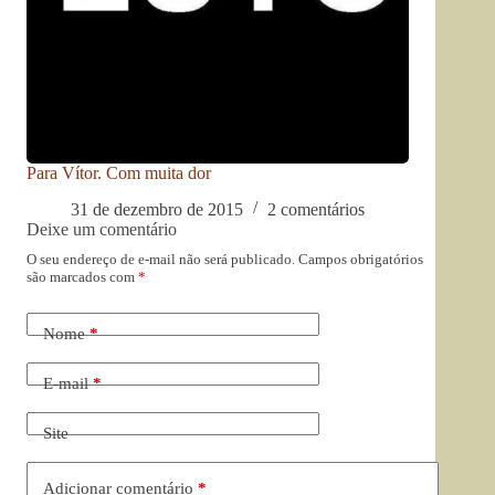
Para Vítor. Com muita dor
31 de dezembro de 2015
2 comentários
Deixe um comentário
O seu endereço de e-mail não será publicado.
Campos obrigatórios
são marcados com
*
Nome
*
E-mail
*
Site
Adicionar comentário
*