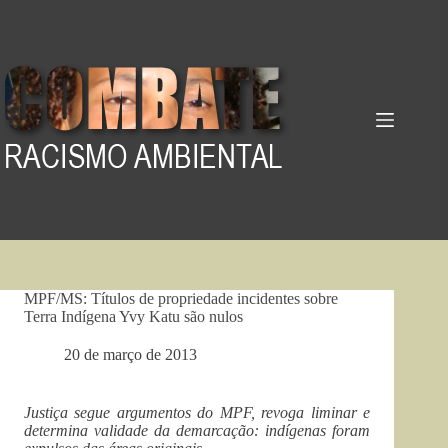
Pular
para
o
conteúdo
MPF/MS: Títulos de propriedade incidentes sobre
Terra Indígena Yvy Katu são nulos
20 de março de 2013
Justiça segue argumentos do MPF, revoga liminar e
determina validade da demarcação: indígenas foram