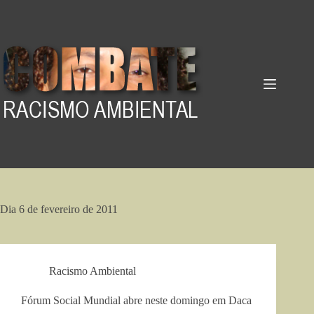
Pular
para
o
conteúdo
Dia
6 de fevereiro de 2011
Racismo Ambiental
Fórum Social Mundial abre neste domingo em Daca