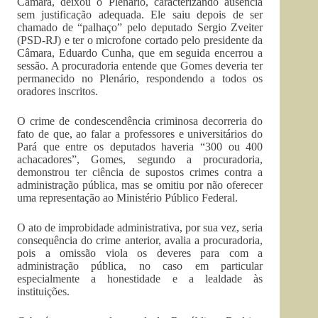
Câmara, deixou o Plenário, caracterizando ausência
sem justificação adequada. Ele saiu depois de ser
chamado de “palhaço” pelo deputado Sergio Zveiter
(PSD-RJ) e ter o microfone cortado pelo presidente da
Câmara, Eduardo Cunha, que em seguida encerrou a
sessão. A procuradoria entende que Gomes deveria ter
permanecido no Plenário, respondendo a todos os
oradores inscritos.
O crime de condescendência criminosa decorreria do
fato de que, ao falar a professores e universitários do
Pará que entre os deputados haveria “300 ou 400
achacadores”, Gomes, segundo a procuradoria,
demonstrou ter ciência de supostos crimes contra a
administração pública, mas se omitiu por não oferecer
uma representação ao Ministério Público Federal.
O ato de improbidade administrativa, por sua vez, seria
consequência do crime anterior, avalia a procuradoria,
pois a omissão viola os deveres para com a
administração pública, no caso em particular
especialmente a honestidade e a lealdade às
instituições.