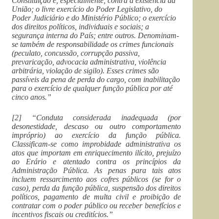
Constituição e, especialmente, contra a existência da
União; o livre exercício do Poder Legislativo, do
Poder Judiciário e do Ministério Público; o exercício
dos direitos políticos, individuais e sociais; a
segurança interna do País; entre outros. Denominam-
se também de responsabilidade os crimes funcionais
(peculato, concussão, corrupção passiva,
prevaricação, advocacia administrativa, violência
arbitrária, violação de sigilo). Esses crimes são
passíveis da pena de perda do cargo, com inabilitação
para o exercício de qualquer função pública por até
cinco anos.”
[2] “Conduta considerada inadequada (por
desonestidade, descaso ou outro comportamento
impróprio) ao exercício da função pública.
Classificam-se como improbidade administrativa os
atos que importam em enriquecimento ilícito, prejuízo
ao Erário e atentado contra os princípios da
Administração Pública. As penas para tais atos
incluem ressarcimento aos cofres públicos (se for o
caso), perda da função pública, suspensão dos direitos
políticos, pagamento de multa civil e proibição de
contratar com o poder público ou receber benefícios e
incentivos fiscais ou creditícios.”