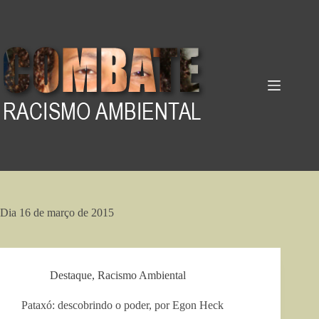
Pular
para
o
conteúdo
Dia
16 de março de 2015
Destaque
,
Racismo Ambiental
Pataxó: descobrindo o poder, por Egon Heck