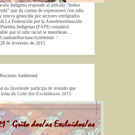
ción Indígena responde al artículo “Indios
erda” que da cuenta de expresiones con odio
 y rencor genocida por sectores retrógrados
ndi La Federación por la Autodeterminación
 Pueblos Indígenas (FAPI) consideró
rable que el odio racial se manifieste…
CombateRacismoAmbiental
28 de fevereiro de 2015
Racismo Ambiental
al da Juventude participa de reunião que
 lema do Grito dos Excluídos/as 2015