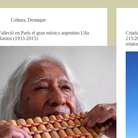
Cultura
,
Destaque
Falleció en París el gran músico argentino Uña
Criad
Ramos (1933-2015)
215/2
relato