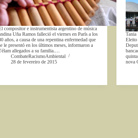
El compositor e instrumentista argentino de música
andina Uña Ramos falleció el viernes en París a los
Tania
80 años, a causa de una repentina enfermedad que
Eleito
se le presentó en los últimos meses, informaron a
Deputa
Télam allegados a su familia.…
banca
CombateRacismoAmbiental
quinta
28 de fevereiro de 2015
nova 