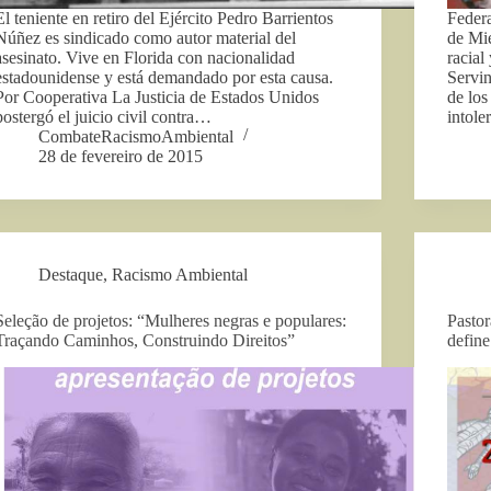
El teniente en retiro del Ejército Pedro Barrientos
Federa
Núñez es sindicado como autor material del
de Mi
asesinato. Vive en Florida con nacionalidad
racial
estadounidense y está demandado por esta causa.
Servi
Por Cooperativa La Justicia de Estados Unidos
de los
postergó el juicio civil contra…
intole
CombateRacismoAmbiental
28 de fevereiro de 2015
Destaque
,
Racismo Ambiental
Seleção de projetos: “Mulheres negras e populares:
Pastor
Traçando Caminhos, Construindo Direitos”
define