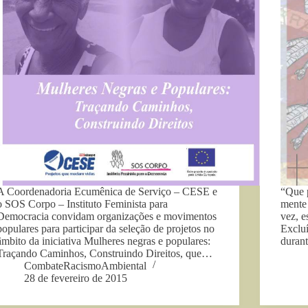
A Coordenadoria Ecumênica de Serviço – CESE e
“Que p
o SOS Corpo – Instituto Feminista para
mente
Democracia convidam organizações e movimentos
vez, e
populares para participar da seleção de projetos no
Excluí
âmbito da iniciativa Mulheres negras e populares:
duran
Traçando Caminhos, Construindo Direitos, que…
CombateRacismoAmbiental
28 de fevereiro de 2015