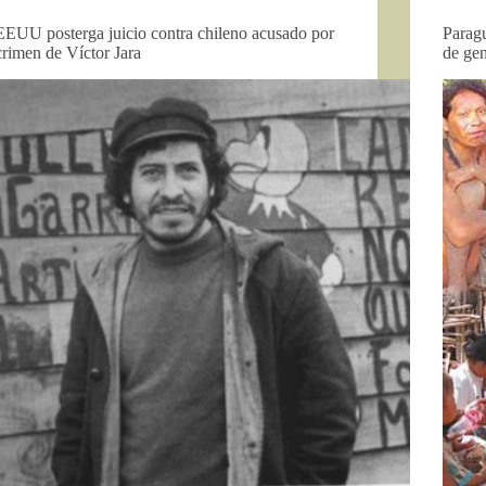
EEUU posterga juicio contra chileno acusado por
Paragu
crimen de Víctor Jara
de ge