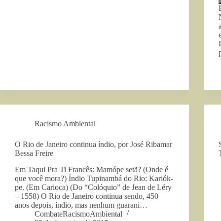
Racismo Ambiental
O Rio de Janeiro continua índio, por José Ribamar
Bessa Freire
Em Taqui Pra Ti Francês: Mamópe setã? (Onde é
que você mora?) Índio Tupinambá do Rio: Kariók-
pe. (Em Carioca) (Do “Colóquio” de Jean de Léry
– 1558) O Rio de Janeiro continua sendo, 450
anos depois, índio, mas nenhum guarani…
CombateRacismoAmbiental