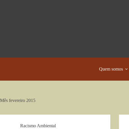
Pular
para
o
conteúdo
Quem somos
Mês
fevereiro 2015
Racismo Ambiental