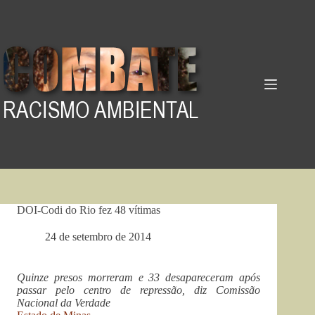
Pular
para
o
conteúdo
DOI-Codi do Rio fez 48 vítimas
24 de setembro de 2014
Quinze presos morreram e 33 desapareceram após
passar pelo centro de repressão, diz Comissão
Nacional da Verdade