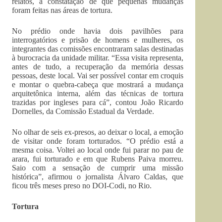
relatos, a constatação de que pequenas mudanças
foram feitas nas áreas de tortura.
No prédio onde havia dois pavilhões para
interrogatórios e prisão de homens e mulheres, os
integrantes das comissões encontraram salas destinadas
à burocracia da unidade militar. “Essa visita representa,
antes de tudo, a recuperação da memória dessas
pessoas, deste local. Vai ser possível contar em croquis
e montar o quebra-cabeça que mostrará a mudança
arquitetônica interna, além das técnicas de tortura
trazidas por ingleses para cá”, contou João Ricardo
Dornelles, da Comissão Estadual da Verdade.
No olhar de seis ex-presos, ao deixar o local, a emoção
de visitar onde foram torturados. “O prédio está a
mesma coisa. Voltei ao local onde fui parar no pau de
arara, fui torturado e em que Rubens Paiva morreu.
Saio com a sensação de cumprir uma missão
histórica”, afirmou o jornalista Álvaro Caldas, que
ficou três meses preso no DOI-Codi, no Rio.
Tortura