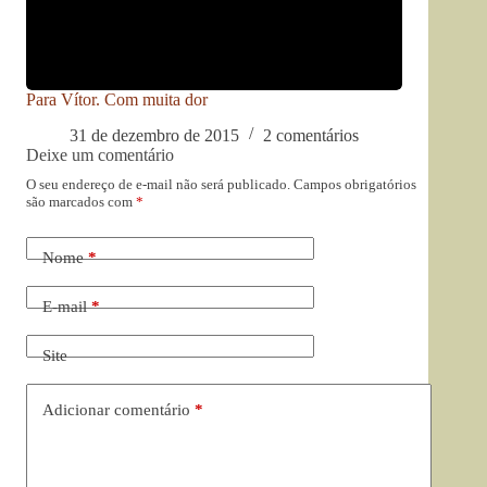
Para Vítor. Com muita dor
31 de dezembro de 2015
2 comentários
Deixe um comentário
O seu endereço de e-mail não será publicado.
Campos obrigatórios
são marcados com
*
Nome
*
E-mail
*
Site
Adicionar comentário
*