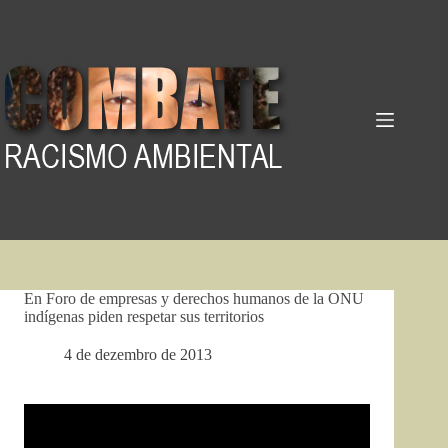
Pular
para
o
conteúdo
En Foro de empresas y derechos humanos de la ONU
indígenas piden respetar sus territorios
4 de dezembro de 2013