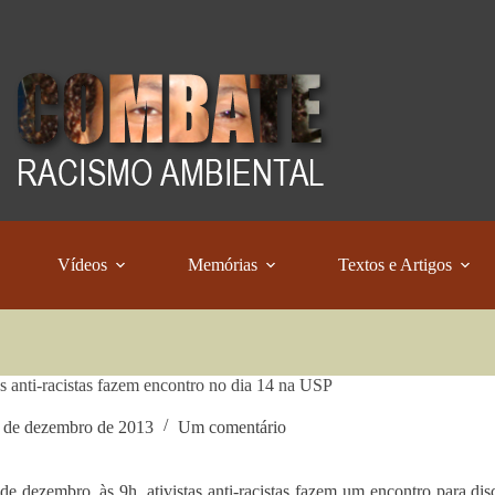
Vídeos
Memórias
Textos e Artigos
as anti-racistas fazem encontro no dia 14 na USP
 de dezembro de 2013
Um comentário
de dezembro, às 9h, ativistas anti-racistas fazem um encontro para di