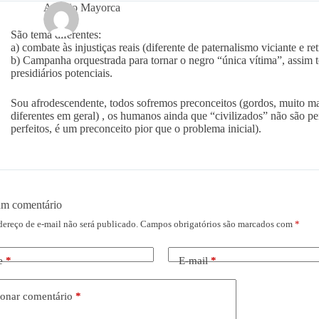
Aurelio Mayorca
São tema diferentes:
a) combate às injustiças reais (diferente de paternalismo viciante e re
b) Campanha orquestrada para tornar o negro “única vítima”, assim t
presidiários potenciais.
Sou afrodescendente, todos sofremos preconceitos (gordos, muito magr
diferentes em geral) , os humanos ainda que “civilizados” não são pe
perfeitos, é um preconceito pior que o problema inicial).
um comentário
dereço de e-mail não será publicado.
Campos obrigatórios são marcados com
*
e
*
E-mail
*
onar comentário
*