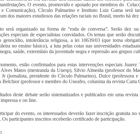
manifestações. O evento, promovido e apoiado por membros do Celacc
a e Comunicação), Círculo Palmarino e Instituto Luiz Gama será
um dos maiores estudiosos das relações raciais no Brasil, morto há dez
to será organizado na forma de “roda de conversa”. Serão dez ou 
nções especiais de especialistas convidados. Os temas que serão discuti
o genocídio, intolerância religiosa, a lei 10639/03 (que torna obrigat
sileira no ensino básico), a luta pelas cotas nas universidades estaduais
negra, saúde, extermínio da juventude negra e repressão aos grupos cultu
omento, estão confirmados para estas intervenções especiais Juarez
a Alves Matos (mestranda da Unesp), Silvio Almeida (professor do Mac
 Jr (jornalista, presidente do Círculo Palmarino), Dulce (professora
 Belchior (professor e membro do Uneafro, colunista da revista Carta Ca
ltados deste debate serão sistematizados e publicados em uma revista
 impressa e on line.
rticipar do evento, os interessados deverão fazer inscrição gratuita no 
. Os participantes inscritos receberão certificado de participação.
: