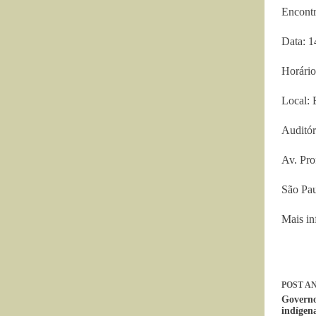
Encontr
Data: 1
Horário
Local: 
Auditór
Av. Pro
São Pau
Mais in
POST
AN
Governo
indígen