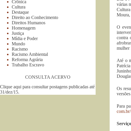
Crônica
várias 
Cultura
Cultur
Destaque
Moura, 
Direito ao Conhecimento
Direitos Humanos
O even
Homenagem
interve
Justiça
contra 
Mídia e Poder
afrobra
Mundo
mulher 
Racismo
Racismo Ambiental
Reforma Agrária
Até o m
Trabalho Escravo
Patríci
Juninho
Douglas
CONSULTA ACERVO
Clique aqui para consultar postagens publicadas até
Os resu
31/dez/15
.
versões
Para pa
com.br/
Serviço