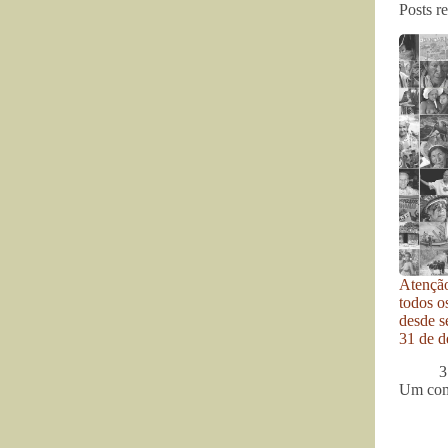
Posts r
Atenção
todos o
desde se
31 de d
3
Um com