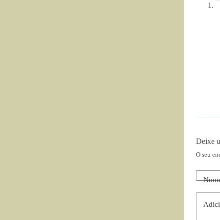
Deixe 
O seu en
Nom
Adici