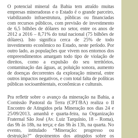
O potencial mineral da Bahia tem atraído muitas
empresas mineradoras e o Estado é o grande parceiro,
viabilizando infraestrutura, públicas ou financiadas
com recursos públicos, com previsão de investimento
de 6,5 bilhões de dólares no setor, entre os anos de
2012 a 2016 – 8,71% do total nacional (75 bilhões de
dólares). Isto significa cerca de 25% de todo
investimento econômico no Estado, neste período. Por
outro lado, as populações que vivem nos entornos dos
empreendimentos amargam todo tipo de violação de
direitos, como a expulsão do seu territórios,
contaminação das águas, ar, poluição sonora, aumento
de doenças decorrentes da exploração mineral, entre
outros impactos negativos, e com total falta de políticas
públicas socioambientais, econômicas e culturais.
Pra refletir sobre o avanço da mineração na Bahia, a
Comissão Pastoral da Terra (CPT/BA) realiza o II
Encontro de Atingidos pela Mineração nos dias 24 e
25/09/2013, amanhã e quarta-feira, na Organização
Fraternal São José (Av. Luiz Tarquínio, 18 – Roma),
das 9h às 18h, na terça; e das 9h às 13h, na quarta. No
evento, intitulado “Mineração: progresso ou
destruição?” depoimentos dos atingidos sobre os