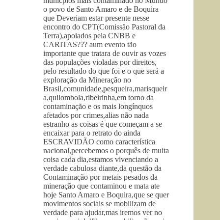
municpios mais contaminado no Mundo
o povo de Santo Amaro e de Boquira
que Deveriam estar presente nesse
encontro do CPT(Comissão Pastoral da
Terra),apoiados pela CNBB e
CARITAS??? aum evento tão
importante que tratara de ouvir as vozes
das populações violadas por direitos,
pelo resultado do que foi e o que será a
exploração da Mineração no
Brasil,comunidade,pesqueira,marisqueir
a,quilombola,ribeirinha,em torno da
contaminação e os mais longínquos
afetados por crimes,alias não nada
estranho as coisas é que começam a se
encaixar para o retrato do ainda
ESCRAVIDÃO como característica
nacional,percebemos o porquês de muita
coisa cada dia,estamos vivenciando a
verdade cabulosa diante,da questão da
Contaminação por metais pesados da
mineração que contaminou e mata ate
hoje Santo Amaro e Boquira,que se quer
movimentos sociais se mobilizam de
verdade para ajudar,mas iremos ver no