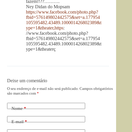
fazem!!??……….
Ney Didan do Mopsam
https://www.facebook.com/photo.php?
fbid=576149802442575&set=a.177954
105595482.43489.100001426802389&t
ype=1&theater,https
:
//www.facebook.com/photo.php?
fbid=576149802442575&set=a.177954
105595482.43489.100001426802389&t
ype=1&theaterç
Deixe um comentário
O seu endereço de e-mail não será publicado.
Campos obrigatórios
são marcados com
*
Nome
*
E-mail
*