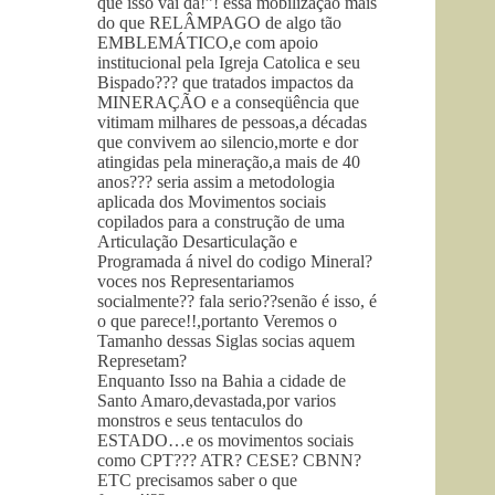
que isso vai da!”! essa mobilização mais
do que RELÂMPAGO de algo tão
EMBLEMÁTICO,e com apoio
institucional pela Igreja Catolica e seu
Bispado??? que tratados impactos da
MINERAÇÃO e a conseqüência que
vitimam milhares de pessoas,a décadas
que convivem ao silencio,morte e dor
atingidas pela mineração,a mais de 40
anos??? seria assim a metodologia
aplicada dos Movimentos sociais
copilados para a construção de uma
Articulação Desarticulação e
Programada á nivel do codigo Mineral?
voces nos Representariamos
socialmente?? fala serio??senão é isso, é
o que parece!!,portanto Veremos o
Tamanho dessas Siglas socias aquem
Represetam?
Enquanto Isso na Bahia a cidade de
Santo Amaro,devastada,por varios
monstros e seus tentaculos do
ESTADO…e os movimentos sociais
como CPT??? ATR? CESE? CBNN?
ETC precisamos saber o que