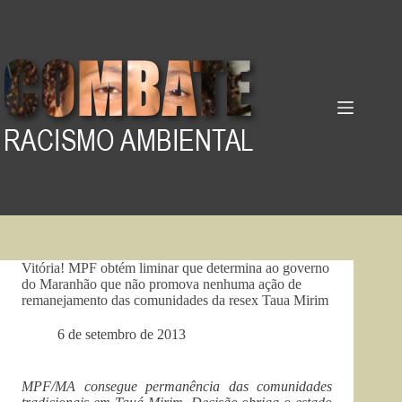
Pular
para
o
conteúdo
Vitória! MPF obtém liminar que determina ao governo
do Maranhão que não promova nenhuma ação de
remanejamento das comunidades da resex Taua Mirim
6 de setembro de 2013
MPF/MA consegue permanência das comunidades