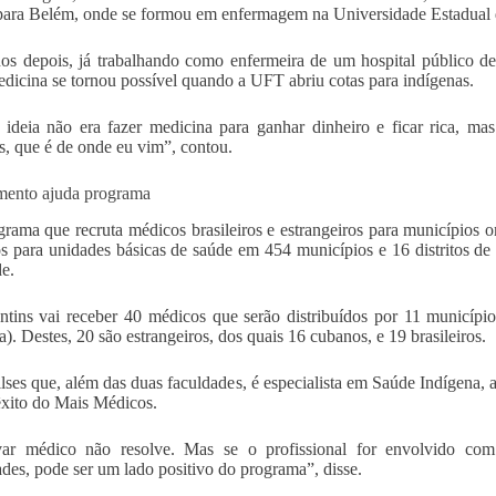
ara Belém, onde se formou em enfermagem na Universidade Estadual 
os depois, já trabalhando como enfermeira de um hospital público d
edicina se tornou possível quando a UFT abriu cotas para indígenas.
ideia não era fazer medicina para ganhar dinheiro e ficar rica, ma
s, que é de onde eu vim”, contou.
mento ajuda programa
rama que recruta médicos brasileiros e estrangeiros para municípios on
s para unidades básicas de saúde em 454 municípios e 16 distritos de
e.
tins vai receber 40 médicos que serão distribuídos por 11 municípi
a). Destes, 20 são estrangeiros, dos quais 16 cubanos, e 19 brasileiros.
lses que, além das duas faculdades, é especialista em Saúde Indígena, 
êxito do Mais Médicos.
var médico não resolve. Mas se o profissional for envolvido com 
ades, pode ser um lado positivo do programa”, disse.