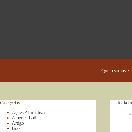
Pular
para
o
conteúdo
Quem somos
Categorias
Índia f
Ações Afirmativas
4
América Latina
Artigo
Brasil