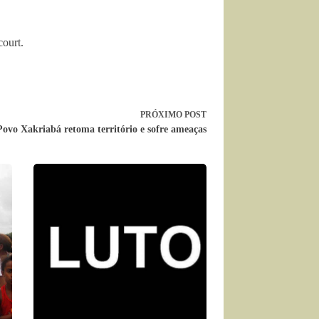
cour
t.
PRÓXIMO
POST
ovo Xakriabá retoma território e sofre ameaças