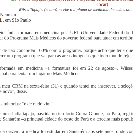
Wilses Tapajós (centro) recebe o diploma de medicina das mãos do c
 Neuman
L
, em São Paulo
ira índia formada em medicina pela UFT (Universidade Federal do To
par do Programa Mais Médicos do governo federal para atuar em territóri
 de não concordar 100% com o programa, porque acho que teria que p
rer um programa que vai para as áreas indígenas que todo mundo rejeit
formada em medicina –a formatura foi em 22 de agosto–, Wilses 
ional para tentar um lugar no Mais Médicos.
 meu CRM na sexta-feira (31) e quando tentei me inscrever, a seleçã
e novo”, disse.
s minorias: “é de onde vim”
é uma índia tapajó, nascida no território Cobra Grande, no Pará, regiã
e Santarém –a principal cidade do oeste do Pará e a terceira mais pop
da origem, a médica foi estudar em Santarém aos sete anos, onde co