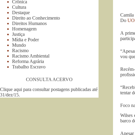
Crônica
Cultura
Destaque
Camila
Direito ao Conhecimento
Do
UO
Direitos Humanos
Homenagem
A prime
Justiça
partici
Mídia e Poder
Mundo
Racismo
“Apesar
Racismo Ambiental
vou que
Reforma Agrária
Trabalho Escravo
Recém-
profiss
CONSULTA ACERVO
“Recebi
Clique aqui para consultar postagens publicadas até
tentar d
31/dez/15
.
Foco na
Wilses 
barco d
Apesar 