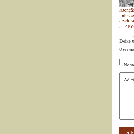
Atenção
todos o
desde se
31 de d
3
Deixe 
O seu en
Nom
Adici
Pub