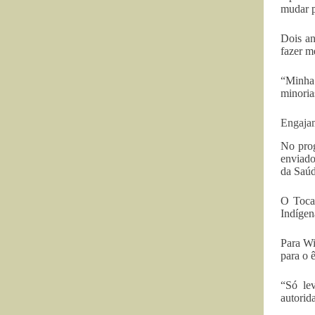
mudar p
Dois an
fazer m
“Minha 
minoria
Engaja
No prog
enviado
da Saúd
O Tocan
Indígen
Para Wi
para o 
“Só le
autorid