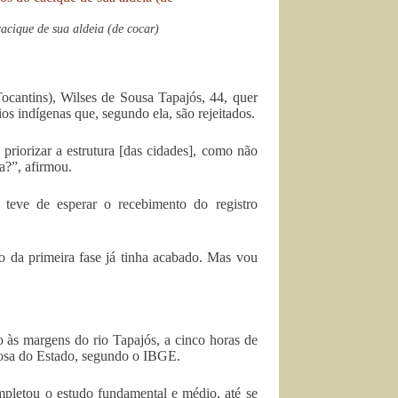
acique de sua aldeia (de cocar)
cantins), Wilses de Sousa Tapajós, 44, quer
os indígenas que, segundo ela, são rejeitados.
riorizar a estrutura [das cidades], como não
a?”, afirmou.
teve de esperar o recebimento do registro
o da primeira fase já tinha acabado. Mas vou
o às margens do rio Tapajós, a cinco horas de
ulosa do Estado, segundo o IBGE.
mpletou o estudo fundamental e médio, até se