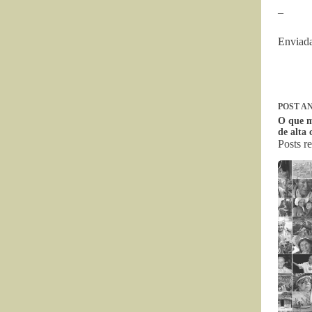
–
Enviada
POST
AN
O que m
de alta
Posts r