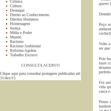
Crônica
querer 
Cultura
Destaque
Demitri
Direito ao Conhecimento
Direitos Humanos
Homenagem
Peço um
Justiça
andaram
Mídia e Poder
cochich
Mundo
Racismo
Volto a
Racismo Ambiental
ser que
Reforma Agrária
Trabalho Escravo
Pois be
fazer c
CONSULTA ACERVO
desamor
prefeit
Clique aqui para consultar postagens publicadas até
31/dez/15
.
Fez ass
vida qu
casca e
Penso 
banheir
ou dos b