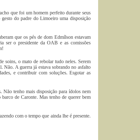
 acho que foi um homem perfeito durante seus
 gesto do padre do Limoeiro uma disposição
ouberam que os pés de dom Edmílson estavam
ria ser o presidente da OAB e as comissões
m!
de soins, o mato de rebolar tudo neles. Serem
l. Não. A guerra já estava sobrando no asfalto
dades, e contribuir com soluções. Esgotar as
s. Não tenho mais disposição para ídolos nem
no barco de Caronte. Mas tenho de querer bem
fazendo com o tempo que ainda lhe é presente.