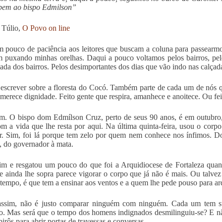
bem ao bispo Edmilson”
 Túlio,
O Povo on line
 pouco de paciência aos leitores que buscam a coluna para passearm
 puxando minhas orelhas. Daqui a pouco voltamos pelos bairros, pelos
ada dos bairros. Pelos desimportantes dos dias que vão indo nas calçada
 escrever sobre a floresta do Cocó. Também parte de cada um de nós que
 merece dignidade. Feito gente que respira, amanhece e anoitece. Ou feit
m. O bispo dom Edmílson Cruz, perto de seus 90 anos, é em outubro
om a vida que lhe resta por aqui. Na última quinta-feira, usou o cor
. Sim, foi lá porque tem zelo por quem nem conhece nos ínfimos. Dos
o, do governador à mata.
im e resgatou um pouco do que foi a Arquidiocese de Fortaleza quan
e ainda lhe sopra parece vigorar o corpo que já não é mais. Ou talvez
 tempo, é que tem a ensinar aos ventos e a quem lhe pede pouso para ar
assim, não é justo comparar ninguém com ninguém. Cada um tem sua
o. Mas será que o tempo dos homens indignados desmilinguiu-se? E não
irôs para abrir portas de travessas e conversas.