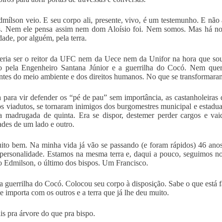
ílson veio. E seu corpo ali, presente, vivo, é um testemunho. E não
s. Nem ele pensa assim nem dom Aloísio foi. Nem somos. Mas há no
dade, por alguém, pela terra.
eria ser o reitor da UFC nem da Uece nem da Unifor na hora que s
do pela Engenheiro Santana Júnior e a guerrilha do Cocó. Nem que
ntes do meio ambiente e dos direitos humanos. No que se transformara
 para vir defender os “pé de pau” sem importância, as castanholeiras 
os viadutos, se tornaram inimigos dos burgomestres municipal e estadua
a madrugada de quinta. Era se dispor, destemer perder cargos e vai
ades de um lado e outro.
ito bem. Na minha vida já vão se passando (e foram rápidos) 46 ano
 personalidade. Estamos na mesma terra e, daqui a pouco, seguimos 
o Edmilson, o último dos bispos. Um Francisco.
na guerrilha do Cocó. Colocou seu corpo à disposição. Sabe o que está 
e importa com os outros e a terra que já lhe deu muito.
is pra árvore do que pra bispo.