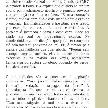
da Universidade Federal de Minas Gerais (UFMG)
Alamanda Kfoury. Ela explica que quando se faz um
aborto por medicamento abortivo, o remédio provoca
uma contração contínua no útero. “É uma contração
intensa, que faz com que o colo uterino abra e elimine
o embrião. Em maternidades e hospitais, ele é usado,
por exemplo, em casos de morte embrionária. A
paciente é internada e toma a dose certa. Pode ser
usado via oral ou intravaginal”, explica. Na
clandestinidade, a medicação, que pode ser comprada
até pela internet, por cerca de R$ 300, é tomada pela
maioria das mulheres que quer abortar. “Porém, sem
acompanhamento médico, elas o tomam de forma
excessiva e, na maioria das vezes, apresentam
hemorragia ou ruptura do útero, podendo até perdê-
lo”, alerta a médica.
Outros métodos são a curetagem e aspiração
ultrauterina. “São procedimentos cirúrgicos, com
internação, sedação e raspagem do útero.” A
ginecologista diz que em clínicas clandestinas o
procedimento, muitas vezes, é feito com a introdução
de um tubo de plástico, chamado cânula, no útero.
“Dão um analgésico à mulher e o risco é de
hemorragia. Muitas vezes, não houve a perda do feto,