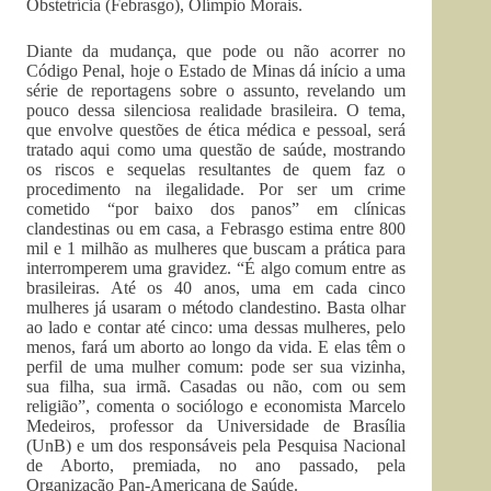
Obstetrícia (Febrasgo), Olímpio Morais.
Diante da mudança, que pode ou não acorrer no
Código Penal, hoje o Estado de Minas dá início a uma
série de reportagens sobre o assunto, revelando um
pouco dessa silenciosa realidade brasileira. O tema,
que envolve questões de ética médica e pessoal, será
tratado aqui como uma questão de saúde, mostrando
os riscos e sequelas resultantes de quem faz o
procedimento na ilegalidade. Por ser um crime
cometido “por baixo dos panos” em clínicas
clandestinas ou em casa, a Febrasgo estima entre 800
mil e 1 milhão as mulheres que buscam a prática para
interromperem uma gravidez. “É algo comum entre as
brasileiras. Até os 40 anos, uma em cada cinco
mulheres já usaram o método clandestino. Basta olhar
ao lado e contar até cinco: uma dessas mulheres, pelo
menos, fará um aborto ao longo da vida. E elas têm o
perfil de uma mulher comum: pode ser sua vizinha,
sua filha, sua irmã. Casadas ou não, com ou sem
religião”, comenta o sociólogo e economista Marcelo
Medeiros, professor da Universidade de Brasília
(UnB) e um dos responsáveis pela Pesquisa Nacional
de Aborto, premiada, no ano passado, pela
Organização Pan-Americana de Saúde.