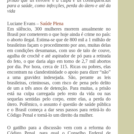
prisão que as envolve é a culpa e as consequências
para a saúde, como infecções, perda do útero e até da
vida
Luciane Evans –
Saúde Plena
Em silêncio, 300 mulheres morrem anualmente no
Brasil por cometerem o que hoje ainda é crime no país:
o aborto ilegal. Estima-se que de 800 mil a 1 milhão de
brasileiras façam o procedimento por ano, muitas delas
em condições desumanas, com uso de talo de couve,
agulha de crochê e até aspirador de pó para a retirada
do feto, o que daria algo em torno de 2,7 mil abortos
por dia. Por hora, cerca de 115. Ricas ou pobres, elas
encontram na clandestinidade o apoio para dizer “não”
a uma gravidez indesejada. São, perante as leis
brasileiras, criminosas, com risco de pena pelo delito
de um a três anos de detenção. Para muitas, a prisão
está na culpa carregada pelo resto da vida ou nas
sequelas sentidas pelo corpo, entre elas, a perda do
útero. Polêmico, o assunto é questão de saúde pública
e o Brasil começa a dar seus passos para retirá-lo do
Código Penal e torná-lo um direito da mulher.
O gatilho para a discussão vem com a reforma do
Código Penal, para qual o Conselho Federal de