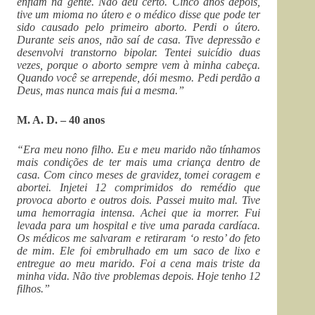
enfiam na gente. Não deu certo. Cinco anos depois,
tive um mioma no útero e o médico disse que pode ter
sido causado pelo primeiro aborto. Perdi o útero.
Durante seis anos, não saí de casa. Tive depressão e
desenvolvi transtorno bipolar. Tentei suicídio duas
vezes, porque o aborto sempre vem à minha cabeça.
Quando você se arrepende, dói mesmo. Pedi perdão a
Deus, mas nunca mais fui a mesma.”
M. A. D. – 40 anos
“Era meu nono filho. Eu e meu marido não tínhamos
mais condições de ter mais uma criança dentro de
casa. Com cinco meses de gravidez, tomei coragem e
abortei. Injetei 12 comprimidos do remédio que
provoca aborto e outros dois. Passei muito mal. Tive
uma hemorragia intensa. Achei que ia morrer. Fui
levada para um hospital e tive uma parada cardíaca.
Os médicos me salvaram e retiraram ‘o resto’ do feto
de mim. Ele foi embrulhado em um saco de lixo e
entregue ao meu marido. Foi a cena mais triste da
minha vida. Não tive problemas depois. Hoje tenho 12
filhos.”