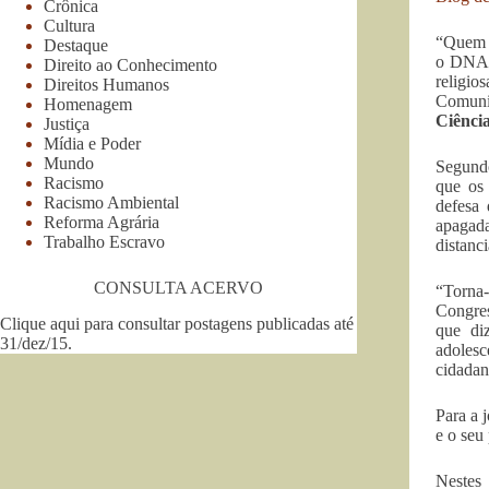
Crônica
Cultura
“Quem 
Destaque
o DNA d
Direito ao Conhecimento
religi
Direitos Humanos
Comunic
Homenagem
Ciênci
Justiça
Mídia e Poder
Mundo
Segund
Racismo
que os 
Racismo Ambiental
defesa 
Reforma Agrária
apagad
Trabalho Escravo
distanc
CONSULTA ACERVO
“Torna-
Congres
Clique aqui para consultar postagens publicadas até
que di
31/dez/15
.
adolesc
cidadan
Para a 
e o seu
Nestes