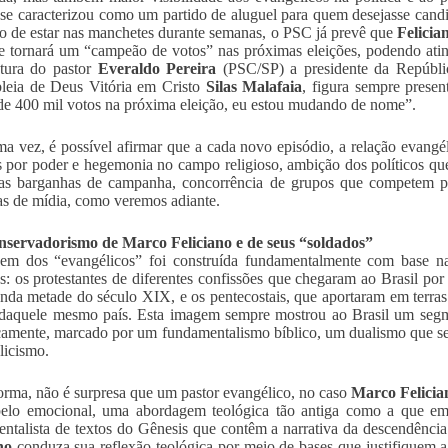
se caracterizou como um partido de aluguel para quem desejasse candi
to de estar nas manchetes durante semanas, o PSC já prevê que
Felicia
e tornará um “campeão de votos” nas próximas eleições, podendo atin
tura do pastor
Everaldo Pereira
(PSC/SP) a presidente da Repúbli
leia de Deus Vitória em Cristo
Silas Malafaia
, figura sempre presen
e 400 mil votos na próxima eleição, eu estou mudando de nome”.
a vez, é possível afirmar que a cada novo episódio, a relação evangél
s por poder e hegemonia no campo religioso, ambição dos políticos q
uas barganhas de campanha, concorrência de grupos que competem p
s de mídia, como veremos adiante.
onservadorismo de Marco Feliciano e de seus “soldados”
m dos “evangélicos” foi construída fundamentalmente com base na 
os: os protestantes de diferentes confissões que chegaram ao Brasil po
nda metade do século XIX, e os pentecostais, que aportaram em terras
daquele mesmo país. Esta imagem sempre mostrou ao Brasil um segm
camente, marcado por um fundamentalismo bíblico, um dualismo que s
licismo.
orma, não é surpresa que um pastor evangélico, no caso
Marco Felicia
pelo emocional, uma abordagem teológica tão antiga como a que emba
ntalista de textos do Gênesis que contêm a narrativa da descendênc
no
conduza sua reflexão teológica por meio de bases que justifiquem a