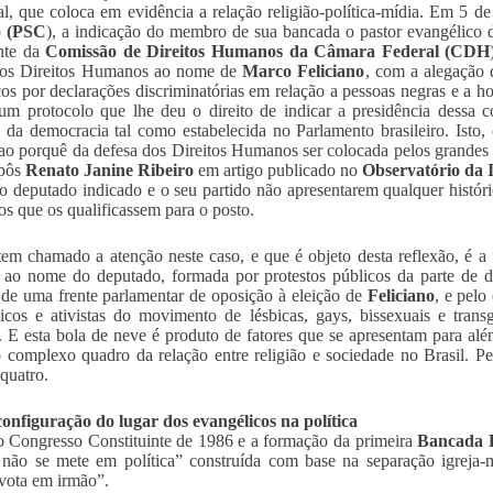
l, que coloca em evidência a relação religião-política-mídia. Em 5 d
o (PSC
), a indicação do membro de sua bancada o pastor evangélico 
nte da
Comissão de Direitos Humanos da Câmara Federal (CDH
dos Direitos Humanos ao nome de
Marco Feliciano
, com a alegação
cos por declarações discriminatórias em relação a pessoas negras e a
um protocolo que lhe deu o direito de indicar a presidência dessa 
s da democracia tal como estabelecida no Parlamento brasileiro. Isto, 
ao porquê da defesa dos Direitos Humanos ser colocada pelos grandes
pôs
Renato Janine Ribeiro
em artigo publicado no
Observatório da
 o deputado indicado e o seu partido não apresentarem qualquer histó
 que os qualificassem para o posto.
em chamado a atenção neste caso, e que é objeto desta reflexão, é a 
 ao nome do deputado, formada por protestos públicos da parte de d
 de uma frente parlamentar de oposição à eleição de
Feliciano
, e pelo
icos e ativistas do movimento de lésbicas, gays, bissexuais e tran
s. E esta bola de neve é produto de fatores que se apresentam para
 complexo quadro da relação entre religião e sociedade no Brasil. 
 quatro.
configuração do lugar dos evangélicos na política
 Congresso Constituinte de 1986 e a formação da primeira
Bancada 
 não se mete em política” construída com base na separação igreja
vota em irmão”.