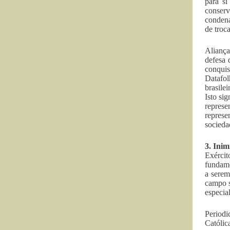
para si
conser
conden
de troca
Aliança
defesa 
conqui
Datafo
brasile
Isto si
represe
represe
sociedad
3. Ini
Exérci
fundame
a serem
campo s
especia
Periodi
Católic