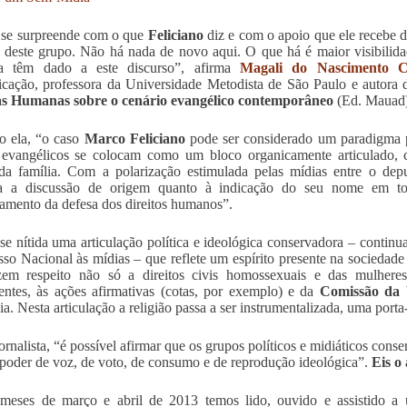
se surpreende com o que
Feliciano
diz e com o apoio que ele recebe 
este grupo. Não há nada de novo aqui. O que há é maior visibilidad
osa têm dado a este discurso”, afirma
Magali do Nascimento 
ação, professora da Universidade Metodista de São Paulo e autora 
as Humanas sobre o cenário evangélico contemporâneo
(Ed. Mauad)
o ela, “o caso
Marco Feliciano
pode ser considerado um paradigma pe
evangélicos se colocam como um bloco organicamente articulado, c
da família. Com a polarização estimulada pelas mídias entre o de
a a discussão de origem quanto à indicação do seu nome em torn
iamento da defesa dos direitos humanos”.
se nítida uma articulação política e ideológica conservadora – continu
so Nacional às mídias – que reflete um espírito presente na sociedade b
zem respeito não só a direitos civis homossexuais e das mulhere
entes, às ações afirmativas (cotas, por exemplo) e da
Comissão da
ia. Nesta articulação a religião passa a ser instrumentalizada, uma porta
jornalista, “é possível afirmar que os grupos políticos e midiáticos con
 poder de voz, de voto, de consumo e de reprodução ideológica”.
Eis o 
 meses de março e abril de 2013 temos lido, ouvido e assistido a