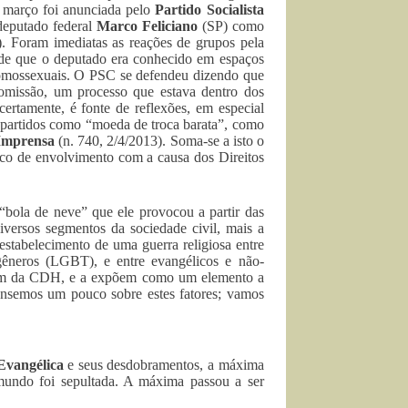
e março foi anunciada pelo
Partido Socialista
deputado federal
Marco Feliciano
(SP) como
). Foram imediatas as reações de grupos pela
 de que o deputado era conhecido em espaços
 homossexuais. O PSC se defendeu dizendo que
comissão, um processo que estava dentro dos
certamente, é fonte de reflexões, em especial
 partidos como “moeda de troca barata”, como
 Imprensa
(n. 740, 2/4/2013). Soma-se a isto o
rico de envolvimento com a causa dos Direitos
“bola de neve” que ele provocou a partir das
iversos segmentos da sociedade civil, mais a
 estabelecimento de uma guerra religiosa entre
sgêneros (LGBT), e entre evangélicos e não-
 além da CDH, e a expõem como um elemento a
Pensemos um pouco sobre estes fatores; vamos
Evangélica
e seus desdobramentos, a máxima
-mundo foi sepultada. A máxima passou a ser