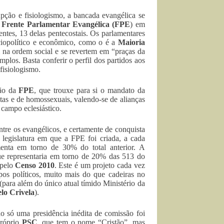
pção e fisiologismo, a bancada evangélica se
Frente Parlamentar Evangélica (FPE
) em
entes, 13 delas pentecostais. Os parlamentares
ociopolítico e econômico, como o é a
Maioria
m na ordem social e se revertem em “praças da
mplos. Basta conferir o perfil dos partidos aos
 fisiologismo.
ção da
FPE
, que trouxe para si o mandato da
stas e de homossexuais, valendo-se de alianças
 campo eclesiástico.
ntre os evangélicos, e certamente de conquista
legislatura em que a FPE foi criada, a cada
enta em torno de 30% do total anterior. A
que representaria em torno de 20% das 513 do
 pelo
Censo 2010
. Este é um projeto cada vez
pos políticos, muito mais do que cadeiras no
para além do único atual tímido Ministério da
lo Crivela
).
ão só uma presidência inédita de comissão foi
próprio
PSC
, que tem o nome “Cristão”, mas