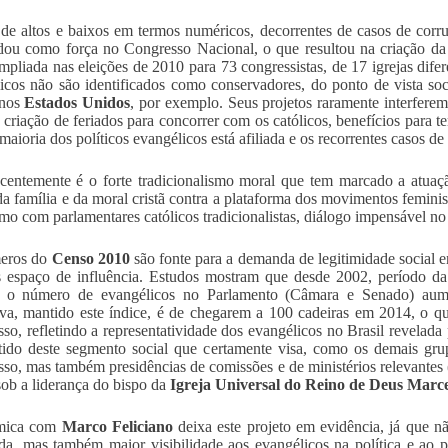
de altos e baixos em termos numéricos, decorrentes de casos de corru
dou como força no Congresso Nacional, o que resultou na criação da
mpliada nas eleições de 2010 para 73 congressistas, de 17 igrejas difer
icos não são identificados como conservadores, do ponto de vista s
nos
Estados Unidos
, por exemplo. Seus projetos raramente interfere
, criação de feriados para concorrer com os católicos, benefícios para te
maioria dos políticos evangélicos está afiliada e os recorrentes casos de
centemente é o forte tradicionalismo moral que tem marcado a atua
da família e da moral cristã contra a plataforma dos movimentos femini
mo com parlamentares católicos tradicionalistas, diálogo impensável no
eros do
Censo 2010
são fonte para a demanda de legitimidade social e
 espaço de influência. Estudos mostram que desde 2002, período da 
o, o número de evangélicos no Parlamento (Câmara e Senado) aum
iva, mantido este índice, é de chegarem a 100 cadeiras em 2014, o 
so, refletindo a representatividade dos evangélicos no Brasil revelada
tido deste segmento social que certamente visa, como os demais gru
so, mas também presidências de comissões e de ministérios relevantes (
sob a liderança do bispo da
Igreja Universal do Reino de Deus
Marce
mica com
Marco Feliciano
deixa este projeto em evidência, já que n
da, mas também maior visibilidade aos evangélicos na política e ao 