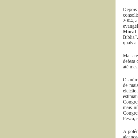
Depois 
consoli
2004, a
evangél
Moral
Bíblia”
quais a 
Mais re
defesa 
até mes
Os núm
de mais
eleiçã
estimat
Congres
mais ní
Congres
Pesca, 
A polê
alcança