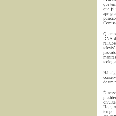
que tem
que já 
apregoa
posição
Comissã
Quem s
DNA des
religio
televis
passad
manifes
teologia
Há alg
conserv
de um m
É ness
presid
divulga
Hoje, r
tempo. 