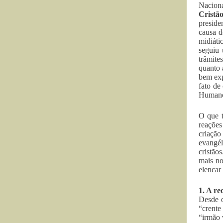
Naciona
Cristã
preside
causa 
midiáti
seguiu 
trâmite
quanto 
bem ex
fato de
Humanos
O que t
reações
criação
evangél
cristão
mais no
elencar
1. A re
Desde o
“crente
“irmão 