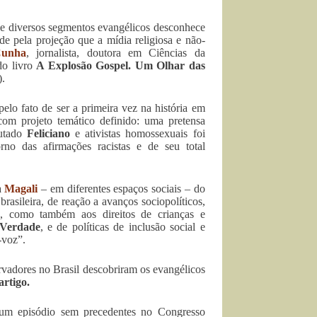
de diversos segmentos evangélicos desconhece
e pela projeção que a mídia religiosa e não-
Cunha
, jornalista, doutora em Ciências da
do livro
A Explosão Gospel. Um Olhar das
.
lo fato de ser a primeira vez na história em
om projeto temático definido: uma pretensa
putado
Feliciano
e ativistas homossexuais foi
o das afirmações racistas e de seu total
a
Magali
– em diferentes espaços sociais – do
rasileira, de reação a avanços sociopolíticos,
s, como também aos direitos de crianças e
 Verdade
, e de políticas de inclusão social e
-voz”.
servadores no Brasil descobriram os evangélicos
artigo.
 um episódio sem precedentes no Congresso