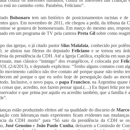
tada contra os interesses humanos, contra os interesses das crianças e
o está no caminho certo. Parabéns, Feliciano”.
utado
Bolsonaro
tem um histórico de posicionamentos racistas e de c
tos gays. Em novembro de 2011, ele chegou a pedir, da tribuna da C
umisse se gostava de homossexuais. Em março do mesmo ano, responde
onado em um programa de TV pela cantora
Preta Gil
sobre como reagir
o das igrejas, o já citado pastor
Silas Malafaia
, conhecido por polêm
, se alistou nas fileiras do deputado
Feliciano
e se tornou seu árd
érsia da presidência da CDH. Até a Igreja Católica, explícita em suas p
xuais, mas clássico “inimigo” dos evangélicos, é colocada por
Feli
OL (2/4/2013), o deputado explicitou: “Tenho alguns contatos com 
 do movimento católico não tive contato até porque quase não tenho t
ecem até porque o que eu sofro hoje de perseguição dado ao movim
odo. Inclusive, o novo papa, o
papa Francisco
, na Argentina quase 
 coisas que, acredito, nos fazem pensar igual.(…) Eu fiquei feliz por 
servador e que prima por aquilo eu acredito também, que a família é a 
de”.
lianças estão produzindo efeitos até na qualidade do discurso de
Marco 
ação com lideranças mais experientes ficam evidentes nas mudanças
ência da CDH morto” para “Só saio da presidência da CDH se os
ão,
José Genoíno
e
João Paulo Cunha
, deixarem a Comissão de Const