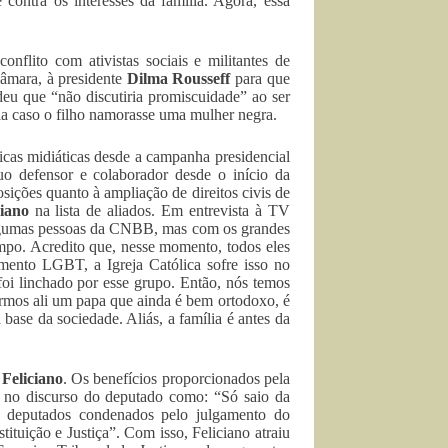
 contra os interesses da família. Agora, essa
onflito com ativistas sociais e militantes de
âmara, à presidente
Dilma Rousseff
para que
u que “não discutiria promiscuidade” ao ser
ia caso o filho namorasse uma mulher negra.
icas midiáticas desde a campanha presidencial
uo defensor e colaborador desde o início da
osições quanto à ampliação de direitos civis de
ciano
na lista de aliados. Em entrevista à TV
algumas pessoas da CNBB, mas com os grandes
empo. Acredito que, nesse momento, todos eles
ento LGBT, a Igreja Católica sofre isso no
foi linchado por esse grupo. Então, nós temos
termos ali um papa que ainda é bem ortodoxo, é
base da sociedade. Aliás, a família é antes da
Feliciano
. Os benefícios proporcionados pela
 no discurso do deputado como: “Só saio da
 deputados condenados pelo julgamento do
ituição e Justiça”. Com isso, Feliciano atraiu