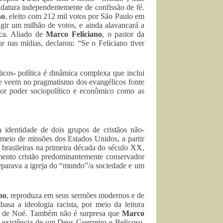
datura independentemente de confissão de fé.
no
, eleito com 212 mil votos por São Paulo em
gir um milhão de votos, e ainda alavancará a
ca. Aliado de
Marco Feliciano
, o pastor da
te nas mídias, declarou: “Se o Feliciano tiver
icos- política é dinâmica complexa que inclui
ue veem no pragmatismo dos evangélicos fonte
or poder sociopolítico e econômico como as
identidade de dois grupos de cristãos não-
r meio de missões dos Estados Unidos, a partir
 brasileiras na primeira década do século XX,
ento cristão predominantemente conservador
eparava a igreja do “mundo”/a sociedade e um
no
, reproduza em seus sermões modernos e de
sa a ideologia racista, por meio da leitura
ia de Noé. Também não é surpresa que
Marco
 existência de um Deus Guerreiro e Belicoso,