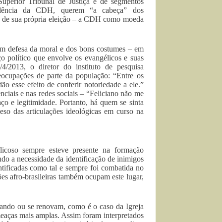
Superior Tribunal de Justiça e de segmentos
idência da CDH, querem “a cabeça” dos
sia de sua própria eleição – a CDH como moeda
em defesa da moral e dos bons costumes – em
o político que envolve os evangélicos e suas
/2013, o diretor do instituto de pesquisa
reocupações de parte da população: “Entre os
ão esse efeito de conferir notoriedade a ele.”
nciais e nas redes sociais – “Feliciano não me
aço e legitimidade. Portanto, há quem se sinta
eso das articulações ideológicas em curso na
licoso sempre esteve presente na formação
ndo a necessidade da identificação de inimigos
tificadas como tal e sempre foi combatida no
s afro-brasileiras também ocupam este lugar,
quando ou se renovam, como é o caso da Igreja
meaças mais amplas. Assim foram interpretados