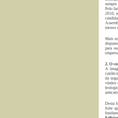
sempre 
Pelo fa
2010, s
candida
Assemb
menos d
Mais um
disputa
para s
empresa
2. O c
A image
católic
da segu
vindos 
teologi
anticato
Desta f
forte a
fundame
Felicia