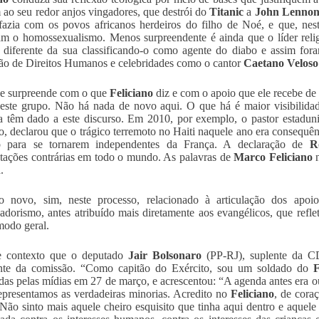
 ao seu redor anjos vingadores, que destrói do
Titanic
a
John Lenno
fazia com os povos africanos herdeiros do filho de Noé, e que, nes
m o homossexualismo. Menos surpreendente é ainda que o líder relig
 diferente da sua classificando-o como agente do diabo e assim fora
o de Direitos Humanos e celebridades como o cantor
Caetano Veloso
e surpreende com o que
Feliciano
diz e com o apoio que ele recebe d
te grupo. Não há nada de novo aqui. O que há é maior visibilidade
sa têm dado a este discurso. Em 2010, por exemplo, o pastor estadu
ão, declarou que o trágico terremoto no Haiti naquele ano era consequê
o para se tornarem independentes da França. A declaração de
R
tações contrárias em todo o mundo. As palavras de
Marco Feliciano
n
.
o novo, sim, neste processo, relacionado à articulação dos apo
adorismo, antes atribuído mais diretamente aos evangélicos, que reflet
odo geral.
e contexto que o deputado
Jair Bolsonaro
(PP-RJ), suplente da C
ente da comissão. “Como capitão do Exército, sou um soldado do
F
das pelas mídias em 27 de março, e acrescentou: “A agenda antes era ou
epresentamos as verdadeiras minorias. Acredito no
Feliciano
, de cora
Não sinto mais aquele cheiro esquisito que tinha aqui dentro e aquel