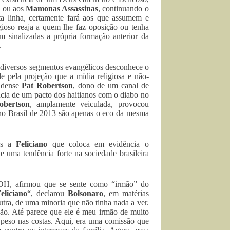
n
ou aos
Mamonas Assassinas
, continuando o
ta linha, certamente fará aos que assumem e
ioso reaja a quem lhe faz oposição ou tenha
m sinalizadas a própria formação anterior da
.
e diversos segmentos evangélicos desconhece o
 pela projeção que a mídia religiosa e não-
nidense
Pat Robertson
, dono de um canal de
ncia de um pacto dos haitianos com o diabo no
obertson
, amplamente veiculada, provocou
o Brasil de 2013 são apenas o eco da mesma
ios a
Feliciano
que coloca em evidência o
e uma tendência forte na sociedade brasileira
DH, afirmou que se sente como “irmão” do
eliciano
“, declarou
Bolsonaro
, em matérias
tra, de uma minoria que não tinha nada a ver.
ção. Até parece que ele é meu irmão de muito
e peso nas costas. Aqui, era uma comissão que