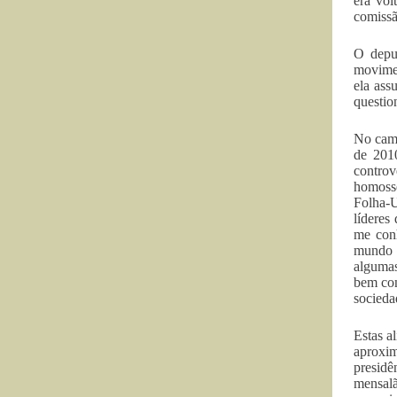
era vol
comissã
O dep
movimen
ela ass
questi
No camp
de 2010
controv
homosse
Folha-U
líderes
me conh
mundo t
algumas
bem con
socieda
Estas a
aproxim
presid
mensal