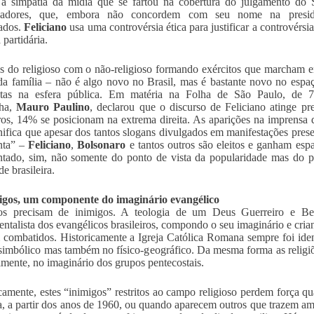
 a simpatia da mídia que se fartou na cobertura do julgamento do 
vadores, que, embora não concordem com seu nome na pres
ados.
Feliciano
usa uma controvérsia ética para justificar a controvér
 partidária.
s do religioso com o não-religioso formando exércitos que marcham 
da família – não é algo novo no Brasil, mas é bastante novo no espaç
stas na esfera pública. Em matéria na Folha de São Paulo, de 7/4
lha,
Mauro Paulino
, declarou que o discurso de Feliciano atinge p
iros, 14% se posicionam na extrema direita. As aparições na imprensa d
gnifica que apesar dos tantos slogans divulgados em manifestações prese
nta” –
Feliciano
,
Bolsonaro
e tantos outros são eleitos e ganham esp
ntado, sim, não somente do ponto de vista da popularidade mas do p
e brasileira.
migos, um componente do imaginário evangélico
tos precisam de inimigos. A teologia de um Deus Guerreiro e Be
ntalista dos evangélicos brasileiros, compondo o seu imaginário e cria
 combatidos. Historicamente a Igreja Católica Romana sempre foi iden
imbólico mas também no físico-geográfico. Da mesma forma as religiõe
lmente, no imaginário dos grupos pentecostais.
camente, estes “inimigos” restritos ao campo religioso perdem força 
a, a partir dos anos de 1960, ou quando aparecem outros que trazem a