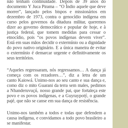
não tenham continuidade. Depois de 39 anos do
documento Y Juca Pirama – “O Índio aquele que deve
morrer”, lançado pelos bispos e missionários em
dezembro de 1973, contra o genocídio indígena em
curso pelos governos da ditadura militar, queremos
dizer ao governo democrático e popular de hoje, e à
justiça federal, que tomem medidas para cessar o
etnocídio, pois “os povos indígenas devem viver”.
Está em suas mãos decidir o extermínio ou a dignidade
do povo nativo originário. E a única maneira de evitar
o extermínio é demarcar urgente e definitivamente os
seus territórios.
“Aqueles regressaram, nós regressamos… A dança já
começa com os rezadores…”, diz a letra de um
canto Kaiowá. Unimo-nos ao seu canto e sua dança e,
como diz o mito Guarani da terra sem males, pedimos
a Nhanderuvuçú, nosso grande pai, que fortaleça este
povo e os povos indígenas, e a Guyraypotý, o grande
pajé, que não se canse em sua dança de resistência.
Unimo-nos também a todos e todas que defendem a
causa indígena, e convidamos a todo povo brasileiro a
se manifestar.