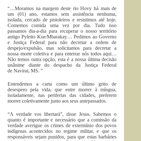
“…Moramos na margem deste rio Hovy há mais de
um (01) ano, estamos sem assistência nenhuma,
isolada, cercado de pistoleiros e resistimos até hoje.
Comemos comida uma vez por dia. Tudo isso
passamos dia-a-dia para recuperar o nosso território
antigo Pyleito Kue/Mbarakay… Pedimos ao Governo
e Justiça Federal para não decretar a ordem de
despejo/expulsão, mas solicitamos para decretar a
nossa morte coletiva e para enterrar nós todos aqui…
Não temos outra opção, esta é a nossa última decisão
unânime diante do despacho da Justiça Federal
de Navirai, MS. ”
Entendemos a carta como um último grito de
desespero pela vida, que entre morrer à míngua,
isoladamente, nas periferias das cidades, preferem
morrer coletivamente junto aos seus antepassados.
“A verdade vos libertará”, disse Jesus. Sabemos o
quanto é importante e necessário que a comissão da
verdade averigue os crimes de extermínio dos povos
indígenas acontecidos no regime militar, e que os
responsáveis sejam punidos, para que estas barbáries