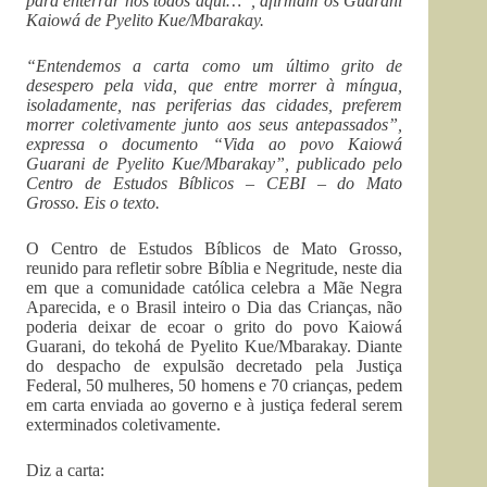
para enterrar nós todos aqui…”, afirmam os Guarani
Kaiowá de Pyelito Kue/Mbarakay.
“Entendemos a carta como um último grito de
desespero pela vida, que entre morrer à míngua,
isoladamente, nas periferias das cidades, preferem
morrer coletivamente junto aos seus antepassados”,
expressa o documento “Vida ao povo Kaiowá
Guarani de Pyelito Kue/Mbarakay”, publicado pelo
Centro de Estudos Bíblicos – CEBI – do Mato
Grosso. Eis o texto.
O Centro de Estudos Bíblicos de Mato Grosso,
reunido para refletir sobre Bíblia e Negritude, neste dia
em que a comunidade católica celebra a Mãe Negra
Aparecida, e o Brasil inteiro o Dia das Crianças, não
poderia deixar de ecoar o grito do povo Kaiowá
Guarani, do tekohá de Pyelito Kue/Mbarakay. Diante
do despacho de expulsão decretado pela Justiça
Federal, 50 mulheres, 50 homens e 70 crianças, pedem
em carta enviada ao governo e à justiça federal serem
exterminados coletivamente.
Diz a carta: