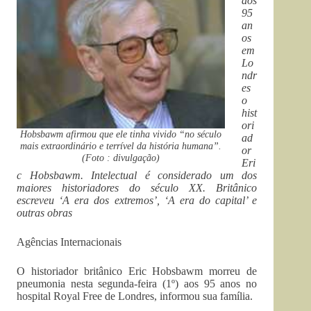
aos
95
an
os
em
Lo
ndr
es
o
hist
ori
Hobsbawm afirmou que ele tinha vivido “no século
ad
mais extraordinário e terrível da história humana”.
or
(Foto : divulgação)
Eri
c Hobsbawm. Intelectual é considerado um dos
maiores historiadores do século XX. Britânico
escreveu ‘A era dos extremos’, ‘A era do capital’ e
outras obras
Agências Internacionais
O historiador britânico Eric Hobsbawm morreu de
pneumonia nesta segunda-feira (1º) aos 95 anos no
hospital Royal Free de Londres, informou sua família.