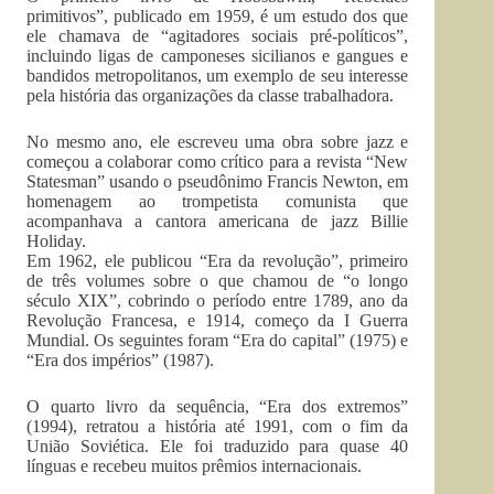
primitivos”, publicado em 1959, é um estudo dos que
ele chamava de “agitadores sociais pré-políticos”,
incluindo ligas de camponeses sicilianos e gangues e
bandidos metropolitanos, um exemplo de seu interesse
pela história das organizações da classe trabalhadora.
No mesmo ano, ele escreveu uma obra sobre jazz e
começou a colaborar como crítico para a revista “New
Statesman” usando o pseudônimo Francis Newton, em
homenagem ao trompetista comunista que
acompanhava a cantora americana de jazz Billie
Holiday.
Em 1962, ele publicou “Era da revolução”, primeiro
de três volumes sobre o que chamou de “o longo
século XIX”, cobrindo o período entre 1789, ano da
Revolução Francesa, e 1914, começo da I Guerra
Mundial. Os seguintes foram “Era do capital” (1975) e
“Era dos impérios” (1987).
O quarto livro da sequência, “Era dos extremos”
(1994), retratou a história até 1991, com o fim da
União Soviética. Ele foi traduzido para quase 40
línguas e recebeu muitos prêmios internacionais.