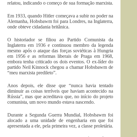
relatou, indicando o começo de sua formação marxista.
Em 1933, quando Hitler começava a subir no poder na
Alemanha, Hobsbawm foi para Londres, na Inglaterra,
onde obteve cidadania britânica.
O historiador se filiou ao Partido Comunista da
Inglaterra em 1936 e continuou membro da legenda
mesmo após o ataque das forças soviéticas à Hungria
em 1956 e as reformas liberais de Praga em 1968,
embora tenha criticado os dois eventos. O ex-líder do
partido Neil Kinnock chegou a chamar Hobsbawm de
“meu marxista predileto”.
Anos depois, ele disse que “nunca havia tentado
diminuir as coisas terríveis que haviam acontecido na
Rússia”, mas que acreditava que, no início do projeto
comunista, um novo mundo estava nascendo.
Durante a Segunda Guerra Mundial, Hobsbawm foi
alocado a uma unidade de engenharia em que foi
apresentada a ele, pela primeira vez, a classe proletária.