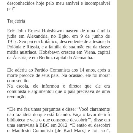
desconhecidos hoje pelo meu amável e incomparável
pai”
Trajetória
Eric John Ernest Hobsbawm nasceu de uma família
judia em Alexandria, no Egito, em 9 de junho de
1917. Seu pai era britânico, descendente de artesãos da
Polônia e Rússia, e a família de sua mãe era da classe
média austríaca. Hobsbawn cresceu em Viena, capital
da Áustria, e em Berlim, capital da Alemanha.
Ele aderiu ao Partido Comunista aos 14 anos, após a
morte precoce de seus pais. Na ocasião, ele foi morar
com seu tio.
Na escola, ele informou o diretor que ele era
comunista e argumentou que o país precisava de uma
revolução.
“Ele me fez umas perguntas e disse: ‘Você claramente
não faz ideia do que está falando. Faça o favor de ir à
biblioteca e veja o que consegue descobrir’”, disse em
uma entrevista à BBC em 2012. “E então eu descobri
o Manifesto Comunista [de Karl Marx] e foi isso”,