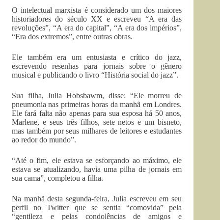
O intelectual marxista é considerado um dos maiores
historiadores do século XX e escreveu “A era das
revoluções”, “A era do capital”, “A era dos impérios”,
“Era dos extremos”, entre outras obras.
Ele também era um entusiasta e crítico do jazz,
escrevendo resenhas para jornais sobre o gênero
musical e publicando o livro “História social do jazz”.
Sua filha, Julia Hobsbawm, disse: “Ele morreu de
pneumonia nas primeiras horas da manhã em Londres.
Ele fará falta não apenas para sua esposa há 50 anos,
Marlene, e seus três filhos, sete netos e um bisneto,
mas também por seus milhares de leitores e estudantes
ao redor do mundo”.
“Até o fim, ele estava se esforçando ao máximo, ele
estava se atualizando, havia uma pilha de jornais em
sua cama”, completou a filha.
Na manhã desta segunda-feira, Julia escreveu em seu
perfil no Twitter que se sentia “comovida” pela
“gentileza e pelas condolências de amigos e