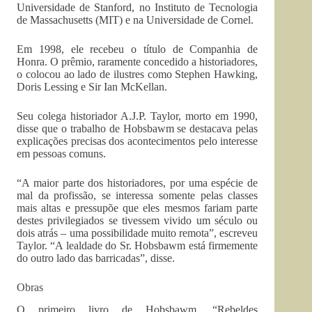
Universidade de Stanford, no Instituto de Tecnologia
de Massachusetts (MIT) e na Universidade de Cornel.
Em 1998, ele recebeu o título de Companhia de
Honra. O prêmio, raramente concedido a historiadores,
o colocou ao lado de ilustres como Stephen Hawking,
Doris Lessing e Sir Ian McKellan.
Seu colega historiador A.J.P. Taylor, morto em 1990,
disse que o trabalho de Hobsbawm se destacava pelas
explicações precisas dos acontecimentos pelo interesse
em pessoas comuns.
“A maior parte dos historiadores, por uma espécie de
mal da profissão, se interessa somente pelas classes
mais altas e pressupõe que eles mesmos fariam parte
destes privilegiados se tivessem vivido um século ou
dois atrás – uma possibilidade muito remota”, escreveu
Taylor. “A lealdade do Sr. Hobsbawm está firmemente
do outro lado das barricadas”, disse.
Obras
O primeiro livro de Hobsbawm, “Rebeldes