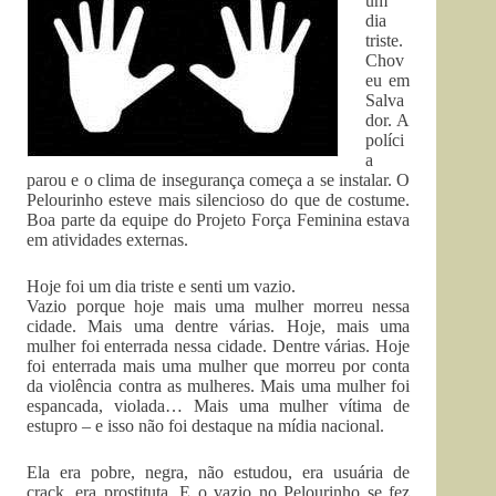
um
dia
triste.
Chov
eu em
Salva
dor. A
políci
a
parou e o clima de insegurança começa a se instalar. O
Pelourinho esteve mais silencioso do que de costume.
Boa parte da equipe do Projeto Força Feminina estava
em atividades externas.
Hoje foi um dia triste e senti um vazio.
Vazio porque hoje mais uma mulher morreu nessa
cidade. Mais uma dentre várias. Hoje, mais uma
mulher foi enterrada nessa cidade. Dentre várias. Hoje
foi enterrada mais uma mulher que morreu por conta
da violência contra as mulheres. Mais uma mulher foi
espancada, violada… Mais uma mulher vítima de
estupro – e isso não foi destaque na mídia nacional.
Ela era pobre, negra, não estudou, era usuária de
crack, era prostituta. E o vazio no Pelourinho se fez