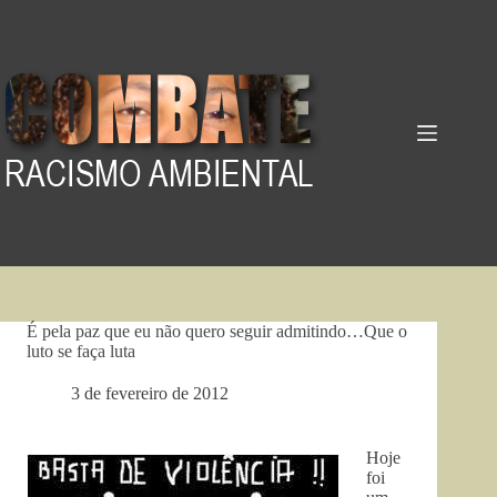
Pular
para
o
conteúdo
É pela paz que eu não quero seguir admitindo…Que o
luto se faça luta
3 de fevereiro de 2012
Hoje
foi