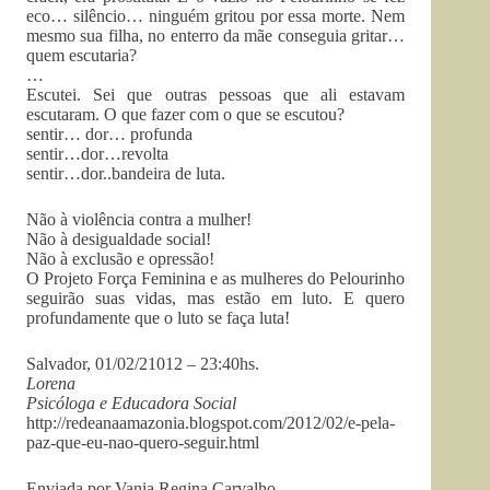
eco… silêncio… ninguém gritou por essa morte. Nem
mesmo sua filha, no enterro da mãe conseguia gritar…
quem escutaria?
…
Escutei. Sei que outras pessoas que ali estavam
escutaram. O que fazer com o que se escutou?
sentir… dor… profunda
sentir…dor…revolta
sentir…dor..bandeira de luta.
Não à violência contra a mulher!
Não à desigualdade social!
Não à exclusão e opressão!
O Projeto Força Feminina e as mulheres do Pelourinho
seguirão suas vidas, mas estão em luto. E quero
profundamente que o luto se faça luta!
Salvador, 01/02/21012 – 23:40hs.
Lorena
Psicóloga e Educadora Social
http://redeanaamazonia.blogspot.com/2012/02/e-pela-
paz-que-eu-nao-quero-seguir.html
Enviada por Vania Regina Carvalho.