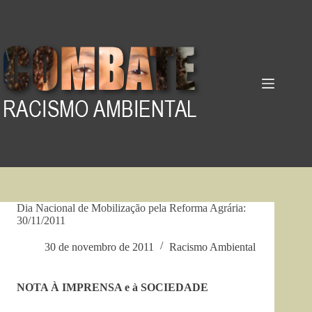
Pular
para
o
conteúdo
Dia Nacional de Mobilização pela Reforma Agrária:
30/11/2011
30 de novembro de 2011
Racismo Ambiental
NOTA À IMPRENSA e à SOCIEDADE