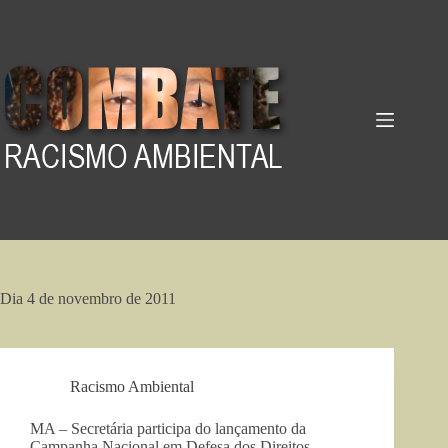
Pular
para
o
conteúdo
Dia
4 de novembro de 2011
Racismo Ambiental
MA – Secretária participa do lançamento da
Campanha Nacional em Defesa dos Direitos