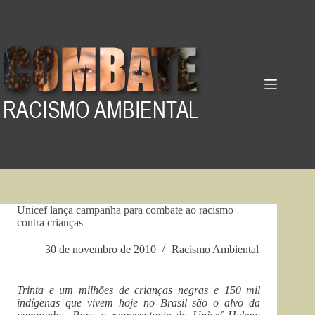
Pular
para
o
conteúdo
Unicef lança campanha para combate ao racismo
contra crianças
30 de novembro de 2010
Racismo Ambiental
Trinta e um milhões de crianças negras e 150 mil
indígenas que vivem hoje no Brasil são o alvo da