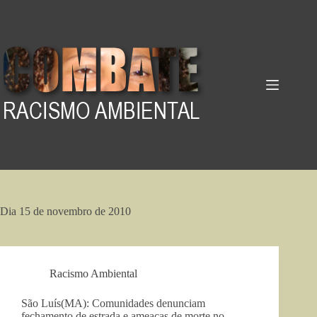
Pular
para
o
conteúdo
Dia
15 de novembro de 2010
Racismo Ambiental
São Luís(MA): Comunidades denunciam
fechamento de estrada e ameaças de morte no