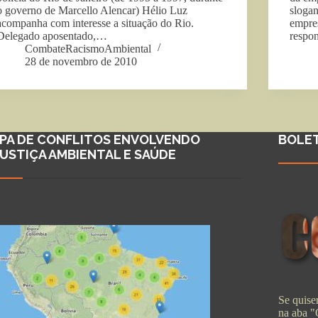
o governo de Marcello Alencar) Hélio Luz
slogan
acompanha com interesse a situação do Rio.
empres
Delegado aposentado,…
respo
CombateRacismoAmbiental
28 de novembro de 2010
PA DE CONFLITOS ENVOLVENDO
BOLE
JUSTIÇA AMBIENTAL E SAÚDE
Se quiser
na aba 