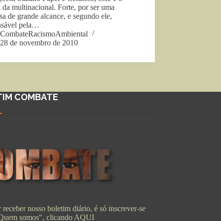
 da multinacional. Forte, por ser uma
a de grande alcance, e segundo ele,
nsável pela…
CombateRacismoAmbiental
28 de novembro de 2010
TIM COMBATE
 receber nosso boletim diário, é só inscrever-se
"Quem somos", clicando
AQUI