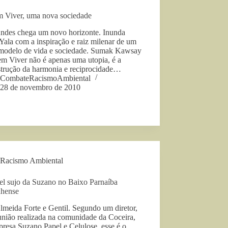
 Viver, uma nova sociedade
ndes chega um novo horizonte. Inunda
ala com a inspiração e raiz milenar de um
modelo de vida e sociedade. Sumak Kawsay
em Viver não é apenas uma utopia, é a
strução da harmonia e reciprocidade…
CombateRacismoAmbiental
28 de novembro de 2010
Racismo Ambiental
el sujo da Suzano no Baixo Parnaíba
hense
lmeida Forte e Gentil. Segundo um diretor,
união realizada na comunidade da Coceira,
resa Suzano Papel e Celulose, esse é o