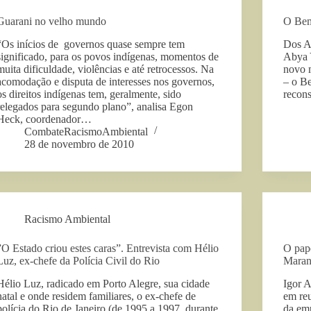
Guarani no velho mundo
O Bem
“Os inícios de governos quase sempre tem
Dos A
significado, para os povos indígenas, momentos de
Abya Y
muita dificuldade, violências e até retrocessos. Na
novo 
acomodação e disputa de interesses nos governos,
– o B
os direitos indígenas tem, geralmente, sido
recon
relegados para segundo plano”, analisa Egon
Heck, coordenador…
CombateRacismoAmbiental
28 de novembro de 2010
Racismo Ambiental
”O Estado criou estes caras”. Entrevista com Hélio
O pap
Luz, ex-chefe da Polícia Civil do Rio
Maran
Hélio Luz, radicado em Porto Alegre, sua cidade
Igor A
natal e onde residem familiares, o ex-chefe de
em re
polícia do Rio de Janeiro (de 1995 a 1997, durante
da emp