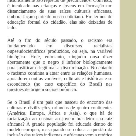
historicamente são repletos de preconceitos. Com isso,
é inculcado nas crianças e jovens em formação um
distanciamento de suas raízes culturais africanas,
embora façam parte de nosso cotidiano. Em termos de
educação formal do cidadão, elas são deixadas de
lado.
Até o fim do século passado, o racismo era
fundamentado em discursos racialistas
oupseudocientíficos produzidos, ou seja, na variável
biológica. Hoje, entretanto, ninguém ousa dizer
abertamente que o negro é inferior biologicamente
para justificar e legitimar a discriminação. No entanto
o racismo continua a atuar entre as relações humanas,
apoiado em outras variáveis, culturais e históricas e se
escondendo (no caso específico do Brasil) nas
questões de origem socioeconômica.
Se o Brasil é um país que nasceu do encontro das
culturas e civilizações oriundas de quatro continentes
(América, Europa, África e Ásia), o que há de
racialização ao ensinar ao jovem brasileiro sua raiz
africana? A grande população foi educada dentro do
modelo europeu, mas quando se coloca a questão da
inclusão das raízes indígenas e africanas vem a retórica