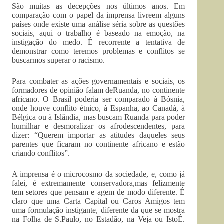
São muitas as decepções nos últimos anos. Em
comparação com o papel da imprensa livreem alguns
países onde existe uma análise séria sobre as questões
sociais, aqui o trabalho é baseado na emoção, na
instigação do medo. É recorrente a tentativa de
demonstrar como teremos problemas e conflitos se
buscarmos superar o racismo.
Para combater as ações governamentais e sociais, os
formadores de opinião falam deRuanda, no continente
africano. O Brasil poderia ser comparado à Bósnia,
onde houve conflito étnico, à Espanha, ao Canadá, à
Bélgica ou à Islândia, mas buscam Ruanda para poder
humilhar e desmoralizar os afrodescendentes, para
dizer: “Querem importar as atitudes daqueles seus
parentes que ficaram no continente africano e estão
criando conflitos”.
A imprensa é o microcosmo da sociedade, e, como já
falei, é extremamente conservadora,mas felizmente
tem setores que pensam e agem de modo diferente. É
claro que uma Carta Capital ou Caros Amigos tem
uma formulação instigante, diferente da que se mostra
na Folha de S.Paulo, no Estadão, na Veja ou IstoÉ.