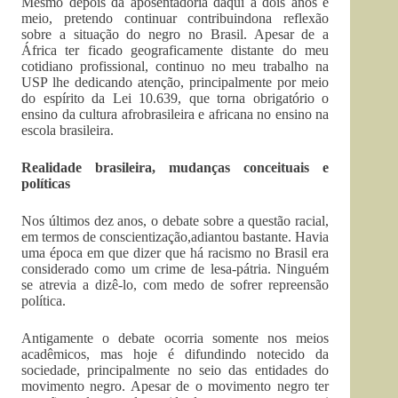
Mesmo depois da aposentadoria daqui a dois anos e
meio, pretendo continuar contribuindona reflexão
sobre a situação do negro no Brasil. Apesar de a
África ter ficado geograficamente distante do meu
cotidiano profissional, continuo no meu trabalho na
USP lhe dedicando atenção, principalmente por meio
do espírito da Lei 10.639, que torna obrigatório o
ensino da cultura afrobrasileira e africana no ensino na
escola brasileira.
Realidade brasileira, mudanças conceituais e
políticas
Nos últimos dez anos, o debate sobre a questão racial,
em termos de conscientização,adiantou bastante. Havia
uma época em que dizer que há racismo no Brasil era
considerado como um crime de lesa-pátria. Ninguém
se atrevia a dizê-lo, com medo de sofrer repreensão
política.
Antigamente o debate ocorria somente nos meios
acadêmicos, mas hoje é difundindo notecido da
sociedade, principalmente no seio das entidades do
movimento negro. Apesar de o movimento negro ter