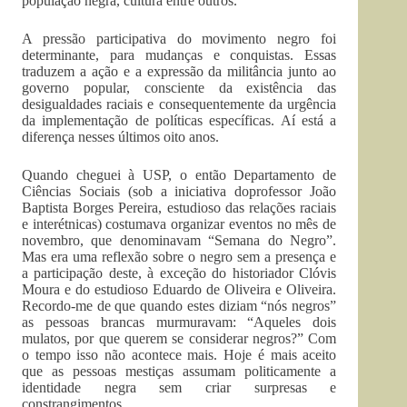
população negra, cultura entre outros.
A pressão participativa do movimento negro foi
determinante, para mudanças e conquistas. Essas
traduzem a ação e a expressão da militância junto ao
governo popular, consciente da existência das
desigualdades raciais e consequentemente da urgência
da implementação de políticas específicas. Aí está a
diferença nesses últimos oito anos.
Quando cheguei à USP, o então Departamento de
Ciências Sociais (sob a iniciativa doprofessor João
Baptista Borges Pereira, estudioso das relações raciais
e interétnicas) costumava organizar eventos no mês de
novembro, que denominavam “Semana do Negro”.
Mas era uma reflexão sobre o negro sem a presença e
a participação deste, à exceção do historiador Clóvis
Moura e do estudioso Eduardo de Oliveira e Oliveira.
Recordo-me de que quando estes diziam “nós negros”
as pessoas brancas murmuravam: “Aqueles dois
mulatos, por que querem se considerar negros?” Com
o tempo isso não acontece mais. Hoje é mais aceito
que as pessoas mestiças assumam politicamente a
identidade negra sem criar surpresas e
constrangimentos.