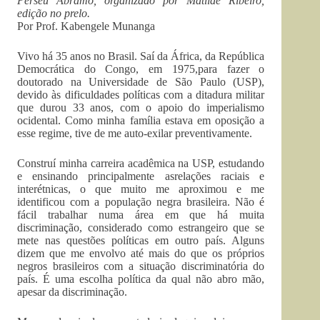
Perseu Abramo, organizado por Matilde Ribeiro,
edição no prelo.
Por Prof. Kabengele Munanga
Vivo há 35 anos no Brasil. Saí da África, da República
Democrática do Congo, em 1975,para fazer o
doutorado na Universidade de São Paulo (USP),
devido às dificuldades políticas com a ditadura militar
que durou 33 anos, com o apoio do imperialismo
ocidental. Como minha família estava em oposição a
esse regime, tive de me auto-exilar preventivamente.
Construí minha carreira acadêmica na USP, estudando
e ensinando principalmente asrelações raciais e
interétnicas, o que muito me aproximou e me
identificou com a população negra brasileira. Não é
fácil trabalhar numa área em que há muita
discriminação, considerado como estrangeiro que se
mete nas questões políticas em outro país. Alguns
dizem que me envolvo até mais do que os próprios
negros brasileiros com a situação discriminatória do
país. É uma escolha política da qual não abro mão,
apesar da discriminação.