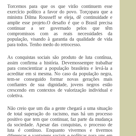
Torcemos para que os que virão continuem esse
exercício político a favor do povo. Torçopara que a
ministra Dilma Rousseff se eleja, dê continuidade e
amplie esse projeto.O desafio é que o Brasil precisa
continuar a ser governado pelos que têm
compromissos com as reais necessidades da
população, visando à garantia da qualidade de vida
para todos. Tenho medo do retrocesso.
As conquistas sociais são produto de luta contínua,
assim confirma a história. Devemossempre trabalhar
para conscientizar a população brasileira e levá-la a
acreditar em si mesma. No caso da população negra,
tem-se conseguido formar novas gerações mais
confiantes de sua dignidade, jovens negros estão
crescendo em contextos de valorização individual e
coletiva.
Não creio que um dia a gente chegará a uma situação
de total superação do racismo, mas há um processo
positivo que tem que continuar, faz parte da mudança
da sociedade. Apesar das conquistas, o processo de
luta é contínuo. Enquanto vivermos e tivermos
diferenças e vantagens sociais e políticas para uns em