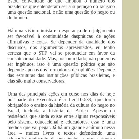
Estou convencido de que ampliou o número dos
brasileiros que entenderam ser a superação do racismo
uma questão nacional, e não uma questão do negro ou
do branco.
Há uma visão otimista e a esperança de o julgamento
ser favorável à continuidade daspráticas de ações
afirmativas e cotas. Se depender da qualidade dos
discursos, dos argumentos apresentados, eu tenho
certeza que o STF vai se pronunciar em favor da
constitucionalidade. Mas, por outro lado, não podemos
ser ingênuos, isso é uma questão política que não
depende apenas dos formadores de opiniões. Depende
das estruturas das instituições públicas brasileiras, e
elas são muito conservadoras.
Uma das principais ações em curso nos dias de hoje
por parte do Executivo é a Lei 10.639, que torna
obrigatório o ensino da história da cultura do negro no
Brasil, incluída a história da África. Apesar da
resistência que ainda existe entre alguns responsáveis
pelo sistema educacional e educadores, essa é uma
medida que vai pegar. Já há um grande acúmulo nessa
área – muitos livros e textos defendendo uma
educação multicultural, que inclui a nossa riqueza