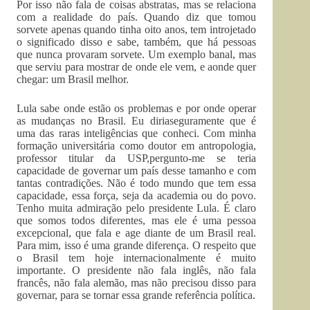
Por isso não fala de coisas abstratas, mas se relaciona
com a realidade do país. Quando diz que tomou
sorvete apenas quando tinha oito anos, tem introjetado
o significado disso e sabe, também, que há pessoas
que nunca provaram sorvete. Um exemplo banal, mas
que serviu para mostrar de onde ele vem, e aonde quer
chegar: um Brasil melhor.
Lula sabe onde estão os problemas e por onde operar
as mudanças no Brasil. Eu diriaseguramente que é
uma das raras inteligências que conheci. Com minha
formação universitária como doutor em antropologia,
professor titular da USP,pergunto-me se teria
capacidade de governar um país desse tamanho e com
tantas contradições. Não é todo mundo que tem essa
capacidade, essa força, seja da academia ou do povo.
Tenho muita admiração pelo presidente Lula. É claro
que somos todos diferentes, mas ele é uma pessoa
excepcional, que fala e age diante de um Brasil real.
Para mim, isso é uma grande diferença. O respeito que
o Brasil tem hoje internacionalmente é muito
importante. O presidente não fala inglês, não fala
francês, não fala alemão, mas não precisou disso para
governar, para se tornar essa grande referência política.