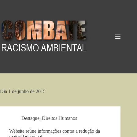
Pular
para
o
conteúdo
Dia
1 de junho de 2015
Destaque
,
Direitos Humanos
Website reúne informações contra a redução da
maioridade penal