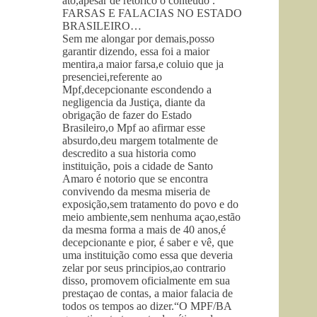
ato,apesar de retorico o conteudo .
FARSAS E FALACIAS NO ESTADO
BRASILEIRO…
Sem me alongar por demais,posso
garantir dizendo, essa foi a maior
mentira,a maior farsa,e coluio que ja
presenciei,referente ao
Mpf,decepcionante escondendo a
negligencia da Justiça, diante da
obrigação de fazer do Estado
Brasileiro,o Mpf ao afirmar esse
absurdo,deu margem totalmente de
descredito a sua historia como
instituição, pois a cidade de Santo
Amaro é notorio que se encontra
convivendo da mesma miseria de
exposição,sem tratamento do povo e do
meio ambiente,sem nenhuma açao,estão
da mesma forma a mais de 40 anos,é
decepcionante e pior, é saber e vê, que
uma instituição como essa que deveria
zelar por seus principios,ao contrario
disso, promovem oficialmente em sua
prestaçao de contas, a maior falacia de
todos os tempos ao dizer.“O MPF/BA