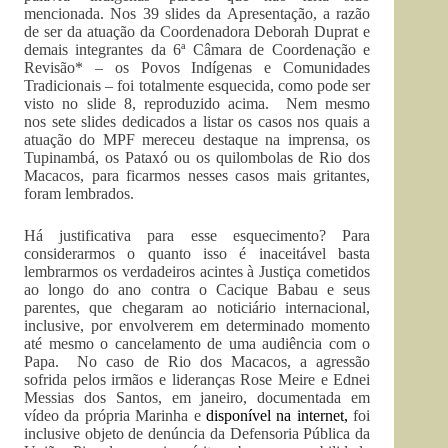
mencionada. Nos 39 slides da Apresentação, a razão
de ser da atuação da Coordenadora Deborah Duprat e
demais integrantes da 6ª Câmara de Coordenação e
Revisão* – os Povos Indígenas e Comunidades
Tradicionais – foi totalmente esquecida, como pode ser
visto no slide 8, reproduzido acima. Nem mesmo
nos sete slides dedicados a listar os casos nos quais a
atuação do MPF mereceu destaque na imprensa, os
Tupinambá, os Pataxó ou os quilombolas de Rio dos
Macacos, para ficarmos nesses casos mais gritantes,
foram lembrados.
Há justificativa para esse esquecimento? Para
considerarmos o quanto isso é inaceitável basta
lembrarmos os verdadeiros acintes à Justiça cometidos
ao longo do ano contra o Cacique Babau e seus
parentes, que chegaram ao noticiário internacional,
inclusive, por envolverem em determinado momento
até mesmo o cancelamento de uma audiência com o
Papa. No caso de Rio dos Macacos, a agressão
sofrida pelos irmãos e lideranças Rose Meire e Ednei
Messias dos Santos, em janeiro, documentada em
vídeo da própria Marinha e
disponível na internet
,
foi
inclusive objeto de denúncia da Defensoria Pública da