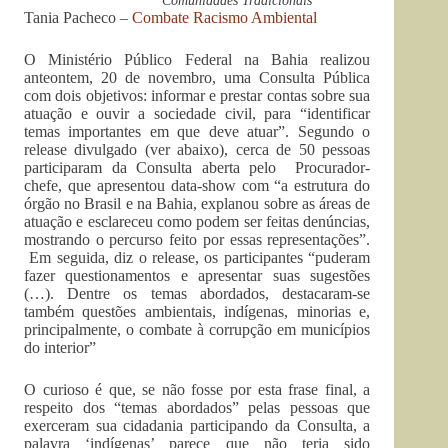
Comunidades Tradicionais
Tania Pacheco –
Combate Racismo Ambiental
O Ministério Público Federal na Bahia realizou
anteontem, 20 de novembro, uma Consulta Pública
com dois objetivos: informar e prestar contas sobre sua
atuação e ouvir a sociedade civil, para “identificar
temas importantes em que deve atuar”. Segundo o
release divulgado (ver abaixo), cerca de 50 pessoas
participaram da Consulta aberta pelo Procurador-
chefe, que apresentou data-show com “a estrutura do
órgão no Brasil e na Bahia, explanou sobre as áreas de
atuação e esclareceu como podem ser feitas denúncias,
mostrando o percurso feito por essas representações”.
Em seguida, diz o release, os participantes “puderam
fazer questionamentos e apresentar suas sugestões
(…). Dentre os temas abordados, destacaram-se
também questões ambientais, indígenas, minorias e,
principalmente, o combate à corrupção em municípios
do interior”
O curioso é que, se não fosse por esta frase final, a
respeito dos “temas abordados” pelas pessoas que
exerceram sua cidadania participando da Consulta, a
palavra ‘indígenas’ parece que não teria sido