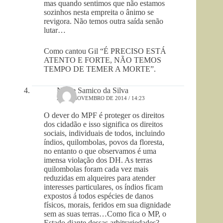
mas quando sentimos que não estamos
sozinhos nesta empreita o ânimo se
revigora. Não temos outra saída senão
lutar…
Como cantou Gil “É PRECISO ESTÁ
ATENTO E FORTE, NÃO TEMOS
TEMPO DE TEMER A MORTE”.
Neide Samico da Silva
23 DE NOVEMBRO DE 2014 / 14:23
O dever do MPF é proteger os direitos
dos cidadão e isso significa os direitos
sociais, individuais de todos, incluindo
índios, quilombolas, povos da floresta,
no entanto o que observamos é uma
imensa violação dos DH. As terras
quilombolas foram cada vez mais
reduzidas em alqueires para atender
interesses particulares, os índios ficam
expostos á todos espécies de danos
físicos, morais, feridos em sua dignidade
sem as suas terras…Como fica o MP, o
Estado diante dessas arbitrariedades?