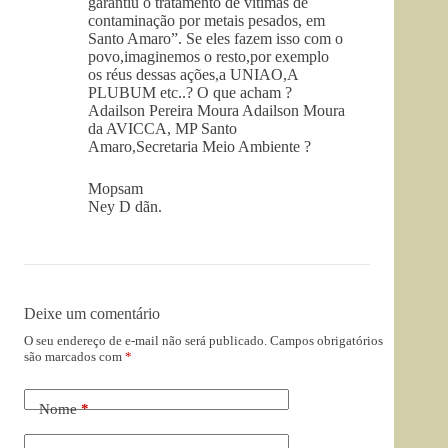
garantiu o tratamento de vítimas de
contaminação por metais pesados, em
Santo Amaro”. Se eles fazem isso com o
povo,imaginemos o resto,por exemplo
os réus dessas ações,a UNIAO,A
PLUBUM etc..? O que acham ?
Adailson Pereira Moura Adailson Moura
da AVICCA, MP Santo
Amaro,Secretaria Meio Ambiente ?
Mopsam
Ney D dãn.
Deixe um comentário
O seu endereço de e-mail não será publicado.
Campos obrigatórios
são marcados com
*
Nome
*