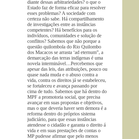
diante dessas arbitrariedades? o que o
Estado faz de forma eficaz para resolver
esses problemas? A sociedade com
certeza não sabe. Há compartilhamento
de investigações entre as instâncias
competentes? Há benefícios para os
indivíduos, comunidades e solução de
conflitos? Sabemos que não porque a
questão quilombola do Rio Quilombo
dos Macacos se arrasta ‘ad eternum”, a
demarcação das terras indígenas é uma
novela interminável…Percebemos que
apesar das leis, das atribuições, pouco ou
quase nada muda e o abuso contra a
vida, contra os direitos já se estabeleceu,
se fortaleceu e avança passando por
cima de tudo. Sabemos que há dentro do
MPF a promotoria social, que precisa
avançar em suas propostas e objetivos,
mas o que deveria haver sem demora é a
reforma dentro do próprios sistema
judiciário, para que essas instâncias
atendesse o cidadão e garanta o direito á
vida e em suas prestações de contas o
MP pudesse afirmar que pelo menos