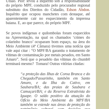
União. Pior: levou a inquérito sob a responsabilidade
do próprio MPF, conduzido pelo procurador regional
substituto dos Direitos do Cidadão,
Edson Abdon
.
Inquérito que ocupou manchetes com destaque, até
aparentemente cair no esquecimento da imprensa
baiana. E, ao que parece, do próprio MPF.
Se povos indígenas e quilombolas foram esquecidos
na Apresentação, na qual os chamados ‘crimes do
colarinho branco’ ocuparam bom espaço, na área do
Meio Ambiente (4ª Câmara) tivemos uma notícia que
vale aqui citar : “O MPF/BA garantiu o tratamento de
vítimas de contaminação por metais pesados, em Santo
Amaro”. Será que o pesadelo das vítimas do chumb0
terminará mesmo? Tomara! Outras vitórias citadas:
“a proteção das Ilhas de Coroa Branca e do
Chegado/Passarinho, também em Santo
Amaro, e da Ilha do Cativo, em
Saubara/BA; das praias de Saubara e
Camaçari/BA; e da Reserva Extrativista do
Iguape. O saldo positivo da atuação do
Ofício do Meio Ambiente do MPF/BA
também se estende nas áreas de proteção do
patrimônio cultural, com decisões que