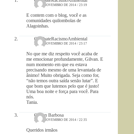
CombateRacismoAmbiental
25 DE NOVEMBRO DE 2014 / 23:19
E contem com o blog, você e as
comunidades quilombolas de
Alagoinhas.
CombateRacismoAmbiental
25 DE NOVEMBRO DE 2014 / 23:17
No que me diz respeito você acaba de
me emocionar profundamente, Gilvan. E
num momento em que eu estava
precisando mesmo de uma levantada de
ânimo! Muito obrigada. Seja como for,
“não temos outra saída senão lutar”. E
que bom que lutemos pelo que é justo!
Uma boa noite e força para você. Para
nós.
Tania.
Gilvan Barbosa
25 DE NOVEMBRO DE 2014 / 22:35
Queridos irmãos